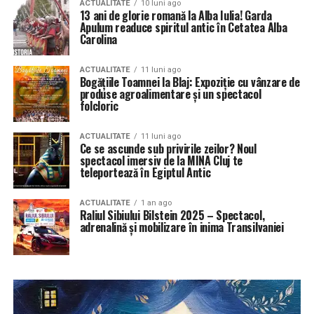
ACTUALITATE
10 luni ago
13 ani de glorie romană la Alba Iulia! Garda
Apulum readuce spiritul antic în Cetatea Alba
Carolina
ACTUALITATE
11 luni ago
Bogățiile Toamnei la Blaj: Expoziție cu vânzare de
produse agroalimentare și un spectacol
folcloric
ACTUALITATE
11 luni ago
Ce se ascunde sub privirile zeilor? Noul
spectacol imersiv de la MINA Cluj te
teleportează în Egiptul Antic
ACTUALITATE
1 an ago
Raliul Sibiului Bilstein 2025 – Spectacol,
adrenalină și mobilizare în inima Transilvaniei