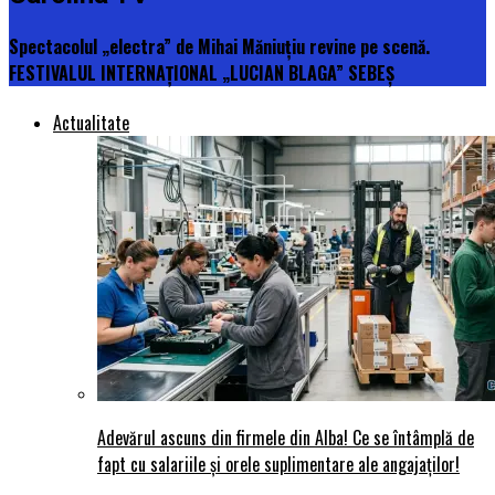
Spectacolul „electra” de Mihai Măniuțiu revine pe scenă.
FESTIVALUL INTERNAȚIONAL „LUCIAN BLAGA” SEBEȘ
Actualitate
Adevărul ascuns din firmele din Alba! Ce se întâmplă de
fapt cu salariile și orele suplimentare ale angajaților!