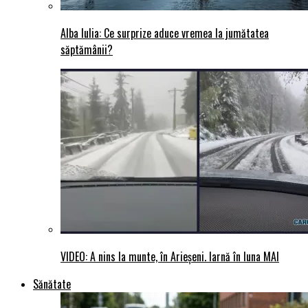
Alba Iulia: Ce surprize aduce vremea la jumătatea
săptămânii?
VIDEO: A nins la munte, în Arieșeni. Iarnă în luna MAI
Sănătate