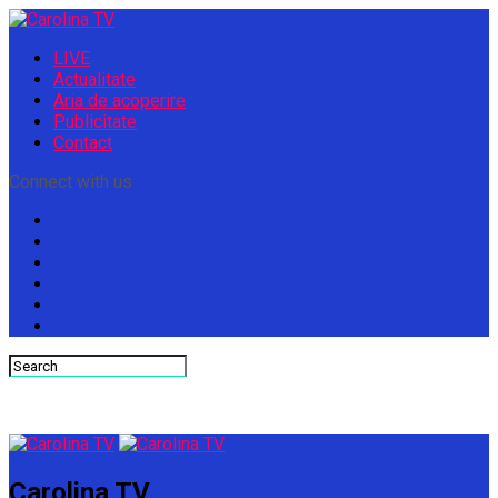
LIVE
Actualitate
Aria de acoperire
Publicitate
Contact
Connect with us
Carolina TV