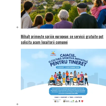
Mihalț primește sprijin european: ce servicii gratuite pot
solicita acum locuitorii comunei