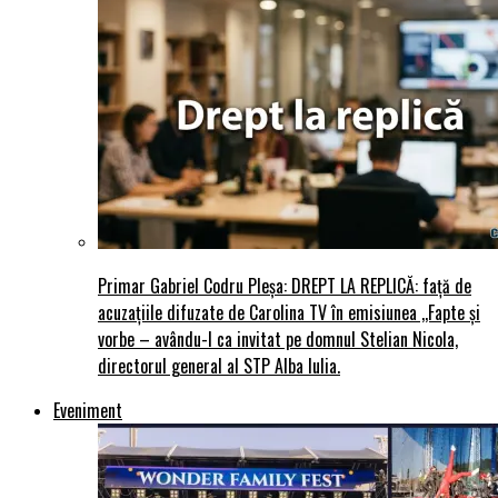
Primar Gabriel Codru Pleșa: DREPT LA REPLICĂ: față de
acuzațiile difuzate de Carolina TV în emisiunea ,,Fapte și
vorbe – avându-l ca invitat pe domnul Stelian Nicola,
directorul general al STP Alba Iulia.
Eveniment