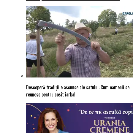
Descoperă tradițiile ascunse ale satului: Cum oamenii se
reunesc pentru cosit iarba!