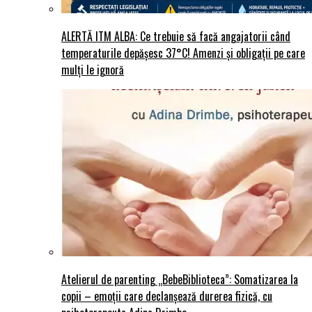
ALERTĂ ITM ALBA: Ce trebuie să facă angajatorii când
temperaturile depășesc 37°C! Amenzi și obligații pe care
mulți le ignoră
Atelierul de parenting „BebeBiblioteca”: Somatizarea la
copii – emoții care declanșează durerea fizică, cu