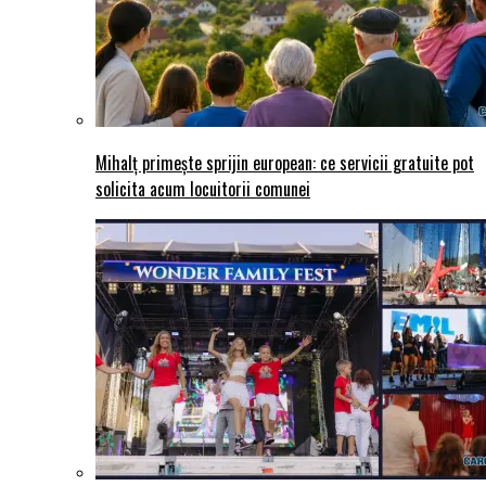
Mihalț primește sprijin european: ce servicii gratuite pot
solicita acum locuitorii comunei