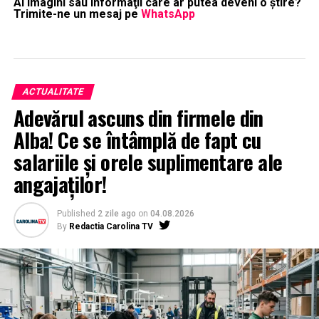
Ai imagini sau informaţii care ar putea deveni o ştire?
Trimite-ne un mesaj pe
WhatsApp
ACTUALITATE
Adevărul ascuns din firmele din
Alba! Ce se întâmplă de fapt cu
salariile și orele suplimentare ale
angajaților!
Published
2 zile ago
on
04.08.2026
By
Redactia Carolina TV