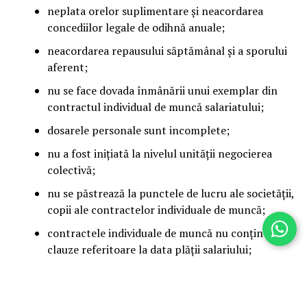
neplata orelor suplimentare și neacordarea
concediilor legale de odihnă anuale;
neacordarea repausului săptămânal și a sporului
aferent;
nu se face dovada înmânării unui exemplar din
contractul individual de muncă salariatului;
dosarele personale sunt incomplete;
nu a fost inițiată la nivelul unității negocierea
colectivă;
nu se păstrează la punctele de lucru ale societății,
copii ale contractelor individuale de muncă;
contractele individuale de muncă nu conțin
clauze referitoare la data plății salariului;
În domeniul securităţii şi sănătăţii în muncă
:
Nr. total unităţi controlate: 17