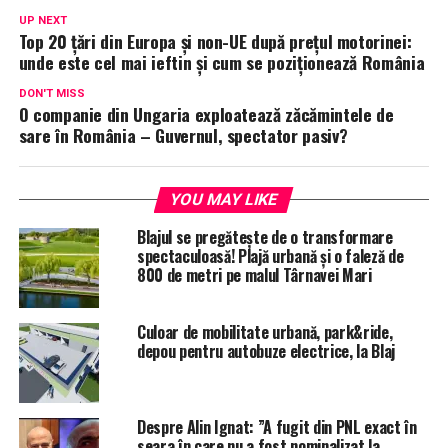
UP NEXT
Top 20 ţări din Europa şi non-UE după prețul motorinei:
unde este cel mai ieftin și cum se poziționează România
DON'T MISS
O companie din Ungaria exploatează zăcămintele de
sare în România – Guvernul, spectator pasiv?
YOU MAY LIKE
Blajul se pregătește de o transformare
spectaculoasă! Plajă urbană și o faleză de
800 de metri pe malul Târnavei Mari
Culoar de mobilitate urbană, park&ride,
depou pentru autobuze electrice, la Blaj
Despre Alin Ignat: ”A fugit din PNL exact în
seara în care nu a fost nominalizat la