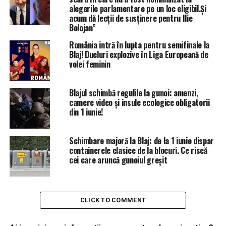
alegerile parlamentare pe un loc eligibil.Și
acum dă lecții de susținere pentru Ilie
Bolojan”
România intră în lupta pentru semifinale la
Blaj! Dueluri explozive în Liga Europeană de
volei feminin
Blajul schimbă regulile la gunoi: amenzi,
camere video și insule ecologice obligatorii
din 1 iunie!
Schimbare majoră la Blaj: de la 1 iunie dispar
containerele clasice de la blocuri. Ce riscă
cei care aruncă gunoiul greșit
CLICK TO COMMENT