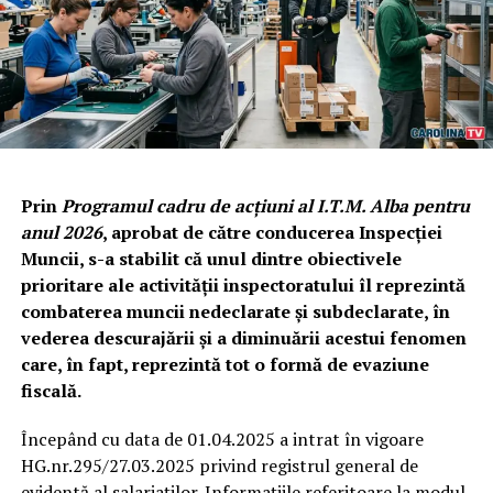
Prin
Programul cadru de acțiuni al I.T.M. Alba pentru
anul 2026
, aprobat de către conducerea Inspecției
Muncii, s-a stabilit că unul dintre obiectivele
prioritare ale activității inspectoratului îl reprezintă
combaterea muncii nedeclarate și subdeclarate, în
vederea descurajării și a diminuării acestui fenomen
care, în fapt, reprezintă tot o formă de evaziune
fiscală.
Începând cu data de 01.04.2025 a intrat în vigoare
HG.nr.295/27.03.2025 privind registrul general de
evidentă al salariaților. Informațiile referitoare la modul