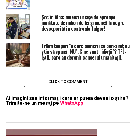
Șoc în Alba: amenzi uriașe de aproape
jumătate de milion de lei și muncă la negru
descoperită în controale fulger!
Trăim timpuri în care oamenii cu bun-simț nu
știu să spună „NU”. Cine sunt „idioții”? TFL-
iștii, care au devenit cancerul umanității.
CLICK TO COMMENT
Ai imagini sau informaţii care ar putea deveni o ştire?
Trimite-ne un mesaj pe
WhatsApp