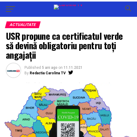
ACTUALITATE
USR propune ca certificatul verde
să devină obligatoriu pentru toţi
angajaţii
Published
5 ani ago
on
11.11.2021
By
Redactia Carolina TV