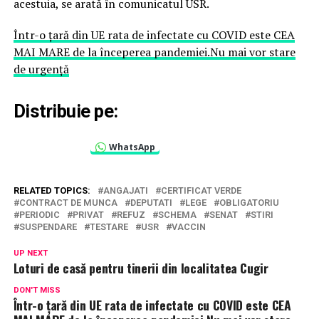
acestuia, se arată în comunicatul USR.
Într-o țară din UE rata de infectate cu COVID este CEA
MAI MARE de la începerea pandemiei.Nu mai vor stare
de urgență
Distribuie pe:
WhatsApp
RELATED TOPICS:
ANGAJATI
CERTIFICAT VERDE
CONTRACT DE MUNCA
DEPUTATI
LEGE
OBLIGATORIU
PERIODIC
PRIVAT
REFUZ
SCHEMA
SENAT
STIRI
SUSPENDARE
TESTARE
USR
VACCIN
UP NEXT
Loturi de casă pentru tinerii din localitatea Cugir
DON'T MISS
Într-o țară din UE rata de infectate cu COVID este CEA