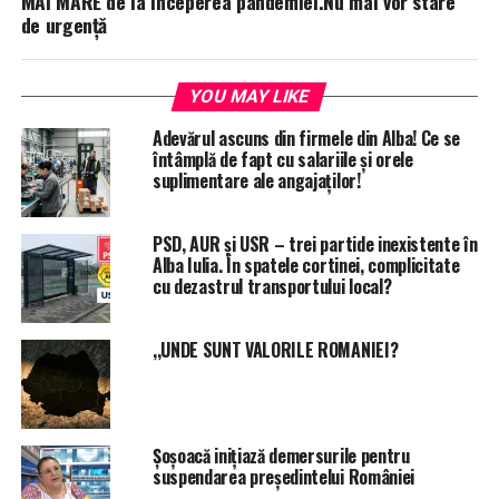
MAI MARE de la începerea pandemiei.Nu mai vor stare
de urgență
YOU MAY LIKE
Adevărul ascuns din firmele din Alba! Ce se
întâmplă de fapt cu salariile și orele
suplimentare ale angajaților!
PSD, AUR și USR – trei partide inexistente în
Alba Iulia. În spatele cortinei, complicitate
cu dezastrul transportului local?
,,UNDE SUNT VALORILE ROMANIEI?
Șoșoacă inițiază demersurile pentru
suspendarea președintelui României