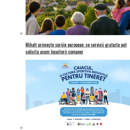
Mihalț primește sprijin european: ce servicii gratuite pot
solicita acum locuitorii comunei