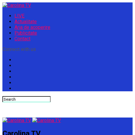
LIVE
Actualitate
Aria de acoperire
Publicitate
Contact
Connect with us
Carolina TV