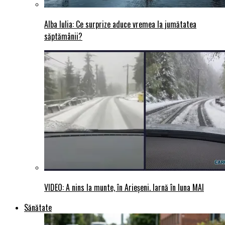
Alba Iulia: Ce surprize aduce vremea la jumătatea
săptămânii?
VIDEO: A nins la munte, în Arieșeni. Iarnă în luna MAI
Sănătate