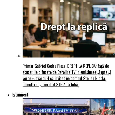
Primar Gabriel Codru Pleșa: DREPT LA REPLICĂ: față de
acuzațiile difuzate de Carolina TV în emisiunea ,,Fapte și
vorbe – avându-l ca invitat pe domnul Stelian Nicola,
directorul general al STP Alba Iulia.
Eveniment