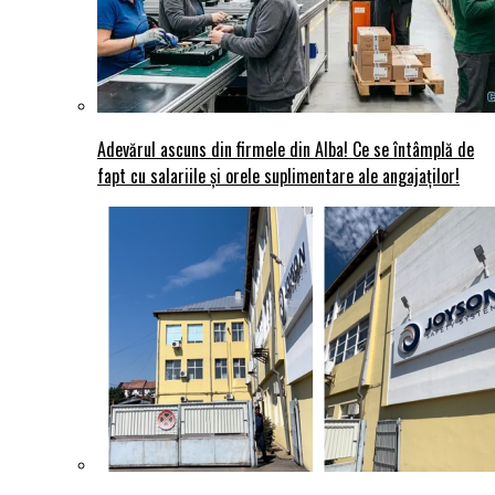
Adevărul ascuns din firmele din Alba! Ce se întâmplă de
fapt cu salariile și orele suplimentare ale angajaților!