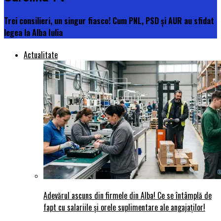
Trei consilieri, un singur fiasco! Cum PNL, PSD și AUR au sfidat
legea la Alba Iulia
Actualitate
Adevărul ascuns din firmele din Alba! Ce se întâmplă de
fapt cu salariile și orele suplimentare ale angajaților!