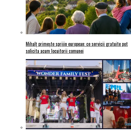
Mihalț primește sprijin european: ce servicii gratuite pot
solicita acum locuitorii comunei