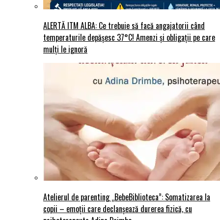
ALERTĂ ITM ALBA: Ce trebuie să facă angajatorii când
temperaturile depășesc 37°C! Amenzi și obligații pe care
mulți le ignoră
Atelierul de parenting „BebeBiblioteca”: Somatizarea la
copii – emoții care declanșează durerea fizică, cu