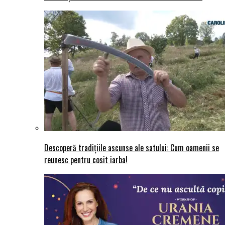
Descoperă tradițiile ascunse ale satului: Cum oamenii se
reunesc pentru cosit iarba!