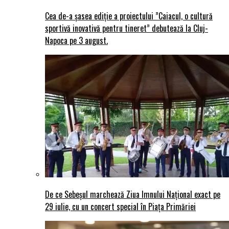
Cea de-a șasea ediție a proiectului ”Caiacul, o cultură
sportivă inovativă pentru tineret” debutează la Cluj-
Napoca pe 3 august.
De ce Sebeșul marchează Ziua Imnului Național exact pe
29 iulie, cu un concert special în Piața Primăriei