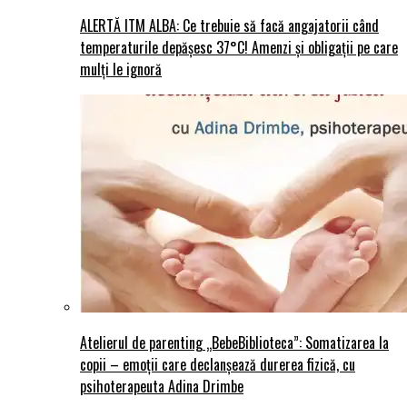
ALERTĂ ITM ALBA: Ce trebuie să facă angajatorii când
temperaturile depășesc 37°C! Amenzi și obligații pe care
mulți le ignoră
Atelierul de parenting „BebeBiblioteca”: Somatizarea la
copii – emoții care declanșează durerea fizică, cu
psihoterapeuta Adina Drimbe