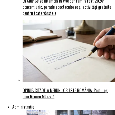
La Cluj: Ce se întâmplă la Wonder Family Fest 2026:
concert unic, parade spectaculoase și activități gratuite
pentru toate vârstele
OPINIE: CITADELA NEBUNILOR ESTE ROMÂNIA. Prof. Ing.
Ioan Romeo Mânzală
Administraţie