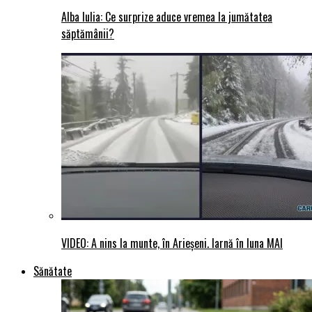
Alba Iulia: Ce surprize aduce vremea la jumătatea
săptămânii?
VIDEO: A nins la munte, în Arieșeni. Iarnă în luna MAI
Sănătate