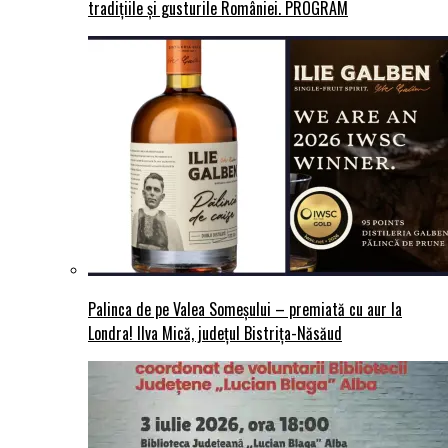
tradițiile și gusturile României. PROGRAM
Palinca de pe Valea Someșului – premiată cu aur la
Londra! Ilva Mică, județul Bistrița-Năsăud