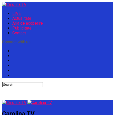
LIVE
Actualitate
Aria de acoperire
Publicitate
Contact
Connect with us
Carolina TV