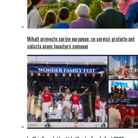
Mihalț primește sprijin european: ce servicii gratuite pot
solicita acum locuitorii comunei