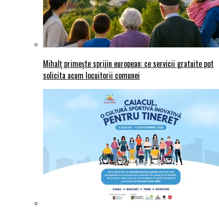
Mihalț primește sprijin european: ce servicii gratuite pot
solicita acum locuitorii comunei