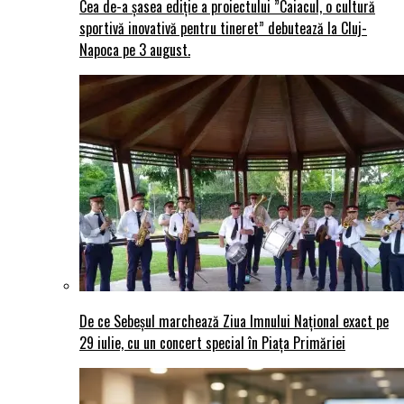
Cea de-a șasea ediție a proiectului ”Caiacul, o cultură
sportivă inovativă pentru tineret” debutează la Cluj-
Napoca pe 3 august.
De ce Sebeșul marchează Ziua Imnului Național exact pe
29 iulie, cu un concert special în Piața Primăriei