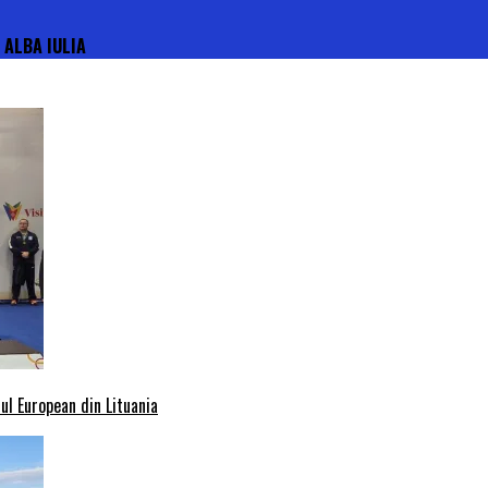
 ALBA IULIA
l European din Lituania