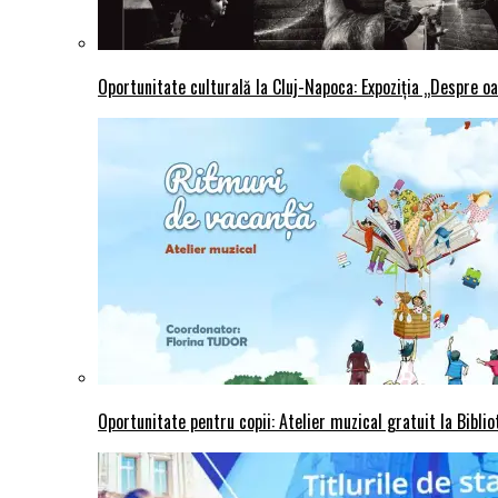
Oportunitate culturală la Cluj-Napoca: Expoziția „Despre oa
Oportunitate pentru copii: Atelier muzical gratuit la Bibli