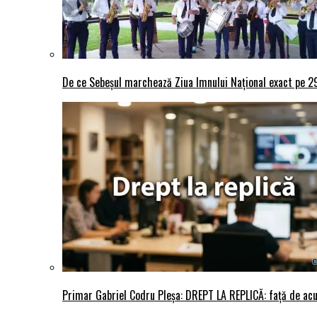
De ce Sebeșul marchează Ziua Imnului Național exact pe 29 
Primar Gabriel Codru Pleșa: DREPT LA REPLICĂ: față de acuza