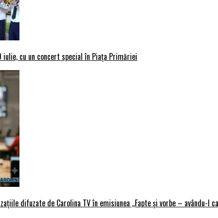
iulie, cu un concert special în Piața Primăriei
țiile difuzate de Carolina TV în emisiunea ,,Fapte și vorbe – avându-l ca 