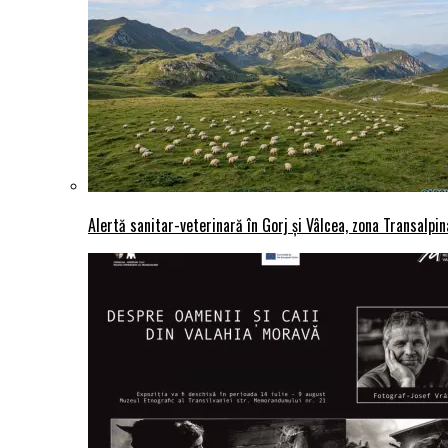
Alertă sanitar-veterinară în Gorj și Vâlcea, zona Transalpina