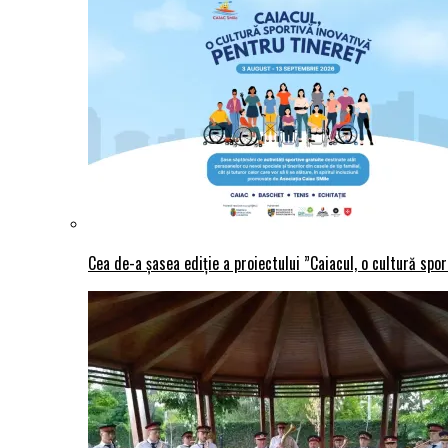
Cea de-a șasea ediție a proiectului ”Caiacul, o cultură spo