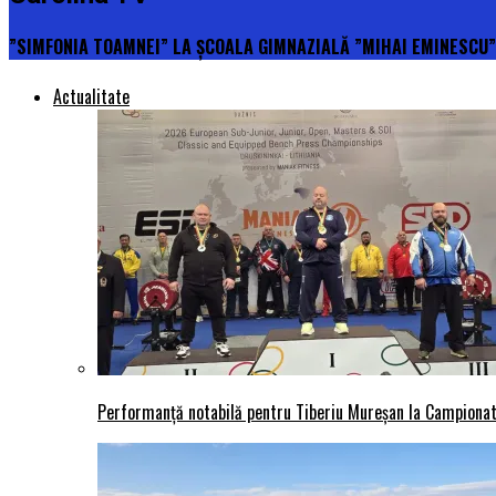
”SIMFONIA TOAMNEI” LA ȘCOALA GIMNAZIALĂ ”MIHAI EMINESCU”
Actualitate
Performanță notabilă pentru Tiberiu Mureșan la Campionatu