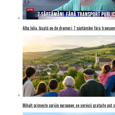
Alba Iulia, lăsată pe de drumuri: 7 săptămâni fără transport
Mihalț primește sprijin european: ce servicii gratuite pot 