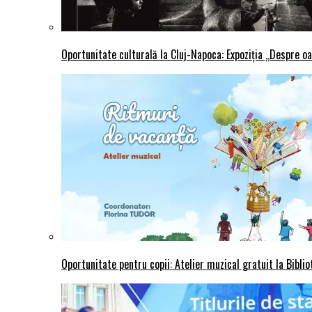
Oportunitate culturală la Cluj-Napoca: Expoziția „Despre oa
Oportunitate pentru copii: Atelier muzical gratuit la Bibli