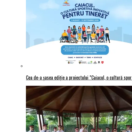
Cea de-a șasea ediție a proiectului ”Caiacul, o cultură spo