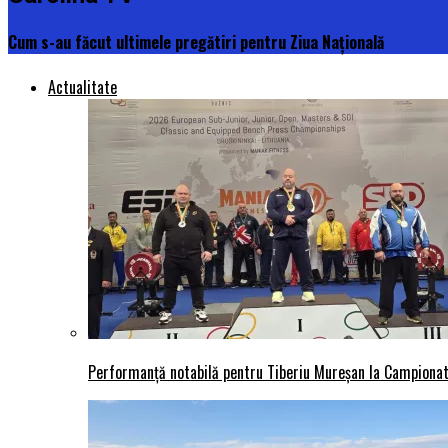
Cum s-au făcut ultimele pregătiri pentru Ziua Națională
Actualitate
Performanță notabilă pentru Tiberiu Mureșan la Campionatu