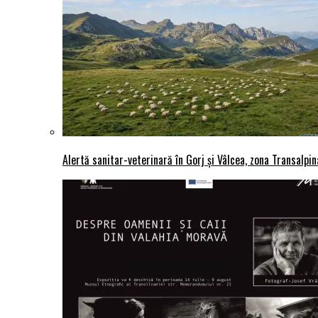
Alertă sanitar-veterinară în Gorj și Vâlcea, zona Transalpina