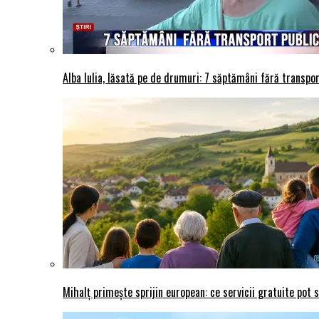
Alba Iulia, lăsată pe de drumuri: 7 săptămâni fără transport
Mihalț primește sprijin european: ce servicii gratuite pot 