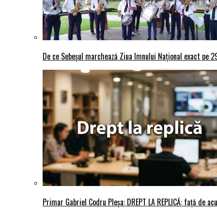
De ce Sebeșul marchează Ziua Imnului Național exact pe 29 
Primar Gabriel Codru Pleșa: DREPT LA REPLICĂ: față de acuza