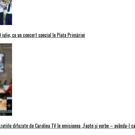
iulie, cu un concert special în Piața Primăriei
țiile difuzate de Carolina TV în emisiunea ,,Fapte și vorbe – avându-l ca 