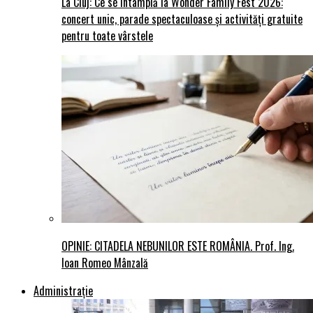
La Cluj: Ce se întâmplă la Wonder Family Fest 2026:
concert unic, parade spectaculoase și activități gratuite
pentru toate vârstele
OPINIE: CITADELA NEBUNILOR ESTE ROMÂNIA. Prof. Ing.
Ioan Romeo Mânzală
Administraţie