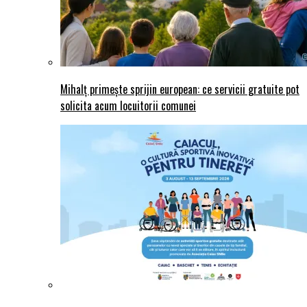
Mihalț primește sprijin european: ce servicii gratuite pot
solicita acum locuitorii comunei