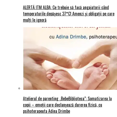
ALERTĂ ITM ALBA: Ce trebuie să facă angajatorii când
temperaturile depășesc 37°C! Amenzi și obligații pe care
mulți le ignoră
Atelierul de parenting „BebeBiblioteca”: Somatizarea la
copii – emoții care declanșează durerea fizică, cu
psihoterapeuta Adina Drimbe