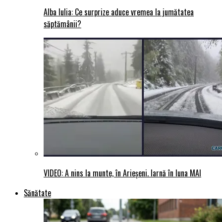
Alba Iulia: Ce surprize aduce vremea la jumătatea
săptămânii?
VIDEO: A nins la munte, în Arieșeni. Iarnă în luna MAI
Sănătate