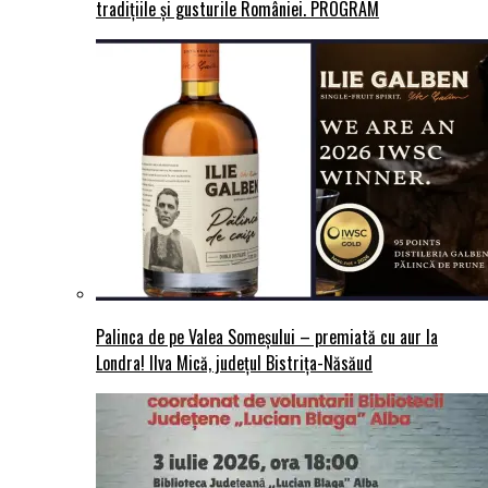
tradițiile și gusturile României. PROGRAM
Palinca de pe Valea Someșului – premiată cu aur la
Londra! Ilva Mică, județul Bistrița-Năsăud