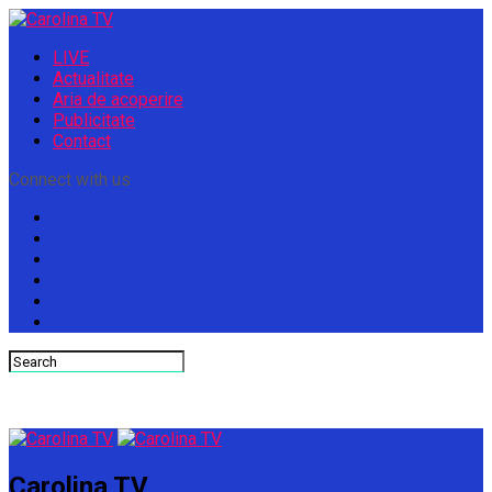
LIVE
Actualitate
Aria de acoperire
Publicitate
Contact
Connect with us
Carolina TV