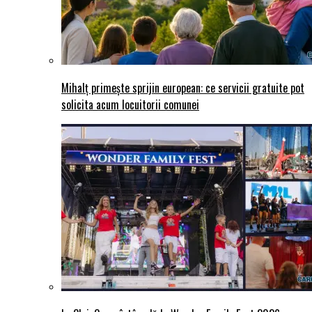
Mihalț primește sprijin european: ce servicii gratuite pot
solicita acum locuitorii comunei