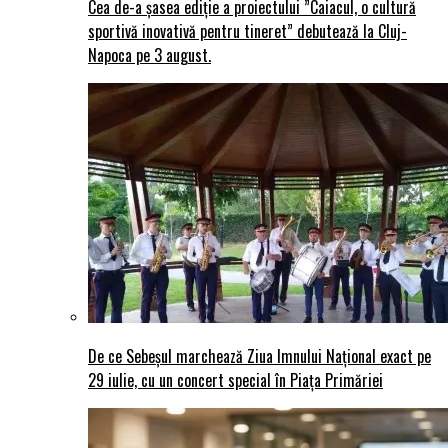
Cea de-a șasea ediție a proiectului ”Caiacul, o cultură
sportivă inovativă pentru tineret” debutează la Cluj-
Napoca pe 3 august.
De ce Sebeșul marchează Ziua Imnului Național exact pe
29 iulie, cu un concert special în Piața Primăriei