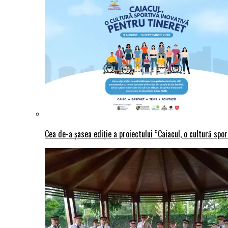
Cea de-a șasea ediție a proiectului ”Caiacul, o cultură spo