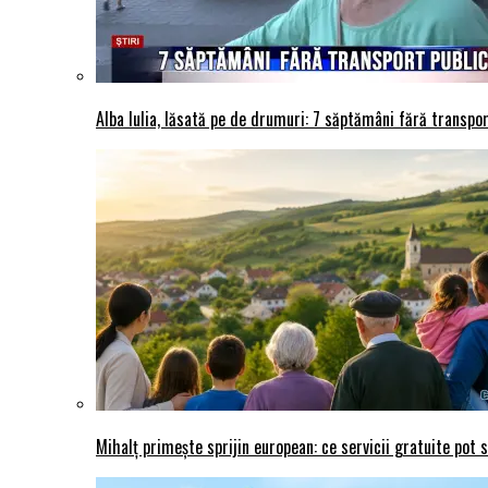
Alba Iulia, lăsată pe de drumuri: 7 săptămâni fără transport
Mihalț primește sprijin european: ce servicii gratuite pot 