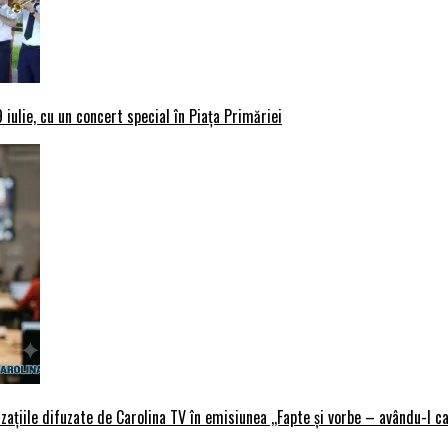
iulie, cu un concert special în Piața Primăriei
țiile difuzate de Carolina TV în emisiunea ,,Fapte și vorbe – avându-l ca 