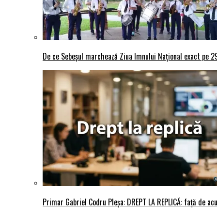
De ce Sebeșul marchează Ziua Imnului Național exact pe 29 
Primar Gabriel Codru Pleșa: DREPT LA REPLICĂ: față de acuza