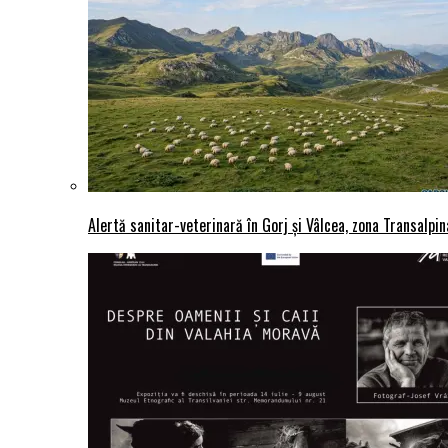
Alertă sanitar-veterinară în Gorj și Vâlcea, zona Transalpina