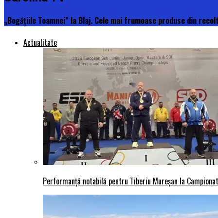
„Bogăţiile Toamnei” la Blaj. Cele mai frumoase produse din recol
Actualitate
Performanță notabilă pentru Tiberiu Mureșan la Campionatu