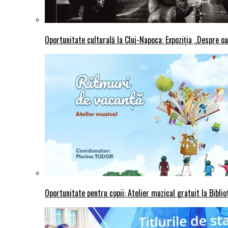
Oportunitate culturală la Cluj-Napoca: Expoziția „Despre oa
Oportunitate pentru copii: Atelier muzical gratuit la Bibli