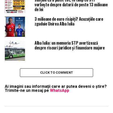
vorbește despre datorii de peste 13 milioane
de lei
3 milioane de euro risipiți? Acuzațiile care
zguduie Unirea Alba Iulia
Alba Iulia: un memoriu STP avertizează
despre riscuri juridice şi financiare majore
CLICK TO COMMENT
Ai imagini sau informaţii care ar putea deveni o ştire?
Trimite-ne un mesaj pe
WhatsApp