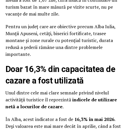
media a fost de 1,67 zile, cifra indică în continuare un
turism bazat în mare măsură pe vizite scurte, nu pe
vacanțe de mai multe zile.
Pentru un județ care are obiective precum Alba Iulia,
Munții Apuseni, cetăți, biserici fortificate, trasee
montane și zone rurale cu potențial turistic, durata
redusă a șederii rămâne una dintre problemele
importante.
Doar 16,3% din capacitatea de
cazare a fost utilizată
Unul dintre cele mai clare semnale privind nivelul
activității turistice îl reprezintă
indicele de utilizare
netă a locurilor de cazare
.
În Alba, acest indicator a fost de
16,3% în mai 2026
.
Deși valoarea este mai mare decât în aprilie, când a fost