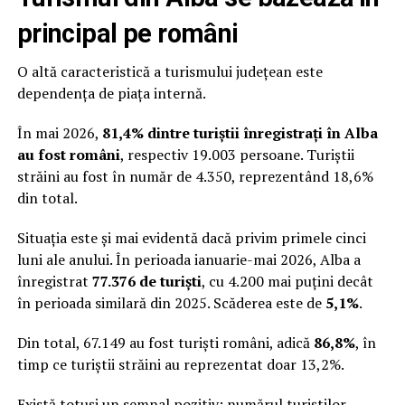
principal pe români
O altă caracteristică a turismului județean este
dependența de piața internă.
În mai 2026,
81,4% dintre turiștii înregistrați în Alba
au fost români
, respectiv 19.003 persoane. Turiștii
străini au fost în număr de 4.350, reprezentând 18,6%
din total.
Situația este și mai evidentă dacă privim primele cinci
luni ale anului. În perioada ianuarie-mai 2026, Alba a
înregistrat
77.376 de turiști
, cu 4.200 mai puțini decât
în perioada similară din 2025. Scăderea este de
5,1%
.
Din total, 67.149 au fost turiști români, adică
86,8%
, în
timp ce turiștii străini au reprezentat doar 13,2%.
Există totuși un semnal pozitiv: numărul turiștilor