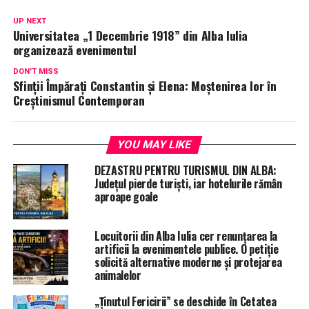
UP NEXT
Universitatea „1 Decembrie 1918” din Alba Iulia
organizează evenimentul
DON'T MISS
Sfinții Împărați Constantin și Elena: Moștenirea lor în
Creștinismul Contemporan
YOU MAY LIKE
DEZASTRU PENTRU TURISMUL DIN ALBA:
Județul pierde turiști, iar hotelurile rămân
aproape goale
Locuitorii din Alba Iulia cer renunțarea la
artificii la evenimentele publice. O petiție
solicită alternative moderne și protejarea
animalelor
„Ținutul Fericirii” se deschide în Cetatea