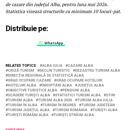
de cazare din județul Alba, pentru luna mai 2026.
Statistica vizează structurile cu minimum 10 locuri-pat.
Distribuie pe:
WhatsApp
RELATED TOPICS:
ALBA IULIA
CAZARE ALBA
CRIZĂ TURISM
DECLIN TURISTIC
DEZASTRU TURISM ALBA
DIRECȚIA REGIONALĂ DE STATISTICĂ ALBA
GRAD OCUPARE CAZARE
GRAD OCUPARE HOTELURI
HOTELURI ALBA
ÎNNOPTĂRI ALBA
JUDEȚUL ALBA
OBIECTIVE TURISTICE ALBA
PENSIUNI ALBA
SCĂDERE TURIȘTI ALBA
STATISTICI TURISM ALBA
STIRI
TURISM ALBA
TURISM ALBA 2026
TURISM ALBA IULIA
TURISM ÎN ALBA
TURISM ÎN REGRES
TURISM JUDEȚEAN
TURISM JUDEȚUL ALBA
TURISM ROMÂNIA
TURIȘTI ALBA
TURIȘTI ROMÂNI ALBA
TURIȘTI STRĂINI ALBA
DON'T MISS