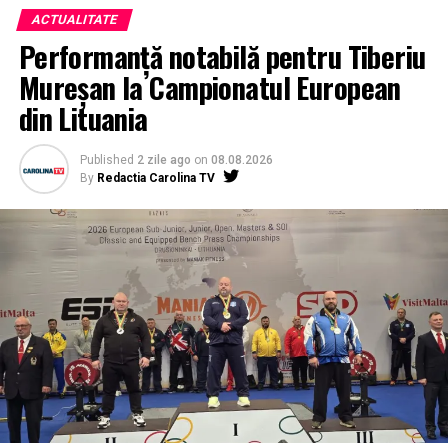
ACTUALITATE
Performanță notabilă pentru Tiberiu
Mureșan la Campionatul European
din Lituania
Published
2 zile ago
on
08.08.2026
By
Redactia Carolina TV