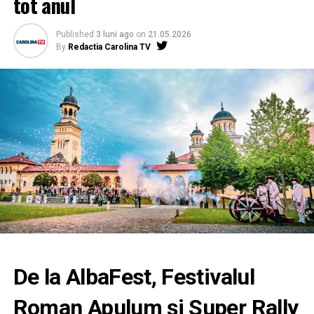
tot anul
Published
3 luni ago
on
21.05.2026
By
Redactia Carolina TV
De la AlbaFest, Festivalul
Roman Apulum și Super Rally