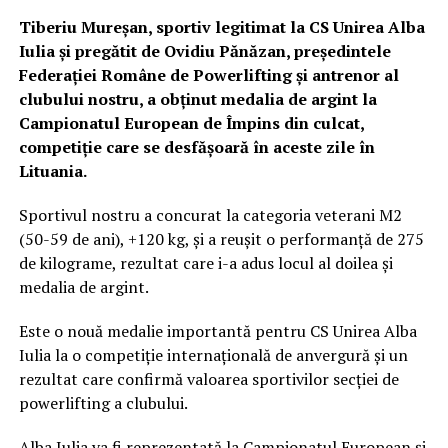
Tiberiu Mureșan, sportiv legitimat la CS Unirea Alba
Iulia și pregătit de Ovidiu Pănăzan, președintele
Federației Române de Powerlifting și antrenor al
clubului nostru, a obținut medalia de argint la
Campionatul European de Împins din culcat,
competiție care se desfășoară în aceste zile în
Lituania.
Sportivul nostru a concurat la categoria veterani M2
(50-59 de ani), +120 kg, și a reușit o performanță de 275
de kilograme, rezultat care i-a adus locul al doilea și
medalia de argint.
Este o nouă medalie importantă pentru CS Unirea Alba
Iulia la o competiție internațională de anvergură și un
rezultat care confirmă valoarea sportivilor secției de
powerlifting a clubului.
Alba Iulia va fi reprezentată la Campionatul European și