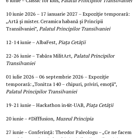
6 iunie – Classic for kids,
Palatul Principilor Transilvaniei
10 iunie 2026 – 17 ianuarie 2027 – Expoziție temporară:
„Artă și mister. Ceramica habană și Principii
Transilvaniei”,
Palatul Principilor Transilvaniei
12-14 iunie – AlbaFest,
Piața Cetății
22-26 iunie – Tabăra MilitArt,
Palatul Principilor
Transilvaniei
01 iulie 2026 – 06 septembrie 2026 – Expoziție
temporară: „Tonitza 140 – chipuri, priviri, emoții”,
Palatul Principilor Transilvaniei
19-21 iunie – Hackathon in4it-UAB,
Piața Cetății
20 iunie – #Difffusion,
Muzeul Principia
27 iunie – Conferință: Theodor Paleologu – „Ce ne facem