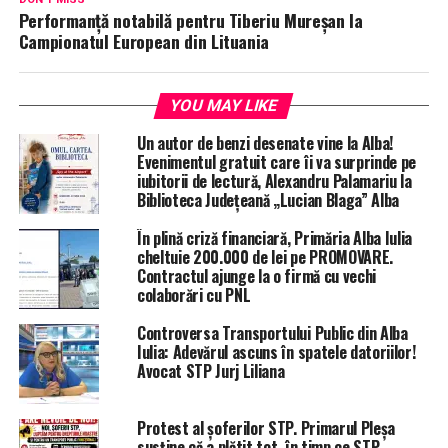
Performanță notabilă pentru Tiberiu Mureșan la
Campionatul European din Lituania
YOU MAY LIKE
Un autor de benzi desenate vine la Alba!
Evenimentul gratuit care îi va surprinde pe
iubitorii de lectură, Alexandru Palamariu la
Biblioteca Județeană „Lucian Blaga” Alba
În plină criză financiară, Primăria Alba Iulia
cheltuie 200.000 de lei pe PROMOVARE.
Contractul ajunge la o firmă cu vechi
colaborări cu PNL
Controversa Transportului Public din Alba
Iulia: Adevărul ascuns în spatele datoriilor!
Avocat STP Jurj Liliana
Protest al șoferilor STP. Primarul Pleșa
susține că a plătit tot, în timp ce STP