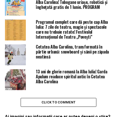
Alba Carolina! Tobogane uriașe, robotică și
înghețată gratis de 1 Iunie. PROGRAM
Programul complet care dă peste cap Alba
Iulia: 7 zile de teatru, magie și spectacole
care nu trebuie ratate! Festivalul
Internațional de Teatru „Povești”
Cetatea Alba Carolina, transformată în
pârtie urbană: snowboard și sănii pe zăpada
neatinsă
13 ani de glorie romană la Alba Iulia! Garda
Apulum readuce spiritul antic în Cetatea
Alba Carolina
CLICK TO COMMENT
Ai imagini sau informaţii care ar putea deveni o ştire?