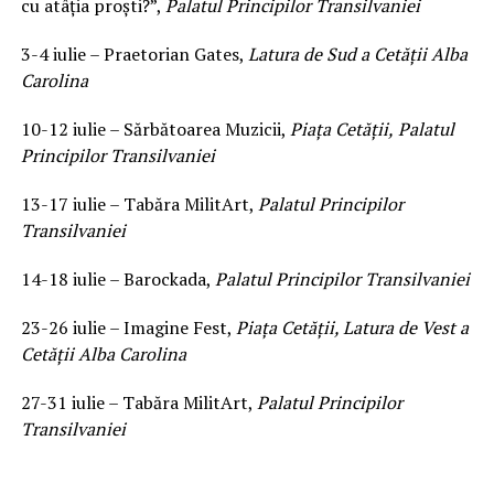
cu atâția proști?”,
Palatul Principilor Transilvaniei
3-4 iulie – Praetorian Gates,
Latura de Sud a Cetății Alba
Carolina
10-12 iulie – Sărbătoarea Muzicii,
Piața Cetății,
Palatul
Principilor Transilvaniei
13-17 iulie – Tabăra MilitArt,
Palatul Principilor
Transilvaniei
14-18 iulie – Barockada,
Palatul Principilor Transilvaniei
23-26 iulie – Imagine Fest,
Piața Cetății, Latura de Vest a
Cetății Alba Carolina
27-31 iulie – Tabăra MilitArt,
Palatul Principilor
Transilvaniei