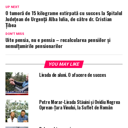
UP NEXT
O tumoră de 15 kilograme extirpată cu succes la Spitalul
Județean de Urgență Alba Iulia, de către dr. Cristian
Țibea
DON'T MISS
Uite pensia, nu e pensia – recalcularea pensiilor și
nemulțumirile pensionarilor
YOU MAY LIKE
Livada de aluni. O afacere de succes
Petre Morar-Livada Stăuini şi Ovidiu Negrea
Oprean-Ţara Vinului, la Suflet de Român