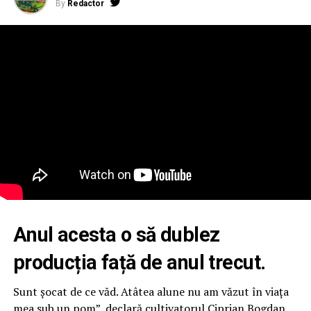
By
Redactor
Anul acesta o să dublez
producția față de anul trecut.
Sunt șocat de ce văd. Atâtea alune nu am văzut în viața
mea sub un pom”, declară cultivatorul Ciprian Bogdan.