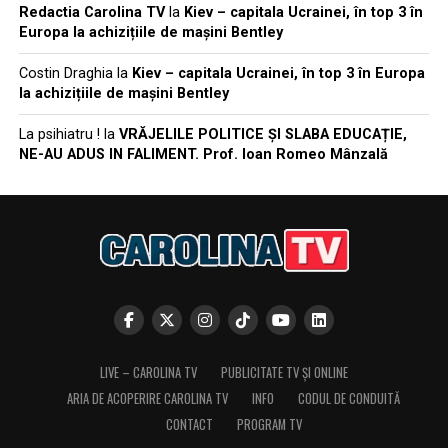
Redactia Carolina TV
la
Kiev – capitala Ucrainei, în top 3 în
Europa la achizițiile de mașini Bentley
Costin Draghia
la
Kiev – capitala Ucrainei, în top 3 în Europa
la achizițiile de mașini Bentley
La psihiatru !
la
VRĂJELILE POLITICE ȘI SLABA EDUCAȚIE,
NE-AU ADUS IN FALIMENT. Prof. Ioan Romeo Mânzală
LIVE – CAROLINA TV
PUBLICITATE TV ȘI ONLINE
ARIA DE ACOPERIRE CAROLINA TV
INFO
CODUL DE CONDUITĂ
CONTACT
PROGRAM TV