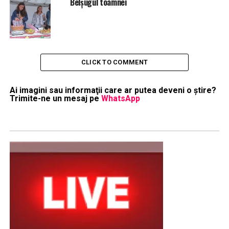
Belşugul toamnei
CLICK TO COMMENT
Ai imagini sau informaţii care ar putea deveni o ştire?
Trimite-ne un mesaj pe
WhatsApp