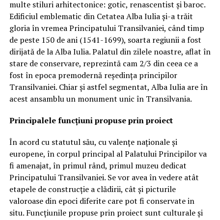
multe stiluri arhitectonice: gotic, renascentist și baroc.
Edificiul emblematic din Cetatea Alba Iulia şi-a trăit
gloria în vremea Principatului Transilvaniei, când timp
de peste 150 de ani (1541-1699), soarta regiunii a fost
dirijată de la Alba Iulia. Palatul din zilele noastre, aflat în
stare de conservare, reprezintă cam 2/3 din ceea ce a
fost în epoca premodernă reşedinţa principilor
Transilvaniei. Chiar şi astfel segmentat, Alba Iulia are în
acest ansamblu un monument unic în Transilvania.
Principalele funcțiuni propuse prin proiect
În acord cu statutul său, cu valențe naționale și
europene, în corpul principal al Palatului Principilor va
fi amenajat, în primul rând, primul muzeu dedicat
Principatului Transilvaniei. Se vor avea în vedere atât
etapele de construcție a clădirii, cât și picturile
valoroase din epoci diferite care pot fi conservate in
situ. Funcțiunile propuse prin proiect sunt culturale și