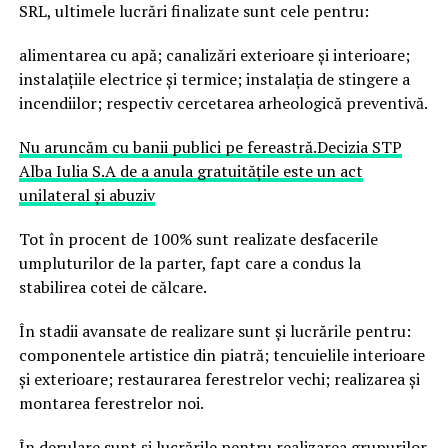
SRL, ultimele lucrări finalizate sunt cele pentru:
alimentarea cu apă; canalizări exterioare și interioare;
instalațiile electrice și termice; instalația de stingere a
incendiilor; respectiv cercetarea arheologică preventivă.
Nu aruncăm cu banii publici pe fereastră.Decizia STP
Alba Iulia S.A de a anula gratuitățile este un act
unilateral și abuziv
Tot în procent de 100% sunt realizate desfacerile
umpluturilor de la parter, fapt care a condus la
stabilirea cotei de călcare.
În stadii avansate de realizare sunt și lucrările pentru:
componentele artistice din piatră; tencuielile interioare
și exterioare; restaurarea ferestrelor vechi; realizarea și
montarea ferestrelor noi.
În derulare sunt și lucrările pentru realizarea grupurilor