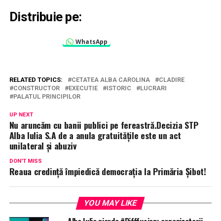
Distribuie pe:
WhatsApp
RELATED TOPICS:
CETATEA ALBA CAROLINA
CLADIRE
CONSTRUCTOR
EXECUTIE
ISTORIC
LUCRARI
PALATUL PRINCIPILOR
UP NEXT
Nu aruncăm cu banii publici pe fereastră.Decizia STP
Alba Iulia S.A de a anula gratuitățile este un act
unilateral și abuziv
DON'T MISS
Reaua credință împiedică democrația la Primăria Șibot!
YOU MAY LIKE