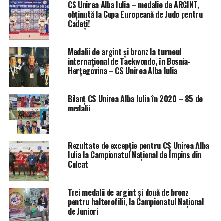
CS Unirea Alba Iulia – medalie de ARGINT,
obținută la Cupa Europeană de Judo pentru
Cadeți!
Medalii de argint și bronz la turneul
internațional de Taekwondo, în Bosnia-
Herțegovina – CS Unirea Alba Iulia
Bilanț CS Unirea Alba Iulia în 2020 – 85 de
medalii
Rezultate de excepție pentru CS Unirea Alba
Iulia la Campionatul Național de Împins din
Culcat
Trei medalii de argint și două de bronz
pentru halterofilii, la Campionatul Național
de Juniori