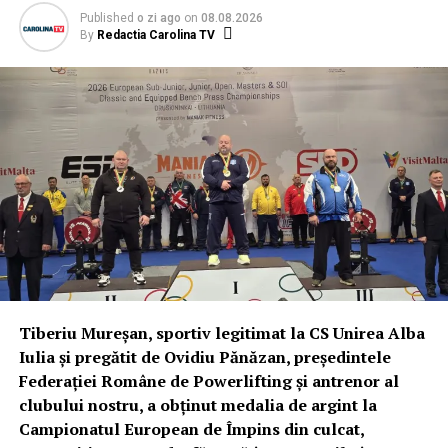
Published
o zi ago
on
08.08.2026
By
Redactia Carolina TV
Tiberiu Mureșan, sportiv legitimat la CS Unirea Alba
Iulia și pregătit de Ovidiu Pănăzan, președintele
Federației Române de Powerlifting și antrenor al
clubului nostru, a obținut medalia de argint la
Campionatul European de Împins din culcat,