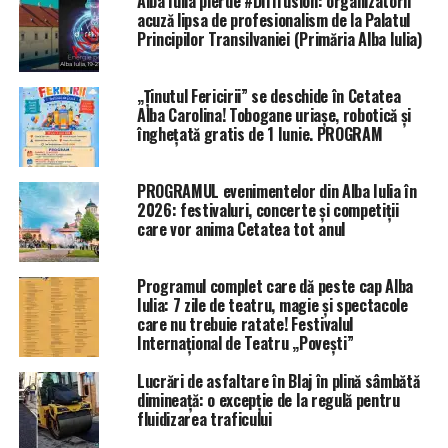
Alba Iulia pierde #Difffusion: organizatorii
acuză lipsa de profesionalism de la Palatul
Principilor Transilvaniei (Primăria Alba Iulia)
„Ținutul Fericirii” se deschide în Cetatea
Alba Carolina! Tobogane uriașe, robotică și
înghețată gratis de 1 Iunie. PROGRAM
PROGRAMUL evenimentelor din Alba Iulia în
2026: festivaluri, concerte și competiții
care vor anima Cetatea tot anul
Programul complet care dă peste cap Alba
Iulia: 7 zile de teatru, magie și spectacole
care nu trebuie ratate! Festivalul
Internațional de Teatru „Povești”
Lucrări de asfaltare în Blaj în plină sâmbătă
dimineață: o excepție de la regulă pentru
fluidizarea traficului