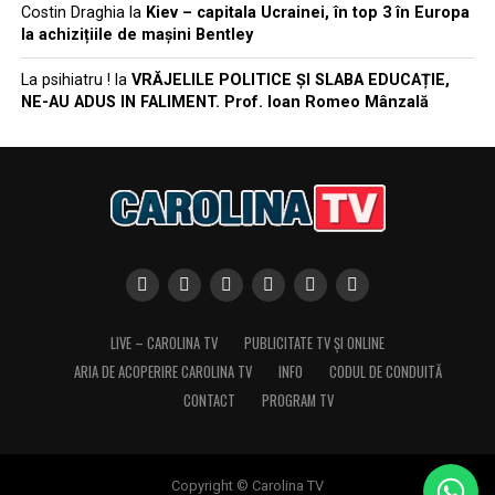
Costin Draghia
la
Kiev – capitala Ucrainei, în top 3 în Europa
la achizițiile de mașini Bentley
La psihiatru !
la
VRĂJELILE POLITICE ȘI SLABA EDUCAȚIE,
NE-AU ADUS IN FALIMENT. Prof. Ioan Romeo Mânzală
LIVE – CAROLINA TV
PUBLICITATE TV ȘI ONLINE
ARIA DE ACOPERIRE CAROLINA TV
INFO
CODUL DE CONDUITĂ
CONTACT
PROGRAM TV
Copyright © Carolina TV