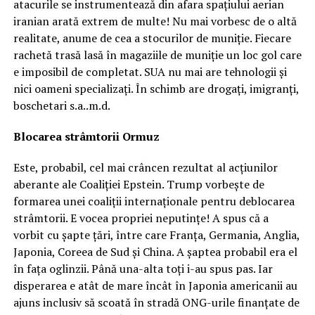
atacurile se instrumentează din afara spațiului aerian
iranian arată extrem de multe! Nu mai vorbesc de o altă
realitate, anume de cea a stocurilor de muniție. Fiecare
rachetă trasă lasă în magaziile de muniție un loc gol care
e imposibil de completat. SUA nu mai are tehnologii și
nici oameni specializați. În schimb are drogați, imigranți,
boschetari s.a..m.d.
Blocarea strâmtorii Ormuz
Este, probabil, cel mai crâncen rezultat al acțiunilor
aberante ale Coaliției Epstein. Trump vorbește de
formarea unei coaliții internaționale pentru deblocarea
strâmtorii. E vocea propriei neputințe! A spus că a
vorbit cu șapte țări, între care Franța, Germania, Anglia,
Japonia, Coreea de Sud și China. A șaptea probabil era el
în fața oglinzii. Până una-alta toți i-au spus pas. Iar
disperarea e atât de mare încât în Japonia americanii au
ajuns inclusiv să scoată în stradă ONG-urile finanțate de