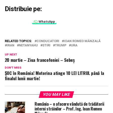
Distribuie pe:
WhatsApp
RELATED TOPICS:
CONDUCATORI
IOAN ROMEO MÂNZALĂ
IRAN
NETANYAHU
STIRI
TRUMP
URA
UP NEXT
20 martie – Ziua francofoniei – Sebeș
DON'T MISS
ȘOC în România! Motorina atinge 10 LEI LITRUL până la
finalul lunii martie!
YOU MAY LIKE
România – o afacere vândută de trădătorii
interni străinilor – Prof. Ing. Ioan Romeo