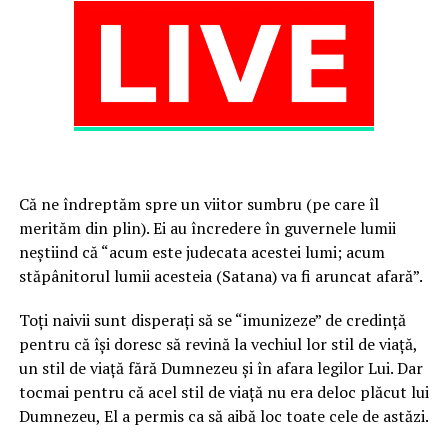
Că ne îndreptăm spre un viitor sumbru (pe care îl
merităm din plin). Ei au încredere în guvernele lumii
neștiind că “acum este judecata acestei lumi; acum
stăpânitorul lumii acesteia (Satana) va fi aruncat afară”.
Toți naivii sunt disperați să se “imunizeze” de credință
pentru că își doresc să revină la vechiul lor stil de viață,
un stil de viață fără Dumnezeu și în afara legilor Lui. Dar
tocmai pentru că acel stil de viață nu era deloc plăcut lui
Dumnezeu, El a permis ca să aibă loc toate cele de astăzi.