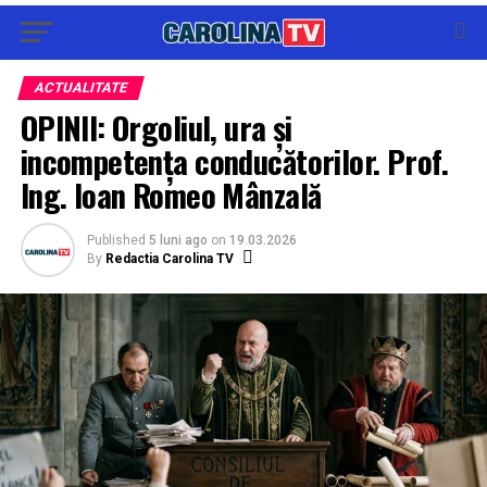
ACTUALITATE
OPINII: Orgoliul, ura și
incompetența conducătorilor. Prof.
Ing. Ioan Romeo Mânzală
Published
5 luni ago
on
19.03.2026
By
Redactia Carolina TV