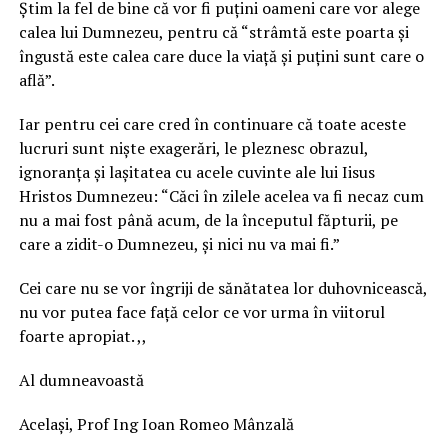
Știm la fel de bine că vor fi puțini oameni care vor alege
calea lui Dumnezeu, pentru că “strâmtă este poarta şi
îngustă este calea care duce la viaţă şi puţini sunt care o
află”.
Iar pentru cei care cred în continuare că toate aceste
lucruri sunt niște exagerări, le pleznesc obrazul,
ignoranța și lașitatea cu acele cuvinte ale lui Iisus
Hristos Dumnezeu: “Căci în zilele acelea va fi necaz cum
nu a mai fost până acum, de la începutul făpturii, pe
care a zidit-o Dumnezeu, şi nici nu va mai fi.”
Cei care nu se vor îngriji de sănătatea lor duhovnicească,
nu vor putea face față celor ce vor urma în viitorul
foarte apropiat. ,,
Al dumneavoastă
Același, Prof Ing Ioan Romeo Mânzală