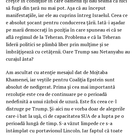
crește în condițiile în care oamenii își dau seama că nici
să fugă din țară nu mai pot. Așa că au început
manifestațiile, iar ele au cuprins întreg Israelul. Ceea ce
e absolut șocant pentru conducerea țării. Iată-i așadar
pe marii democrați în poziția în care spuneau ei că se
află regimul de la Teheran. Problema e că la Teheran
liderii politici se plimbă liber prin mulțime și se
îmbrățișează cu cetățenii. Oare Trump sau Netanyahu au
curajul ăsta?
Am ascultat cu atenție mesajul dat de Mojtaba
Khamenei, iar veștile pentru Coaliția Epstein sunt
absolut de nedigerat. Prima și cea mai importantă
rezoluție este cea de continuare pe o perioadă
nedefinită a unui război de uzură. Este fix ceea ce-l
distruge pe Trump. Și-aici nu e vorba doar de alegerile
care-i bat la ușă, ci de capacitatea SUA de a lupta pe o
perioadă lungă de timp. S-a văzut limpede ce s-a
întâmplat cu portavionul Lincoln. Iar faptul că toate