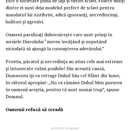
Este o societate plină de lași și viitori sclavi. Foarte mulți
dintre ei sunt deja modelul perfect de sclavi pentru
mandatul lui Antihrist, adică ignoranți, necredincioși,
hulitori și agresivi.
Oameni paralizați duhovnicește care sunt prinși în
mrejele Diavolului “mereu învăţând şi neputând
niciodată să ajungă la cunoaşterea adevărului.”
Prostia, păcatul și necredința au atins cele mai extreme
și întunecate culmi posibile! Din această cauză,
Dumnezeu își va retrage Duhul Său cel Sfânt din lume,
în viitorul apropiat: „Nu va rămâne Duhul Meu pururea
în oamenii aceştia, pentru că sunt numai trup”, spune
Domnul.
Oamenii refuză să creadă
ADVERTISEMENT