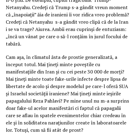
n-o știu. De exemplu, cuplul tragicomic Trump-
Netanyahu. Credeți că Trump s-a gândit vreun moment
că „înapoiații” ăia de iranieni îi vor ridica vreo problemă?
Credeți că Netanyahu s-a gândit vreo clipă că de la Iran
i se va trage? Aiurea. Ambii erau cuprinși de entuziasm:
„încă un vânat pe care o să-l ronțăim în jurul focului de
tabără.
Cam așa, în climatul ăsta de prostie generalizată, a
început totul. Mai țineți minte poveștile cu
manifestațiile din Iran și cu cei peste 30 000 de morți?
Mai țineți minte toate fake-urile infecte despre lipsa de
libertate de acolo și despre modelul pe care-l oferă SUA
și Israelul societății iraniene? Mai țineți minte ieșirile
papagalului Reza Pahlavi? Pe mine unul nu m-a surprins
doar fake-ul acelor manifestări ci faptul că papagalii
care se aflau în spatele evenimentelor chiar credeau în
ele și în soliditatea narațiunilor create în laboratoarele
lor. Totuși, cum să fii atât de prost?