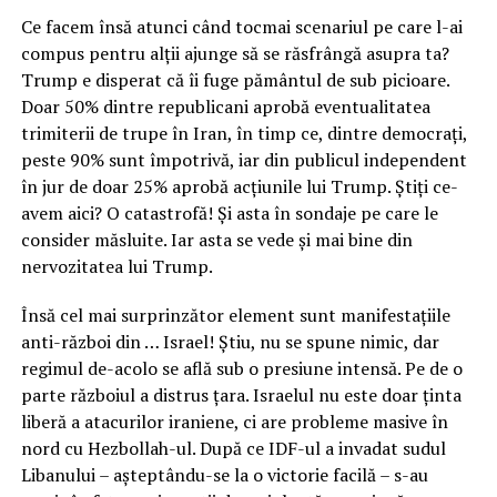
Ce facem însă atunci când tocmai scenariul pe care l-ai
compus pentru alții ajunge să se răsfrângă asupra ta?
Trump e disperat că îi fuge pământul de sub picioare.
Doar 50% dintre republicani aprobă eventualitatea
trimiterii de trupe în Iran, în timp ce, dintre democrați,
peste 90% sunt împotrivă, iar din publicul independent
în jur de doar 25% aprobă acțiunile lui Trump. Știți ce-
avem aici? O catastrofă! Și asta în sondaje pe care le
consider măsluite. Iar asta se vede și mai bine din
nervozitatea lui Trump.
Însă cel mai surprinzător element sunt manifestațiile
anti-război din … Israel! Știu, nu se spune nimic, dar
regimul de-acolo se află sub o presiune intensă. Pe de o
parte războiul a distrus țara. Israelul nu este doar ținta
liberă a atacurilor iraniene, ci are probleme masive în
nord cu Hezbollah-ul. După ce IDF-ul a invadat sudul
Libanului – așteptându-se la o victorie facilă – s-au