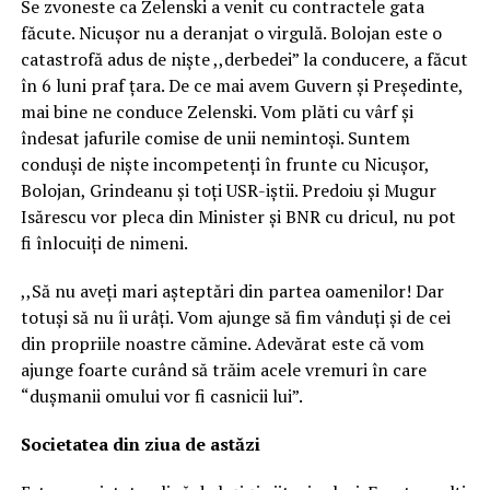
Se zvoneste ca Zelenski a venit cu contractele gata
făcute. Nicușor nu a deranjat o virgulă. Bolojan este o
catastrofă adus de niște ,,derbedei” la conducere, a făcut
în 6 luni praf țara. De ce mai avem Guvern și Președinte,
mai bine ne conduce Zelenski. Vom plăti cu vârf și
îndesat jafurile comise de unii nemintoși. Suntem
conduși de niște incompetenți în frunte cu Nicușor,
Bolojan, Grindeanu și toți USR-iștii. Predoiu și Mugur
Isărescu vor pleca din Minister și BNR cu dricul, nu pot
fi înlocuiți de nimeni.
,,Să nu aveți mari așteptări din partea oamenilor! Dar
totuși să nu îi urâți. Vom ajunge să fim vânduți și de cei
din propriile noastre cămine. Adevărat este că vom
ajunge foarte curând să trăim acele vremuri în care
“dușmanii omului vor fi casnicii lui”.
Societatea din ziua de astăzi