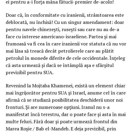
ei pentru a-i forța mâna fătucii-premier de-acolo!
Doar că, în conformitate cu iranienii, strâmtoarea este
deblocată, nu închisă! Cu un singur amendament: doar
pentru navele chinezești, rusești sau care nu au de-a
face cu interese americano-israeliene. Partea și mai
frumoasă va fi cea în care iranienii vor statuta că nu vor
mai lăsa să treacă decât petrolierele care au plătit
petrolul în monede diferite de cele occidentale. Înțeleg
că asta urmează și dacă se întâmplă așa e sfârșitul
previzibil pentru SUA.
Revenind la Mojtaba Khamenei, există un element chiar
mai îngrijorător pentru SUA și Israel, anume cel în care
afirmă că se studiază posibilitatea deschiderii unor noi
fronturi. Și are numeroase opțiuni. Iranul nu s-a
manifestat încă terestru, dar o poate face și asta în mai
multe feluri. Fără doar și poate urmează frontul din
Marea Roșie / Bab el-Mandeb. E deja previzibil, prin