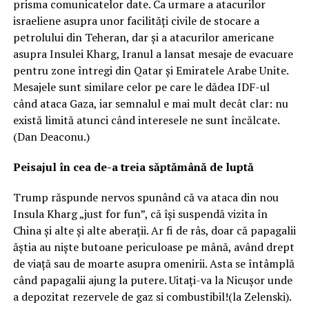
prisma comunicatelor date. Ca urmare a atacurilor
israeliene asupra unor facilități civile de stocare a
petrolului din Teheran, dar și a atacurilor americane
asupra Insulei Kharg, Iranul a lansat mesaje de evacuare
pentru zone întregi din Qatar și Emiratele Arabe Unite.
Mesajele sunt similare celor pe care le dădea IDF-ul
când ataca Gaza, iar semnalul e mai mult decât clar: nu
există limită atunci când interesele ne sunt încălcate.
(Dan Deaconu.)
Peisajul în cea de-a treia săptămână de luptă
Trump răspunde nervos spunând că va ataca din nou
Insula Kharg „just for fun”, că își suspendă vizita în
China și alte și alte aberații. Ar fi de râs, doar că papagalii
ăștia au niște butoane periculoase pe mână, având drept
de viață sau de moarte asupra omenirii. Asta se întâmplă
când papagalii ajung la putere. Uitați-va la Nicușor unde
a depozitat rezervele de gaz si combustibil!(la Zelenski).