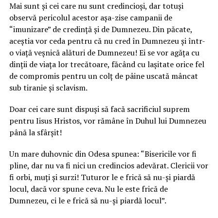
Mai sunt și cei care nu sunt credincioși, dar totuși
observă pericolul acestor așa-zise campanii de
“imunizare” de credință și de Dumnezeu. Din păcate,
aceștia vor ceda pentru că nu cred în Dumnezeu și într-
o viață veșnică alături de Dumnezeu! Ei se vor agăța cu
dinții de viața lor trecătoare, făcând cu lașitate orice fel
de compromis pentru un colț de pâine uscată mâncat
sub tiranie și sclavism.
Doar cei care sunt dispuși să facă sacrificiul suprem
pentru Iisus Hristos, vor rămâne în Duhul lui Dumnezeu
până la sfârșit!
Un mare duhovnic din Odesa spunea: “Bisericile vor fi
pline, dar nu va fi nici un credincios adevărat. Clericii vor
fi orbi, muți și surzi! Tuturor le e frică să nu-și piardă
locul, dacă vor spune ceva. Nu le este frică de
Dumnezeu, ci le e frică să nu-și piardă locul”.