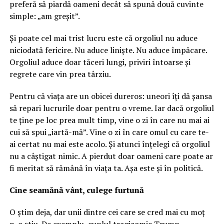
preferă să piardă oameni decât să spună două cuvinte
simple: „am greșit”.
Și poate cel mai trist lucru este că orgoliul nu aduce
niciodată fericire. Nu aduce liniște. Nu aduce împăcare.
Orgoliul aduce doar tăceri lungi, priviri întoarse și
regrete care vin prea târziu.
Pentru că viața are un obicei dureros: uneori îți dă șansa
să repari lucrurile doar pentru o vreme. Iar dacă orgoliul
te ține pe loc prea mult timp, vine o zi în care nu mai ai
cui să spui „iartă-mă”. Vine o zi în care omul cu care te-
ai certat nu mai este acolo. Și atunci înțelegi că orgoliul
nu a câștigat nimic. A pierdut doar oameni care poate ar
fi meritat să rămână în viața ta. Așa este și în politică.
Cine seamănă vânt, culege furtună
O știm deja, dar unii dintre cei care se cred mai cu moț