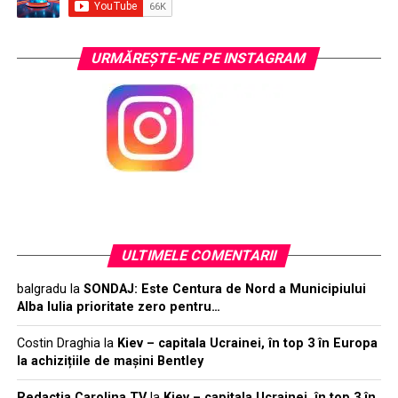
URMĂREŞTE-NE PE INSTAGRAM
ULTIMELE COMENTARII
balgradu
la
SONDAJ: Este Centura de Nord a Municipiului
Alba Iulia prioritate zero pentru…
Costin Draghia
la
Kiev – capitala Ucrainei, în top 3 în Europa
la achizițiile de mașini Bentley
Redactia Carolina TV
la
Kiev – capitala Ucrainei, în top 3 în