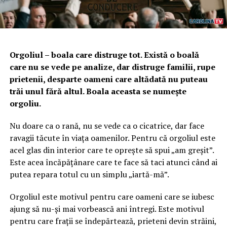
Orgoliul – boala care distruge tot. Există o boală
care nu se vede pe analize, dar distruge familii, rupe
prietenii, desparte oameni care altădată nu puteau
trăi unul fără altul. Boala aceasta se numește
orgoliu.
Nu doare ca o rană, nu se vede ca o cicatrice, dar face
ravagii tăcute în viața oamenilor. Pentru că orgoliul este
acel glas din interior care te oprește să spui „am greșit”.
Este acea încăpățânare care te face să taci atunci când ai
putea repara totul cu un simplu „iartă-mă”.
Orgoliul este motivul pentru care oameni care se iubesc
ajung să nu-și mai vorbească ani întregi. Este motivul
pentru care frații se îndepărtează, prieteni devin străini,