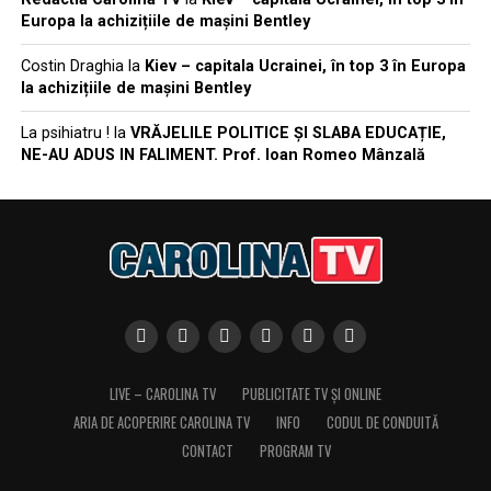
Europa la achizițiile de mașini Bentley
Costin Draghia
la
Kiev – capitala Ucrainei, în top 3 în Europa
la achizițiile de mașini Bentley
La psihiatru !
la
VRĂJELILE POLITICE ȘI SLABA EDUCAȚIE,
NE-AU ADUS IN FALIMENT. Prof. Ioan Romeo Mânzală
LIVE – CAROLINA TV
PUBLICITATE TV ȘI ONLINE
ARIA DE ACOPERIRE CAROLINA TV
INFO
CODUL DE CONDUITĂ
CONTACT
PROGRAM TV