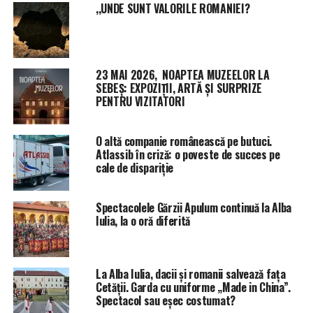
,,UNDE SUNT VALORILE ROMANIEI?
23 MAI 2026, NOAPTEA MUZEELOR LA
SEBEȘ: EXPOZIȚII, ARTĂ ȘI SURPRIZE
PENTRU VIZITATORI
O altă companie românească pe butuci.
Atlassib în criză: o poveste de succes pe
cale de dispariție
Spectacolele Gărzii Apulum continuă la Alba
Iulia, la o oră diferită
La Alba Iulia, dacii și romanii salvează fața
Cetății. Garda cu uniforme „Made in China”.
Spectacol sau eșec costumat?