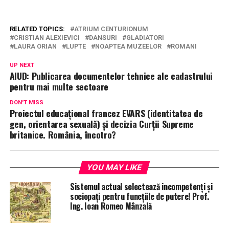
RELATED TOPICS:
ATRIUM CENTURIONUM
CRISTIAN ALEXIEVICI
DANSURI
GLADIATORI
LAURA ORIAN
LUPTE
NOAPTEA MUZEELOR
ROMANI
UP NEXT
AIUD: Publicarea documentelor tehnice ale cadastrului
pentru mai multe sectoare
DON'T MISS
Proiectul educațional francez EVARS (identitatea de
gen, orientarea sexuală) și decizia Curții Supreme
britanice. România, încotro?
YOU MAY LIKE
Sistemul actual selectează incompetenți și
sociopați pentru funcțiile de putere! Prof.
Ing. Ioan Romeo Mânzală