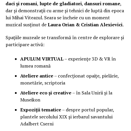
daci și romani
,
lupte de gladiatori
,
dansuri romane
,
dar și demonstrații cu arme și tehnici de luptă din epoca
lui Mihai Viteazul. Seara se încheie cu un moment
muzical susținut de
Laura Orian & Cristian Alexievici
.
Spațiile muzeale se transformă în centre de explorare și
participare activă:
APULUM VIRTUAL
– experiențe 3D & VR în
lumea romană
Ateliere antice
– confecționat opaițe, pielărie,
monetărie, scriptoria
Ateliere eco și creative
– în Sala Unirii și la
Museikon
Expoziții tematice
– despre portul popular,
plantele secolului XIX și ierbarul savantului
Adalbert Cserni