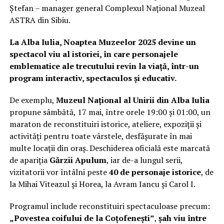
Ştefan – manager general Complexul Naţional Muzeal
ASTRA din Sibiu.
La Alba Iulia, Noaptea Muzeelor 2025 devine un
spectacol viu al istoriei, în care personajele
emblematice ale trecutului revin la viață, într-un
program interactiv, spectaculos și educativ.
De exemplu,
Muzeul Național al Unirii din Alba Iulia
propune sâmbătă, 17 mai, între orele 19:00 și 01:00, un
maraton de reconstituiri istorice, ateliere, expoziții și
activități pentru toate vârstele, desfășurate în mai
multe locații din oraș. Deschiderea oficială este marcată
de apariția
Gărzii Apulum
, iar de-a lungul serii,
vizitatorii vor întâlni peste
40 de personaje istorice
, de
la Mihai Viteazul și Horea, la Avram Iancu și Carol I.
Programul include reconstituiri spectaculoase precum:
„Povestea coifului de la Coțofenești”
,
șah viu între