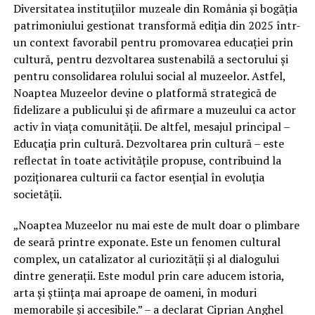
Diversitatea instituțiilor muzeale din România și bogăția
patrimoniului gestionat transformă ediția din 2025 într-
un context favorabil pentru promovarea educației prin
cultură, pentru dezvoltarea sustenabilă a sectorului și
pentru consolidarea rolului social al muzeelor. Astfel,
Noaptea Muzeelor devine o platformă strategică de
fidelizare a publicului și de afirmare a muzeului ca actor
activ în viața comunității. De altfel, mesajul principal –
Educația prin cultură. Dezvoltarea prin cultură – este
reflectat în toate activitățile propuse, contribuind la
poziționarea culturii ca factor esențial în evoluția
societății.
„Noaptea Muzeelor nu mai este de mult doar o plimbare
de seară printre exponate. Este un fenomen cultural
complex, un catalizator al curiozității și al dialogului
dintre generații. Este modul prin care aducem istoria,
arta și știința mai aproape de oameni, în moduri
memorabile și accesibile.” – a declarat Ciprian Anghel