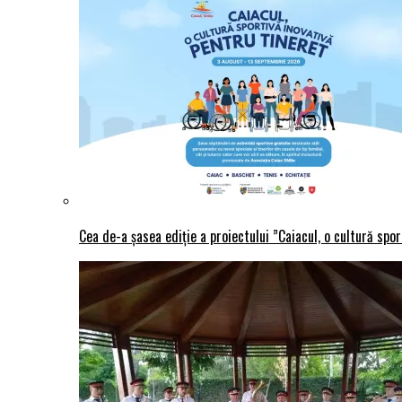
Cea de-a șasea ediție a proiectului ”Caiacul, o cultură spo