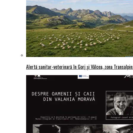
Alertă sanitar-veterinară în Gorj și Vâlcea, zona Transalpina