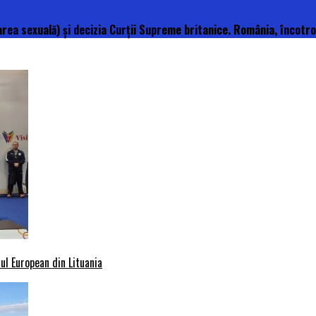
rea sexuală) și decizia Curții Supreme britanice. România, încotr
l European din Lituania