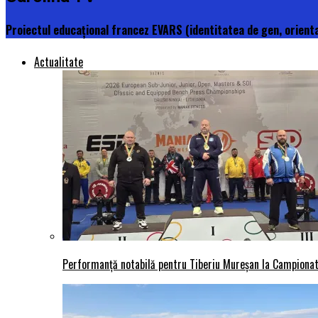
Proiectul educațional francez EVARS (identitatea de gen, orienta
Actualitate
Performanță notabilă pentru Tiberiu Mureșan la Campionatu