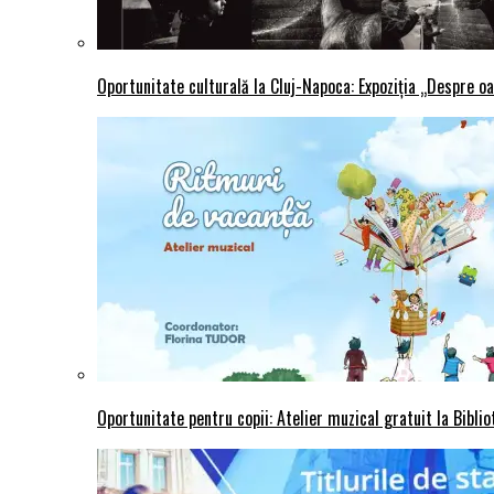
Oportunitate culturală la Cluj-Napoca: Expoziția „Despre oa
Oportunitate pentru copii: Atelier muzical gratuit la Bibli