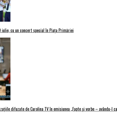
iulie, cu un concert special în Piața Primăriei
țiile difuzate de Carolina TV în emisiunea ,,Fapte și vorbe – avându-l ca 