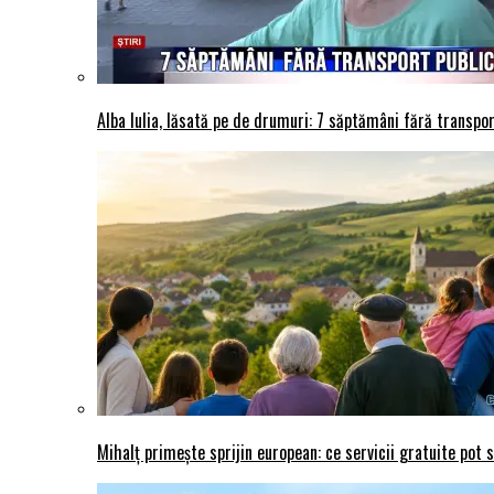
Alba Iulia, lăsată pe de drumuri: 7 săptămâni fără transport
Mihalț primește sprijin european: ce servicii gratuite pot 