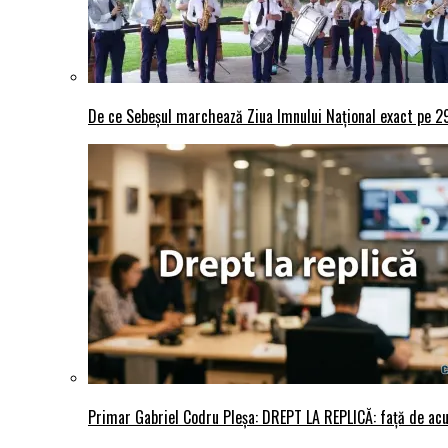
De ce Sebeșul marchează Ziua Imnului Național exact pe 29 
Primar Gabriel Codru Pleșa: DREPT LA REPLICĂ: față de acuza