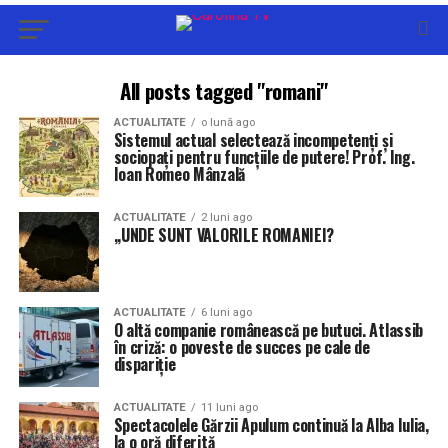
All posts tagged "romani"
ACTUALITATE
o lună ago
Sistemul actual selectează incompetenți și
sociopați pentru funcțiile de putere! Prof. Ing.
Ioan Romeo Mânzală
ACTUALITATE
2 luni ago
,,UNDE SUNT VALORILE ROMANIEI?
ACTUALITATE
6 luni ago
O altă companie românească pe butuci. Atlassib
în criză: o poveste de succes pe cale de
dispariție
ACTUALITATE
11 luni ago
Spectacolele Gărzii Apulum continuă la Alba Iulia,
la o oră diferită