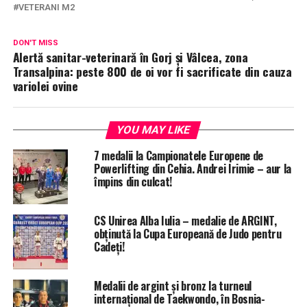
VETERANI M2
DON'T MISS
Alertă sanitar-veterinară în Gorj și Vâlcea, zona
Transalpina: peste 800 de oi vor fi sacrificate din cauza
variolei ovine
YOU MAY LIKE
7 medalii la Campionatele Europene de
Powerlifting din Cehia. Andrei Irimie – aur la
împins din culcat!
CS Unirea Alba Iulia – medalie de ARGINT,
obținută la Cupa Europeană de Judo pentru
Cadeți!
Medalii de argint și bronz la turneul
internațional de Taekwondo, în Bosnia-