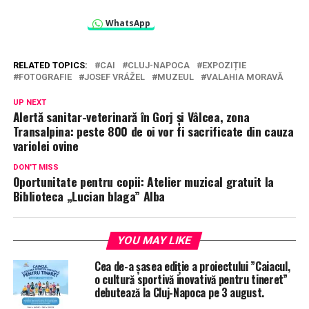
WhatsApp
RELATED TOPICS:
CAI
CLUJ-NAPOCA
EXPOZIȚIE
FOTOGRAFIE
JOSEF VRÁŽEL
MUZEUL
VALAHIA MORAVĂ
UP NEXT
Alertă sanitar-veterinară în Gorj și Vâlcea, zona
Transalpina: peste 800 de oi vor fi sacrificate din cauza
variolei ovine
DON'T MISS
Oportunitate pentru copii: Atelier muzical gratuit la
Biblioteca „Lucian blaga” Alba
YOU MAY LIKE
Cea de-a șasea ediție a proiectului ”Caiacul,
o cultură sportivă inovativă pentru tineret”
debutează la Cluj-Napoca pe 3 august.