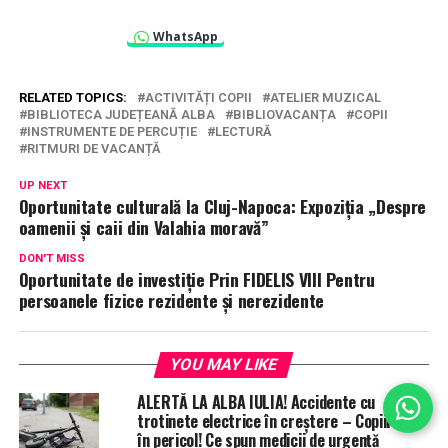
WhatsApp
RELATED TOPICS:
ACTIVITĂȚI COPII
ATELIER MUZICAL
BIBLIOTECA JUDEȚEANĂ ALBA
BIBLIOVACANȚA
COPII
INSTRUMENTE DE PERCUȚIE
LECTURĂ
RITMURI DE VACANȚĂ
UP NEXT
Oportunitate culturală la Cluj-Napoca: Expoziția „Despre
oamenii și caii din Valahia moravă”
DON'T MISS
Oportunitate de investiție Prin FIDELIS VIII Pentru
persoanele fizice rezidente și nerezidente
YOU MAY LIKE
ALERTĂ LA ALBA IULIA! Accidente cu
trotinete electrice în creștere – Copiii sunt
în pericol! Ce spun medicii de urgență