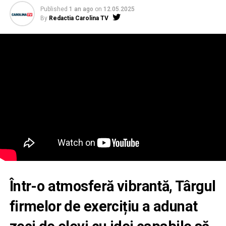
Published
1 an ago
on
12.05.2025
By
Redactia Carolina TV
Într-o atmosferă vibrantă,
Târgul
firmelor de exercițiu
a adunat