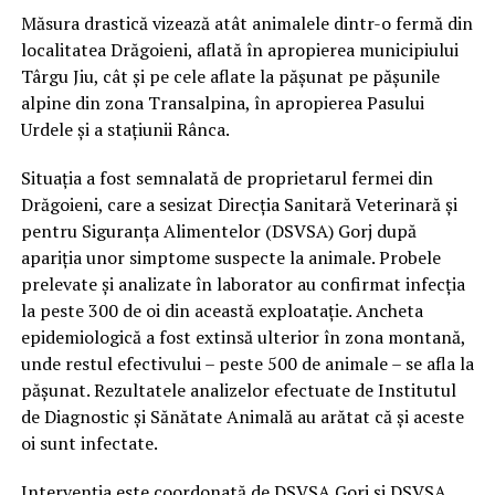
Măsura drastică vizează atât animalele dintr-o fermă din
localitatea Drăgoieni, aflată în apropierea municipiului
Târgu Jiu, cât și pe cele aflate la pășunat pe pășunile
alpine din zona Transalpina, în apropierea Pasului
Urdele și a stațiunii Rânca.
Situația a fost semnalată de proprietarul fermei din
Drăgoieni, care a sesizat Direcția Sanitară Veterinară și
pentru Siguranța Alimentelor (DSVSA) Gorj după
apariția unor simptome suspecte la animale. Probele
prelevate și analizate în laborator au confirmat infecția
la peste 300 de oi din această exploatație. Ancheta
epidemiologică a fost extinsă ulterior în zona montană,
unde restul efectivului – peste 500 de animale – se afla la
pășunat. Rezultatele analizelor efectuate de Institutul
de Diagnostic și Sănătate Animală au arătat că și aceste
oi sunt infectate.
Intervenția este coordonată de DSVSA Gorj și DSVSA