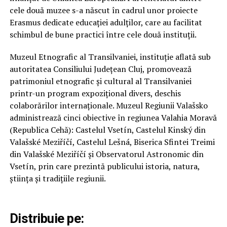
cele două muzee s-a născut în cadrul unor proiecte
Erasmus dedicate educației adulților, care au facilitat
schimbul de bune practici între cele două instituții.
Muzeul Etnografic al Transilvaniei, instituție aflată sub
autoritatea Consiliului Județean Cluj, promovează
patrimoniul etnografic și cultural al Transilvaniei
printr-un program expozițional divers, deschis
colaborărilor internaționale. Muzeul Regiunii Valašsko
administrează cinci obiective în regiunea Valahia Moravă
(Republica Cehă): Castelul Vsetín, Castelul Kinský din
Valašské Meziříčí, Castelul Lešná, Biserica Sfintei Treimi
din Valašské Meziříčí și Observatorul Astronomic din
Vsetín, prin care prezintă publicului istoria, natura,
știința și tradițiile regiunii.
Distribuie pe: