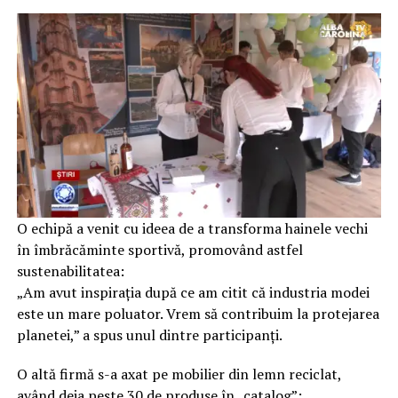
O echipă a venit cu ideea de a transforma hainele vechi
în îmbrăcăminte sportivă, promovând astfel
sustenabilitatea:
„Am avut inspirația după ce am citit că industria modei
este un mare poluator. Vrem să contribuim la protejarea
planetei,” a spus unul dintre participanți.
O altă firmă s-a axat pe mobilier din lemn reciclat,
având deja peste 30 de produse în „catalog”: