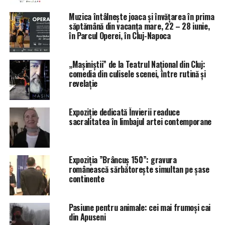
Muzica întâlnește joaca și învățarea în prima
săptămână din vacanța mare, 22 – 28 iunie,
în Parcul Operei, în Cluj-Napoca
„Mașiniștii” de la Teatrul Național din Cluj:
comedia din culisele scenei, între rutină și
revelație
Expoziție dedicată Învierii readuce
sacralitatea în limbajul artei contemporane
Expoziția ”Brâncuș 150”: gravura
românească sărbătorește simultan pe șase
continente
Pasiune pentru animale: cei mai frumoși cai
din Apuseni