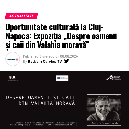
ACTUALITATE
Oportunitate culturală la Cluj-
Napoca: Expoziția „Despre oamenii
și caii din Valahia moravă”
Published
3 ore ago
on
08.08.2026
By
Redactia Carolina TV