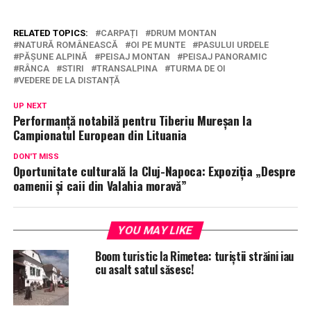
RELATED TOPICS:
CARPAȚI
DRUM MONTAN
NATURĂ ROMÂNEASCĂ
OI PE MUNTE
PASULUI URDELE
PĂȘUNE ALPINĂ
PEISAJ MONTAN
PEISAJ PANORAMIC
RÂNCA
STIRI
TRANSALPINA
TURMA DE OI
VEDERE DE LA DISTANȚĂ
UP NEXT
Performanță notabilă pentru Tiberiu Mureșan la
Campionatul European din Lituania
DON'T MISS
Oportunitate culturală la Cluj-Napoca: Expoziția „Despre
oamenii și caii din Valahia moravă”
YOU MAY LIKE
Boom turistic la Rimetea: turiștii străini iau
cu asalt satul săsesc!