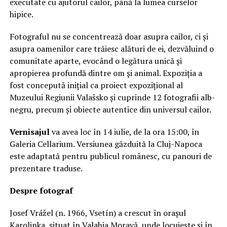
executate cu ajutorul cailor, până la lumea curselor
hipice.
Fotograful nu se concentrează doar asupra cailor, ci și
asupra oamenilor care trăiesc alături de ei, dezvăluind o
comunitate aparte, evocând o legătura unică și
apropierea profundă dintre om și animal. Expoziția a
fost concepută inițial ca proiect expozițional al
Muzeului Regiunii Valašsko și cuprinde 12 fotografii alb-
negru, precum și obiecte autentice din universul cailor.
Vernisajul
va avea loc în 14 iulie, de la ora 15:00, în
Galeria Cellarium. Versiunea găzduită la Cluj-Napoca
este adaptată pentru publicul românesc, cu panouri de
prezentare traduse.
Despre fotograf
Josef Vrážel (n. 1966, Vsetín) a crescut în orașul
Karolinka, situat în Valahia Moravă, unde locuiește și în