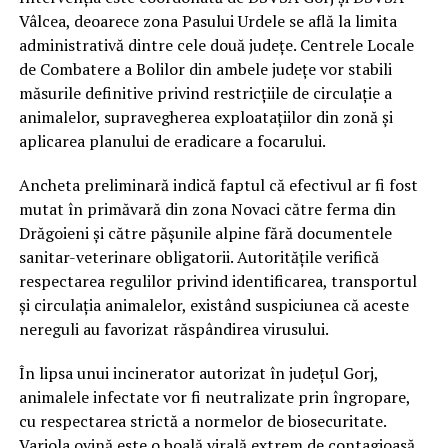
Vâlcea, deoarece zona Pasului Urdele se află la limita
administrativă dintre cele două județe. Centrele Locale
de Combatere a Bolilor din ambele județe vor stabili
măsurile definitive privind restricțiile de circulație a
animalelor, supravegherea exploatațiilor din zonă și
aplicarea planului de eradicare a focarului.
Ancheta preliminară indică faptul că efectivul ar fi fost
mutat în primăvară din zona Novaci către ferma din
Drăgoieni și către pășunile alpine fără documentele
sanitar-veterinare obligatorii. Autoritățile verifică
respectarea regulilor privind identificarea, transportul
și circulația animalelor, existând suspiciunea că aceste
nereguli au favorizat răspândirea virusului.
În lipsa unui incinerator autorizat în județul Gorj,
animalele infectate vor fi neutralizate prin îngropare,
cu respectarea strictă a normelor de biosecuritate.
Variola ovină este o boală virală extrem de contagioasă