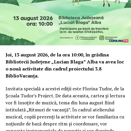
Joi, 13 august 2026, de la ora 10:00, în grădina
Bibliotecii Județene „Lucian Blaga” Alba va avea loc
o nouă activitate din cadrul proiectului 3.8
BiblioVacanța.
Invitata specială a acestei ediții este Florina Tudor, de la
Școala Tudor′s Project. De data aceasta, cartea și lectura
vor fi însoțite de muzică, tema din luna august fiind
intitulată „Ritmuri de vacanță”. În cadrul atelierului
muzical, copiii prezenți la activitate se vor familiariza cu
noțiunile de bază despre ritm și coordonare, vor
cunoaște instrumentele de percuție și vor deprinde