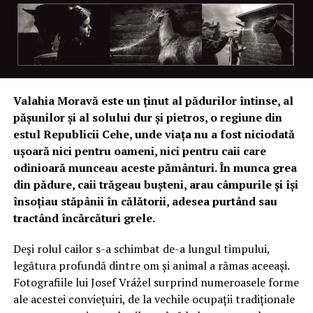
Valahia Moravă este un ținut al pădurilor întinse, al
pășunilor și al solului dur și pietros, o regiune din
estul Republicii Cehe, unde viața nu a fost niciodată
ușoară nici pentru oameni, nici pentru caii care
odinioară munceau aceste pământuri. În munca grea
din pădure, caii trăgeau bușteni, arau câmpurile și își
însoțiau stăpânii în călătorii, adesea purtând sau
tractând încărcături grele.
Deși rolul cailor s-a schimbat de-a lungul timpului,
legătura profundă dintre om și animal a rămas aceeași.
Fotografiile lui Josef Vrážel surprind numeroasele forme
ale acestei conviețuiri, de la vechile ocupații tradiționale