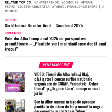
RELATED TOPICS:
ANTREPRENOR
CONCURS
FIRME
STIRI
SUSTENABILITATEA
TÂRGUL FIRMELOR DE EXERCIȚIU
TINERI.
UP NEXT
Sărbătoarea Rozelor Aiud – Ciumbrud 2025
DON'T MISS
Viile din Alba încep anul 2025 cu perspective
promițătoare – „Plantele sunt mai sănătoase decât anul
trecut”
YOU MAY LIKE
VIDEO: Tinerii din Alba Iulia și Blaj,
câștigătorii concursurilor naționale
organizate de CONAF. Proiectele „Cyber
Guard” și „Organic Care” au impresionat
juriul
Șoc în Alba: amenzi uriașe de aproape
jumătate de milion de lei și muncă la negru
descoperită în controale fulger!