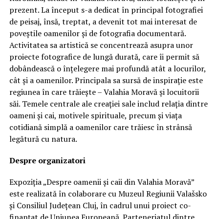
prezent. La început s-a dedicat în principal fotografiei
de peisaj, însă, treptat, a devenit tot mai interesat de
poveștile oamenilor și de fotografia documentară.
Activitatea sa artistică se concentrează asupra unor
proiecte fotografice de lungă durată, care îi permit să
dobândească o înțelegere mai profundă atât a locurilor,
cât și a oamenilor. Principala sa sursă de inspirație este
regiunea în care trăiește – Valahia Moravă și locuitorii
săi. Temele centrale ale creației sale includ relația dintre
oameni și cai, motivele spirituale, precum și viața
cotidiană simplă a oamenilor care trăiesc în strânsă
legătură cu natura.
Despre organizatori
Expoziția „Despre oamenii și caii din Valahia Moravă”
este realizată în colaborare cu Muzeul Regiunii Valašsko
și Consiliul Județean Cluj, în cadrul unui proiect co-
finanțat de Uniunea Europeană. Parteneriatul dintre