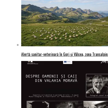
Alertă sanitar-veterinară în Gorj și Vâlcea, zona Transalpina