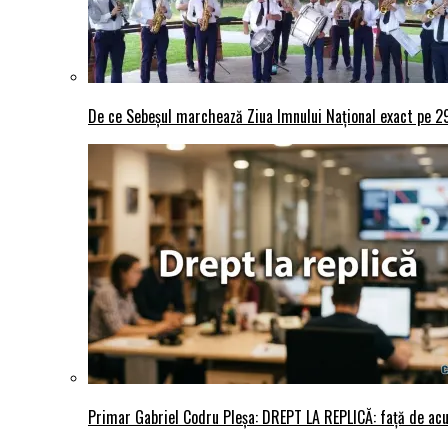
De ce Sebeșul marchează Ziua Imnului Național exact pe 29 
Primar Gabriel Codru Pleșa: DREPT LA REPLICĂ: față de acuza