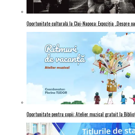
Oportunitate culturală la Cluj-Napoca: Expoziția „Despre oa
Oportunitate pentru copii: Atelier muzical gratuit la Bibli