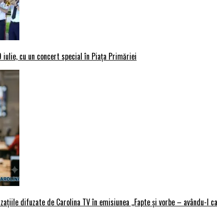
iulie, cu un concert special în Piața Primăriei
țiile difuzate de Carolina TV în emisiunea ,,Fapte și vorbe – avându-l ca 