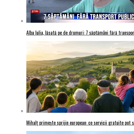
Alba Iulia, lăsată pe de drumuri: 7 săptămâni fără transport
Mihalț primește sprijin european: ce servicii gratuite pot 