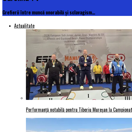
Grefierii între muncă onorabilă și sclavagism…
Actualitate
Performanță notabilă pentru Tiberiu Mureșan la Campionatu