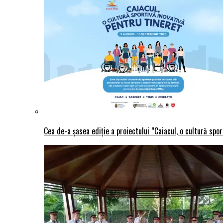
Cea de-a șasea ediție a proiectului ”Caiacul, o cultură spo