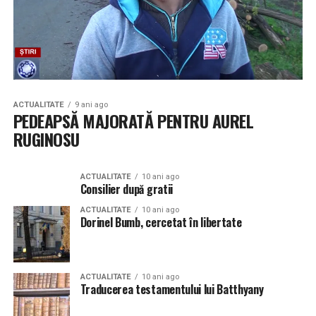
ACTUALITATE
9 ani ago
PEDEAPSĂ MAJORATĂ PENTRU AUREL
RUGINOSU
ACTUALITATE
10 ani ago
Consilier după gratii
ACTUALITATE
10 ani ago
Dorinel Bumb, cercetat în libertate
ACTUALITATE
10 ani ago
Traducerea testamentului lui Batthyany