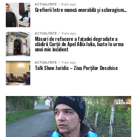
ACTUALITATE
8 ani ago
Grefierii între muncă onorabilă și sclavagism…
ACTUALITATE
9 ani ago
Măsuri de refacere a faţadei degradate a
clădirii Curţii de Apel Alba Iulia, luate în urma
unui mic incident
ACTUALITATE
9 ani ago
Talk Show Juridic – Ziua Porților Deschise