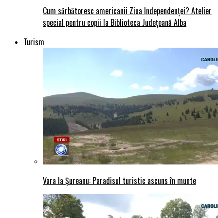
Cum sărbătoresc americanii Ziua Independenței? Atelier
special pentru copii la Biblioteca Județeană Alba
Turism
Vara la Șureanu: Paradisul turistic ascuns în munte