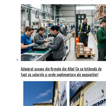
Adevărul ascuns din firmele din Alba! Ce se întâmplă de
fapt cu salariile și orele suplimentare ale angajaților!