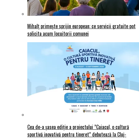
Mihalț primește sprijin european: ce servicii gratuite pot
solicita acum locuitorii comunei
Cea de-a șasea ediție a proiectului ”Caiacul, o cultură
sportivă inovativă pentru tineret” debutează la Cluj-