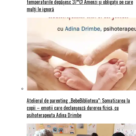
temperaturile depășesc 37°C! Amenzi și obligații pe care
mulți le ignoră
Atelierul de parenting „BebeBiblioteca”: Somatizarea la
copii – emoții care declanșează durerea fizică, cu
psihoterapeuta Adina Drimbe