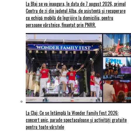
La Blaj se va inaugura, în data de 7 august 2026, primul
Centru de zi din județul Alba, de asistență și recuperare
cu echipă mobilă de îngrijire la domiciliu, pentru
persoane vârstnice, finanțat prin PNRR.
La Cluj: Ce se întâmplă la Wonder Family Fest 2026:
concert unic, parade spectaculoase și activități gratuite
pentru toate vârstele