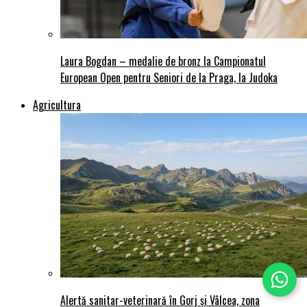
Laura Bogdan – medalie de bronz la Campionatul
European Open pentru Seniori de la Praga, la Judoka
Agricultura
Alertă sanitar-veterinară în Gorj și Vâlcea, zona