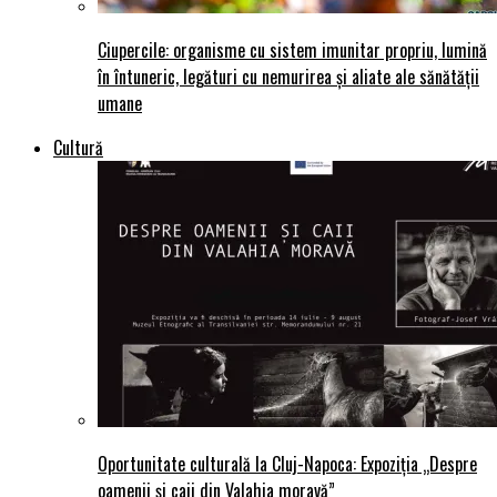
Ciupercile: organisme cu sistem imunitar propriu, lumină
în întuneric, legături cu nemurirea și aliate ale sănătății
umane
Cultură
Oportunitate culturală la Cluj-Napoca: Expoziția „Despre
oamenii și caii din Valahia moravă”