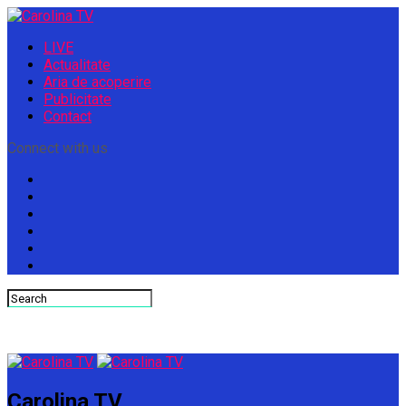
LIVE
Actualitate
Aria de acoperire
Publicitate
Contact
Connect with us
Carolina TV