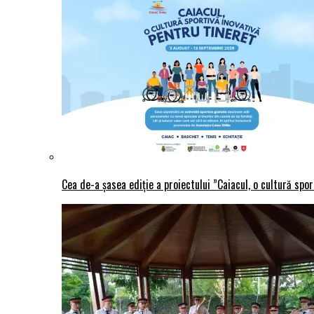
Cea de-a șasea ediție a proiectului ”Caiacul, o cultură spo