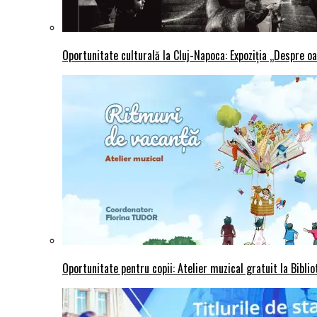
Oportunitate culturală la Cluj-Napoca: Expoziția „Despre oa
Oportunitate pentru copii: Atelier muzical gratuit la Bibli