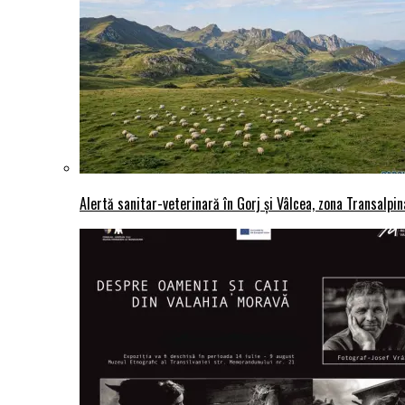
Alertă sanitar-veterinară în Gorj și Vâlcea, zona Transalpina