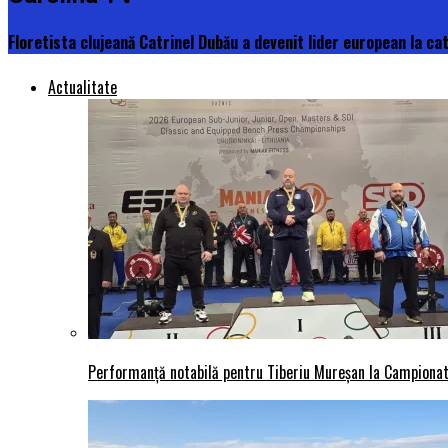
Floretista clujeană Catrinel Dubău a devenit lider european la ca
Actualitate
Performanță notabilă pentru Tiberiu Mureșan la Campionatu