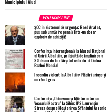
Municipiului Aiud
YOU MAY LIKE
ȘOC în sistemul de urgență: Raed Arafat,
pus sub urmărire penală într-un dosar
exploziv de achiziții!
Conferința internațională la Muzeul Național
al Unirii Alba Iulia, prilejuită de împlinirea a
80 de ani de la sfârșitul celui de-al Doilea
Război Mondial
Incendiu violent la Alba Iulia: Flăcări uriașe și
un rănit grav
Conferința „Duhovnici și Mărturisitori ai
Veacului Nostru” la Sibiu: ÎPS Laurențiu
Streza despre Moștenirea Sfântului Arsenie