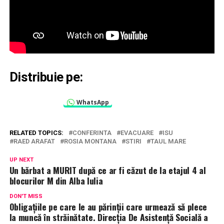
Distribuie pe:
WhatsApp
RELATED TOPICS:
CONFERINTA
EVACUARE
ISU
RAED ARAFAT
ROSIA MONTANA
STIRI
TAUL MARE
UP NEXT
Un bărbat a MURIT după ce ar fi căzut de la etajul 4 al
blocurilor M din Alba Iulia
DON'T MISS
Obligațiile pe care le au părinții care urmează să plece
la muncă în străinătate. Direcția De Asistență Socială a