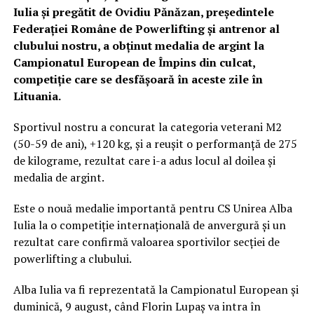
Iulia și pregătit de Ovidiu Pănăzan, președintele
Federației Române de Powerlifting și antrenor al
clubului nostru, a obținut medalia de argint la
Campionatul European de Împins din culcat,
competiție care se desfășoară în aceste zile în
Lituania.
Sportivul nostru a concurat la categoria veterani M2
(50-59 de ani), +120 kg, și a reușit o performanță de 275
de kilograme, rezultat care i-a adus locul al doilea și
medalia de argint.
Este o nouă medalie importantă pentru CS Unirea Alba
Iulia la o competiție internațională de anvergură și un
rezultat care confirmă valoarea sportivilor secției de
powerlifting a clubului.
Alba Iulia va fi reprezentată la Campionatul European și
duminică, 9 august, când Florin Lupaș va intra în