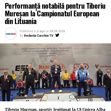
Performanță notabilă pentru Tiberiu
Mureșan la Campionatul European
din Lituania
Published
o zi ago
on
08.08.2026
By
Redactia Carolina TV
Tiberiu Mureșan, sportiv legitimat la CS Unirea Alba