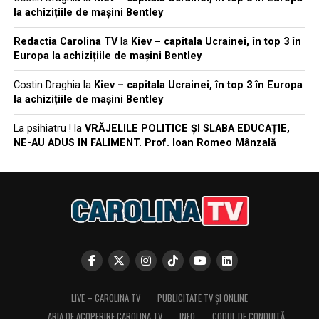
la achizițiile de mașini Bentley
Redactia Carolina TV
la
Kiev – capitala Ucrainei, în top 3 în
Europa la achizițiile de mașini Bentley
Costin Draghia
la
Kiev – capitala Ucrainei, în top 3 în Europa
la achizițiile de mașini Bentley
La psihiatru !
la
VRĂJELILE POLITICE ȘI SLABA EDUCAȚIE,
NE-AU ADUS IN FALIMENT. Prof. Ioan Romeo Mânzală
LIVE – CAROLINA TV
PUBLICITATE TV ȘI ONLINE
ARIA DE ACOPERIRE CAROLINA TV
INFO
CODUL DE CONDUITĂ