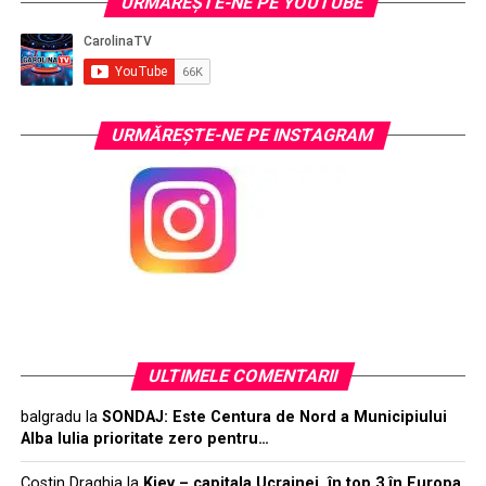
URMĂREŞTE-NE PE YOUTUBE
URMĂREŞTE-NE PE INSTAGRAM
ULTIMELE COMENTARII
balgradu
la
SONDAJ: Este Centura de Nord a Municipiului
Alba Iulia prioritate zero pentru…
Costin Draghia
la
Kiev – capitala Ucrainei, în top 3 în Europa