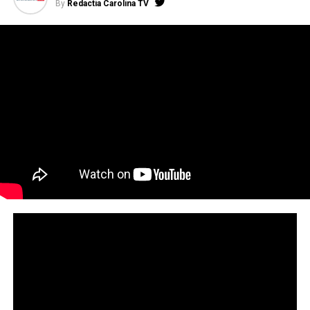
By
Redactia Carolina TV
Există pericolul ca barajul să
cedeze, astfel că trebuie să se
evacueze zona