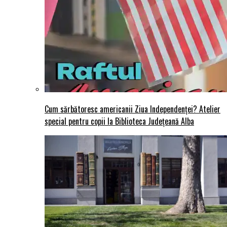
Cum sărbătoresc americanii Ziua Independenței? Atelier
special pentru copii la Biblioteca Județeană Alba