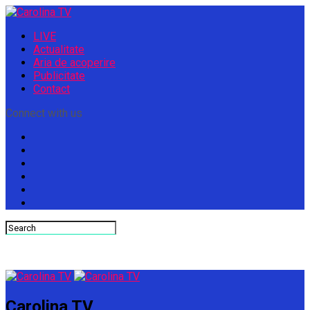
LIVE
Actualitate
Aria de acoperire
Publicitate
Contact
Connect with us
Carolina TV