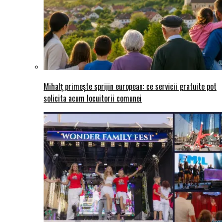
Mihalț primește sprijin european: ce servicii gratuite pot
solicita acum locuitorii comunei