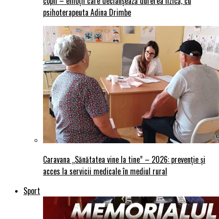
copii – emoții care declanșează durerea fizică, cu
psihoterapeuta Adina Drimbe
Caravana „Sănătatea vine la tine” – 2026: prevenție și
acces la servicii medicale în mediul rural
Sport