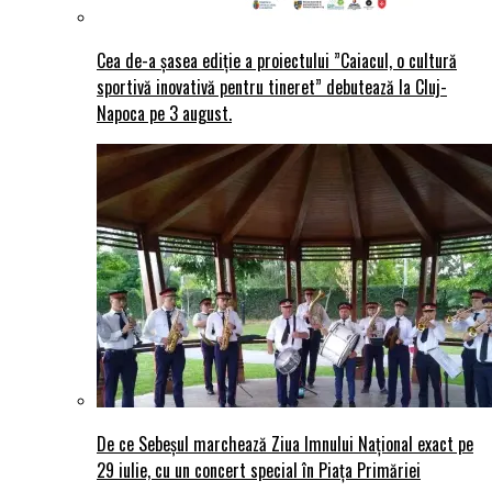
Cea de-a șasea ediție a proiectului ”Caiacul, o cultură
sportivă inovativă pentru tineret” debutează la Cluj-
Napoca pe 3 august.
De ce Sebeșul marchează Ziua Imnului Național exact pe
29 iulie, cu un concert special în Piața Primăriei