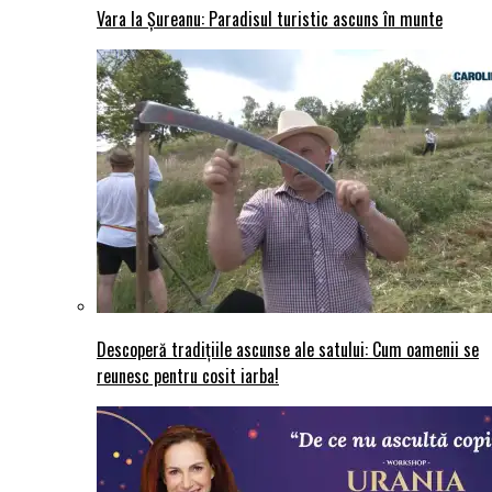
Vara la Șureanu: Paradisul turistic ascuns în munte
Descoperă tradițiile ascunse ale satului: Cum oamenii se
reunesc pentru cosit iarba!