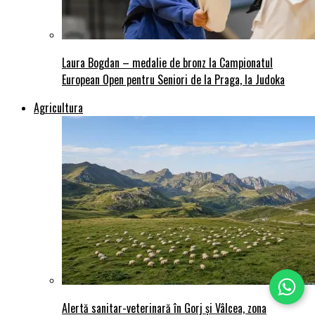
Laura Bogdan – medalie de bronz la Campionatul
European Open pentru Seniori de la Praga, la Judoka
Agricultura
Alertă sanitar-veterinară în Gorj și Vâlcea, zona