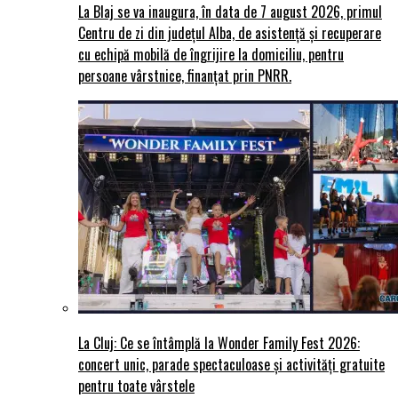
La Blaj se va inaugura, în data de 7 august 2026, primul
Centru de zi din județul Alba, de asistență și recuperare
cu echipă mobilă de îngrijire la domiciliu, pentru
persoane vârstnice, finanțat prin PNRR.
La Cluj: Ce se întâmplă la Wonder Family Fest 2026:
concert unic, parade spectaculoase și activități gratuite
pentru toate vârstele