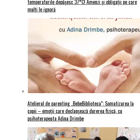
temperaturile depășesc 37°C! Amenzi și obligații pe care
mulți le ignoră
Atelierul de parenting „BebeBiblioteca”: Somatizarea la
copii – emoții care declanșează durerea fizică, cu
psihoterapeuta Adina Drimbe