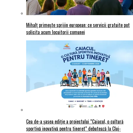
Mihalț primește sprijin european: ce servicii gratuite pot
solicita acum locuitorii comunei
Cea de-a șasea ediție a proiectului ”Caiacul, o cultură
sportivă inovativă pentru tineret” debutează la Cluj-