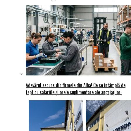
Adevărul ascuns din firmele din Alba! Ce se întâmplă de
fapt cu salariile și orele suplimentare ale angajaților!