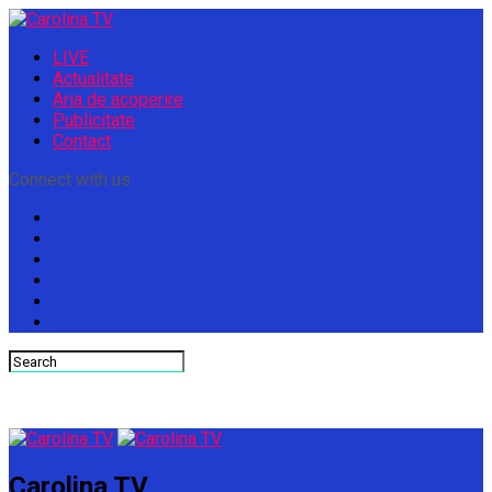
LIVE
Actualitate
Aria de acoperire
Publicitate
Contact
Connect with us
Carolina TV