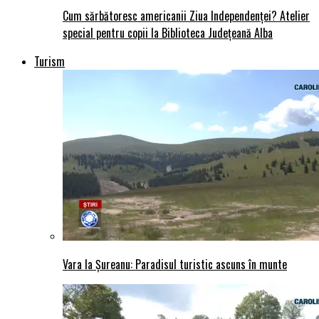
Cum sărbătoresc americanii Ziua Independenței? Atelier
special pentru copii la Biblioteca Județeană Alba
Turism
Vara la Șureanu: Paradisul turistic ascuns în munte