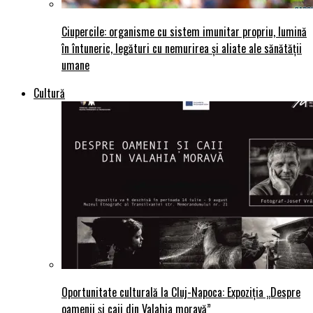
Ciupercile: organisme cu sistem imunitar propriu, lumină
în întuneric, legături cu nemurirea și aliate ale sănătății
umane
Cultură
Oportunitate culturală la Cluj-Napoca: Expoziția „Despre
oamenii și caii din Valahia moravă”