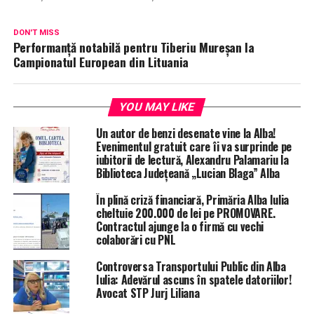
DON'T MISS
Performanță notabilă pentru Tiberiu Mureșan la
Campionatul European din Lituania
YOU MAY LIKE
Un autor de benzi desenate vine la Alba!
Evenimentul gratuit care îi va surprinde pe
iubitorii de lectură, Alexandru Palamariu la
Biblioteca Județeană „Lucian Blaga” Alba
În plină criză financiară, Primăria Alba Iulia
cheltuie 200.000 de lei pe PROMOVARE.
Contractul ajunge la o firmă cu vechi
colaborări cu PNL
Controversa Transportului Public din Alba
Iulia: Adevărul ascuns în spatele datoriilor!
Avocat STP Jurj Liliana