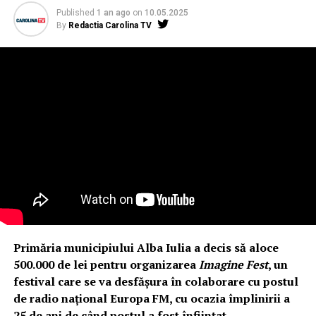
Published
1 an ago
on
10.05.2025
By
Redactia Carolina TV
Primăria municipiului Alba Iulia a decis să aloce
500.000 de lei pentru organizarea
Imagine Fest
, un
festival care se va desfășura în colaborare cu postul
de radio național Europa FM, cu ocazia împlinirii a
25 de ani de când postul a fost înființat.