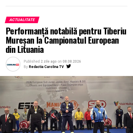
ACTUALITATE
Performanță notabilă pentru Tiberiu
Mureșan la Campionatul European
din Lituania
Published
2 zile ago
on
08.08.2026
By
Redactia Carolina TV