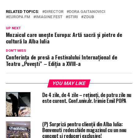
RELATED TOPICS:
DIRECTOR
DORA GAITANOVICI
EUROPA FM
IMAGINE FEST
STIRI
ZDUB
UP NEXT
Mozaicul care unește Europa: Artă sacră și pietre de
cultură la Alba Iulia
DON'T MISS
Conferința de presă a Festivalului Internațional de
Teatru „Povești” – Ediția a XVIII-a
YOU MAY LIKE
De 4 zile, de 4 zile – rețineți, de patru zile nu
este curent. Conf.univ.dr. Irimie Emil POPA
(P) Surpriză pentru clienții din Alba Iulia:
Benvenuti redeschide magazinul cu un nou
concept și reduceri exclusive!