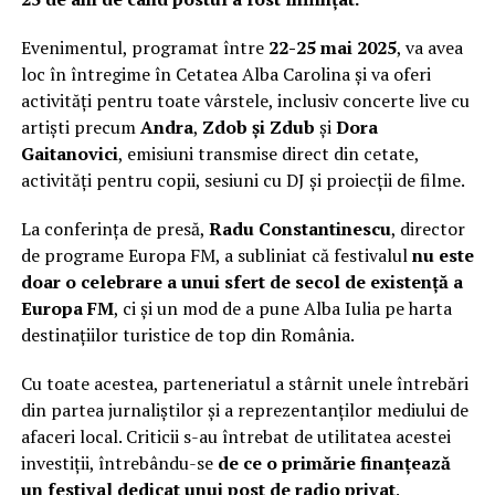
Evenimentul, programat între
22-25 mai 2025
, va avea
loc în întregime în Cetatea Alba Carolina și va oferi
activități pentru toate vârstele, inclusiv concerte live cu
artiști precum
Andra
,
Zdob și Zdub
și
Dora
Gaitanovici
, emisiuni transmise direct din cetate,
activități pentru copii, sesiuni cu DJ și proiecții de filme.
La conferința de presă,
Radu Constantinescu
, director
de programe Europa FM, a subliniat că festivalul
nu este
doar o celebrare a unui sfert de secol de existență a
Europa FM
, ci și un mod de a pune Alba Iulia pe harta
destinațiilor turistice de top din România.
Cu toate acestea, parteneriatul a stârnit unele întrebări
din partea jurnaliștilor și a reprezentanților mediului de
afaceri local. Criticii s-au întrebat de utilitatea acestei
investiții, întrebându-se
de ce o primărie finanțează
un festival dedicat unui post de radio privat
.