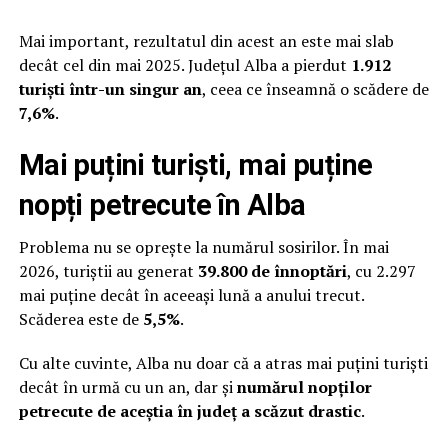
Mai important, rezultatul din acest an este mai slab
decât cel din mai 2025. Județul Alba a pierdut
1.912
turiști într-un singur an
, ceea ce înseamnă o scădere de
7,6%
.
Mai puțini turiști, mai puține
nopți petrecute în Alba
Problema nu se oprește la numărul sosirilor. În mai
2026, turiștii au generat
39.800 de înnoptări
, cu 2.297
mai puține decât în aceeași lună a anului trecut.
Scăderea este de
5,5%
.
Cu alte cuvinte, Alba nu doar că a atras mai puțini turiști
decât în urmă cu un an, dar și
numărul nopților
petrecute de aceștia în județ a scăzut
drastic
.