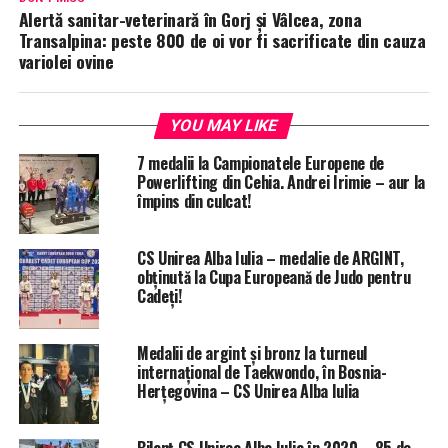
Alertă sanitar-veterinară în Gorj și Vâlcea, zona
Transalpina: peste 800 de oi vor fi sacrificate din cauza
variolei ovine
YOU MAY LIKE
7 medalii la Campionatele Europene de
Powerlifting din Cehia. Andrei Irimie – aur la
împins din culcat!
CS Unirea Alba Iulia – medalie de ARGINT,
obținută la Cupa Europeană de Judo pentru
Cadeți!
Medalii de argint și bronz la turneul
internațional de Taekwondo, în Bosnia-
Herțegovina – CS Unirea Alba Iulia
Bilanț CS Unirea Alba Iulia în 2020 – 85 de