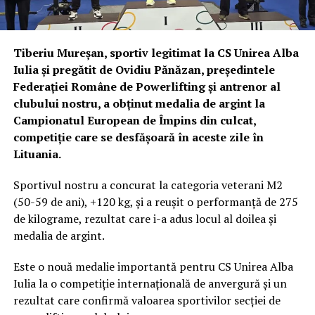
Tiberiu Mureșan, sportiv legitimat la CS Unirea Alba
Iulia și pregătit de Ovidiu Pănăzan, președintele
Federației Române de Powerlifting și antrenor al
clubului nostru, a obținut medalia de argint la
Campionatul European de Împins din culcat,
competiție care se desfășoară în aceste zile în
Lituania.
Sportivul nostru a concurat la categoria veterani M2
(50-59 de ani), +120 kg, și a reușit o performanță de 275
de kilograme, rezultat care i-a adus locul al doilea și
medalia de argint.
Este o nouă medalie importantă pentru CS Unirea Alba
Iulia la o competiție internațională de anvergură și un
rezultat care confirmă valoarea sportivilor secției de