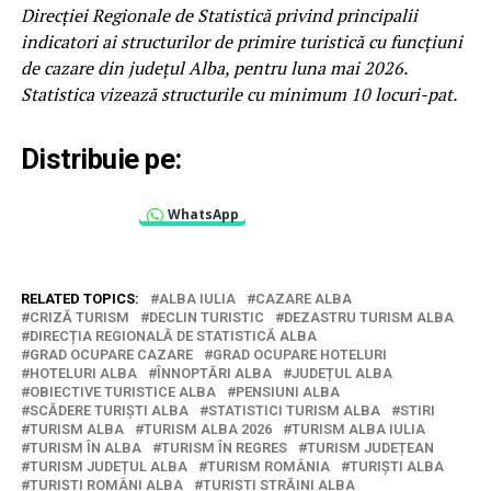
Direcției Regionale de Statistică privind principalii
indicatori ai structurilor de primire turistică cu funcțiuni
de cazare din județul Alba, pentru luna mai 2026.
Statistica vizează structurile cu minimum 10 locuri-pat.
Distribuie pe:
WhatsApp
RELATED TOPICS:
ALBA IULIA
CAZARE ALBA
CRIZĂ TURISM
DECLIN TURISTIC
DEZASTRU TURISM ALBA
DIRECȚIA REGIONALĂ DE STATISTICĂ ALBA
GRAD OCUPARE CAZARE
GRAD OCUPARE HOTELURI
HOTELURI ALBA
ÎNNOPTĂRI ALBA
JUDEȚUL ALBA
OBIECTIVE TURISTICE ALBA
PENSIUNI ALBA
SCĂDERE TURIȘTI ALBA
STATISTICI TURISM ALBA
STIRI
TURISM ALBA
TURISM ALBA 2026
TURISM ALBA IULIA
TURISM ÎN ALBA
TURISM ÎN REGRES
TURISM JUDEȚEAN
TURISM JUDEȚUL ALBA
TURISM ROMÂNIA
TURIȘTI ALBA
TURIȘTI ROMÂNI ALBA
TURIȘTI STRĂINI ALBA