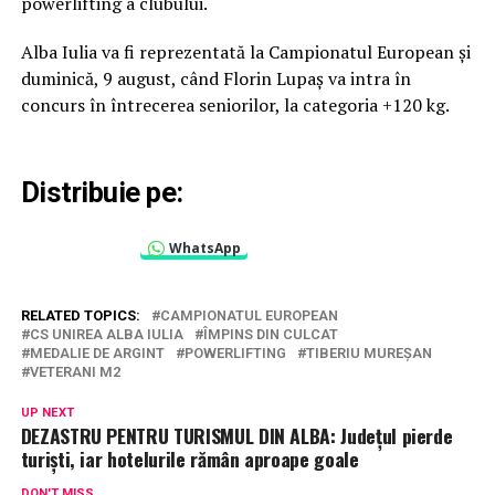
powerlifting a clubului.
Alba Iulia va fi reprezentată la Campionatul European și
duminică, 9 august, când Florin Lupaș va intra în
concurs în întrecerea seniorilor, la categoria +120 kg.
Distribuie pe:
WhatsApp
RELATED TOPICS:
CAMPIONATUL EUROPEAN
CS UNIREA ALBA IULIA
ÎMPINS DIN CULCAT
MEDALIE DE ARGINT
POWERLIFTING
TIBERIU MUREȘAN
VETERANI M2
UP NEXT
DEZASTRU PENTRU TURISMUL DIN ALBA: Județul pierde
turiști, iar hotelurile rămân aproape goale
DON'T MISS