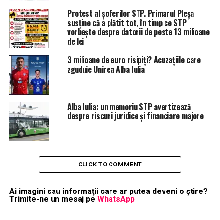
Protest al șoferilor STP. Primarul Pleșa
susține că a plătit tot, în timp ce STP
vorbește despre datorii de peste 13 milioane
de lei
3 milioane de euro risipiți? Acuzațiile care
zguduie Unirea Alba Iulia
Alba Iulia: un memoriu STP avertizează
despre riscuri juridice şi financiare majore
CLICK TO COMMENT
Ai imagini sau informaţii care ar putea deveni o ştire?
Trimite-ne un mesaj pe
WhatsApp