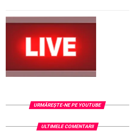
URMĂREŞTE-NE PE YOUTUBE
ULTIMELE COMENTARII