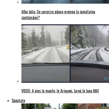
Alba Iulia: Ce surprize aduce vremea la jumătatea
săptămânii?
VIDEO: A nins la munte, în Arieșeni. Iarnă în luna MAI
Sănătate