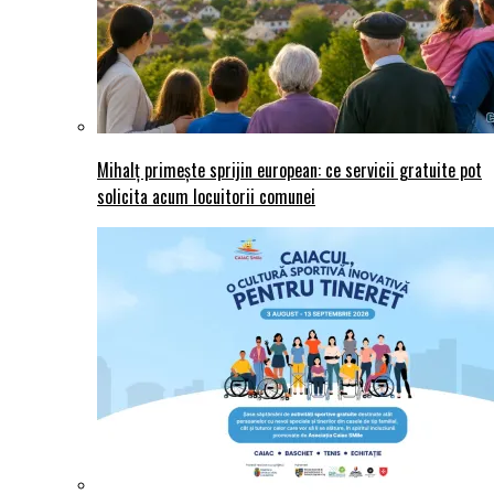
Mihalț primește sprijin european: ce servicii gratuite pot
solicita acum locuitorii comunei