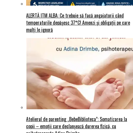
ALERTĂ ITM ALBA: Ce trebuie să facă angajatorii când
temperaturile depășesc 37°C! Amenzi și obligații pe care
mulți le ignoră
Atelierul de parenting „BebeBiblioteca”: Somatizarea la
copii – emoții care declanșează durerea fizică, cu