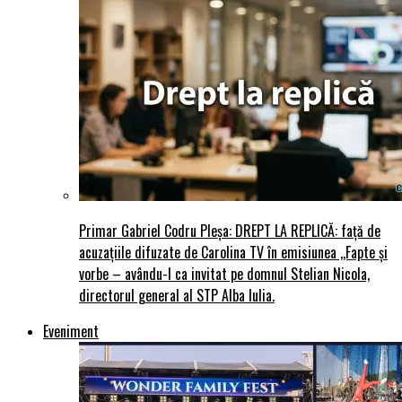
Primar Gabriel Codru Pleșa: DREPT LA REPLICĂ: față de
acuzațiile difuzate de Carolina TV în emisiunea ,,Fapte și
vorbe – avându-l ca invitat pe domnul Stelian Nicola,
directorul general al STP Alba Iulia.
Eveniment