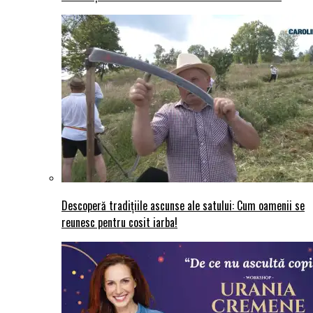
Descoperă tradițiile ascunse ale satului: Cum oamenii se
reunesc pentru cosit iarba!