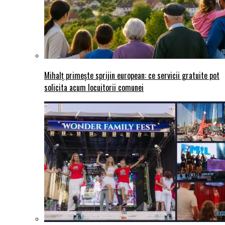
Mihalț primește sprijin european: ce servicii gratuite pot
solicita acum locuitorii comunei