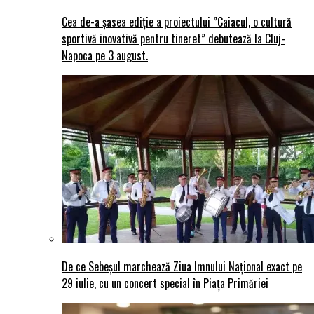
Cea de-a șasea ediție a proiectului ”Caiacul, o cultură
sportivă inovativă pentru tineret” debutează la Cluj-
Napoca pe 3 august.
De ce Sebeșul marchează Ziua Imnului Național exact pe
29 iulie, cu un concert special în Piața Primăriei