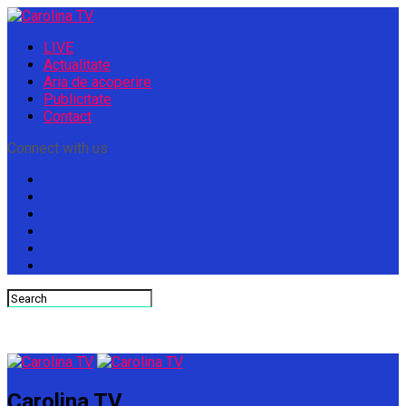
LIVE
Actualitate
Aria de acoperire
Publicitate
Contact
Connect with us
Carolina TV