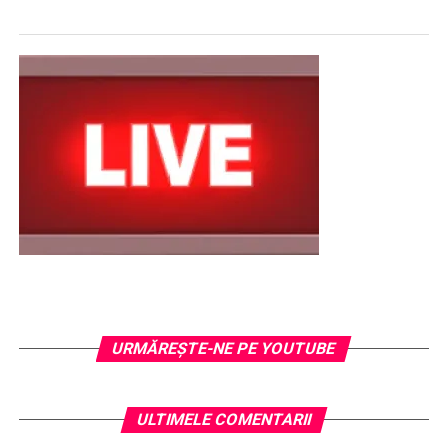
URMĂREŞTE-NE PE YOUTUBE
ULTIMELE COMENTARII