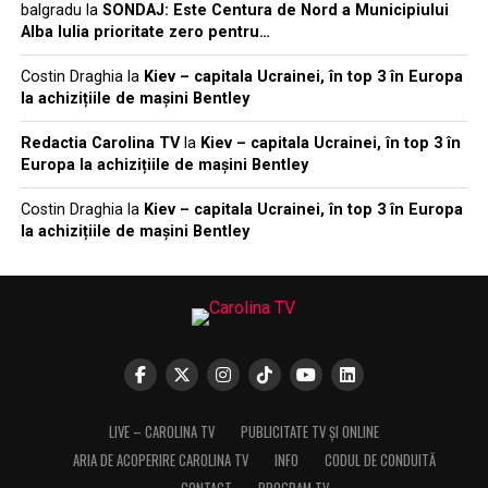
balgradu
la
SONDAJ: Este Centura de Nord a Municipiului
Alba Iulia prioritate zero pentru…
Costin Draghia
la
Kiev – capitala Ucrainei, în top 3 în Europa
la achizițiile de mașini Bentley
Redactia Carolina TV
la
Kiev – capitala Ucrainei, în top 3 în
Europa la achizițiile de mașini Bentley
Costin Draghia
la
Kiev – capitala Ucrainei, în top 3 în Europa
la achizițiile de mașini Bentley
LIVE – CAROLINA TV
PUBLICITATE TV ȘI ONLINE
ARIA DE ACOPERIRE CAROLINA TV
INFO
CODUL DE CONDUITĂ