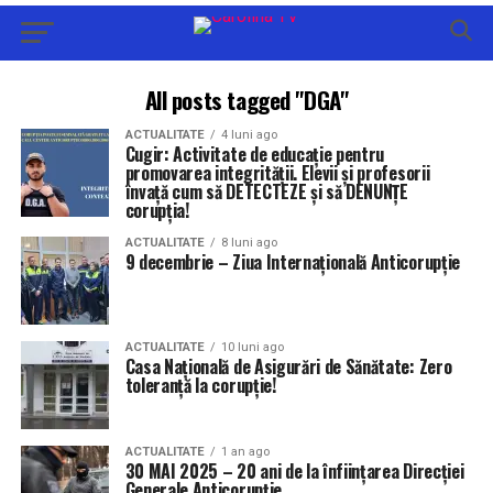
All posts tagged "DGA"
ACTUALITATE
4 luni ago
Cugir: Activitate de educație pentru
promovarea integrității. Elevii și profesorii
învață cum să DETECTEZE și să DENUNȚE
corupția!
ACTUALITATE
8 luni ago
9 decembrie – Ziua Internațională Anticorupție
ACTUALITATE
10 luni ago
Casa Națională de Asigurări de Sănătate: Zero
toleranţă la corupţie!
ACTUALITATE
1 an ago
30 MAI 2025 – 20 ani de la înființarea Direcţiei
Generale Anticorupţie