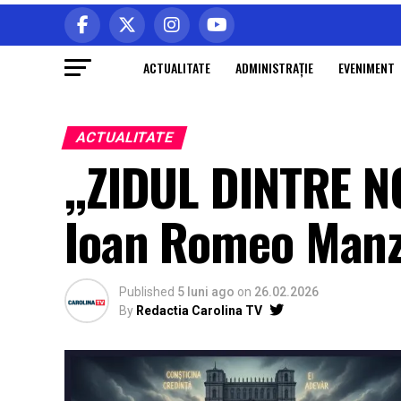
ACTUALITATE
ADMINISTRAŢIE
EVENIMENT
ACTUALITATE
,,ZIDUL DINTRE NOI
Ioan Romeo Manz
Published
5 luni ago
on
26.02.2026
By
Redactia Carolina TV