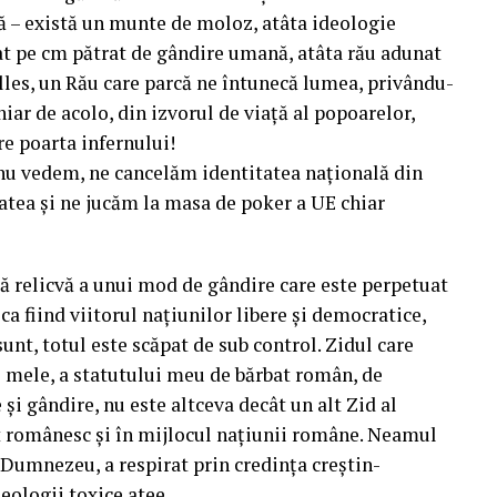
că – există un munte de moloz, atâta ideologie
at pe cm pătrat de gândire umană, atâta rău adunat
xelles, un Rău care parcă ne întunecă lumea, privându-
hiar de acolo, din izvorul de viață al popoarelor,
re poarta infernului!
nu vedem, ne cancelăm identitatea națională din
tatea și ne jucăm la masa de poker a UE chiar
că relicvă a unui mod de gândire care este perpetuat
a fiind viitorul națiunilor libere și democratice,
unt, totul este scăpat de sub control. Zidul care
i mele, a statutului meu de bărbat român, de
și gândire, nu este altceva decât un alt Zid al
t românesc și în mijlocul națiunii române. Neamul
Dumnezeu, a respirat prin credința creștin-
deologii toxice atee.