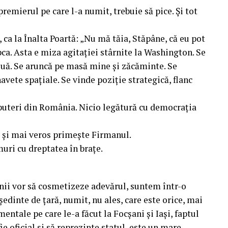
premierul pe care l-a numit, trebuie să pice. Și tot
, ca la Înalta Poartă: „Nu mă tăia, Stăpâne, că eu pot
pca. Asta e miza agitației stârnite la Washington. Se
ouă. Se aruncă pe masă mine și zăcăminte. Se
avete spațiale. Se vinde poziție strategică, flanc
puteri din România. Nicio legătură cu democrația
 și mai veros primește Firmanul.
muri cu dreptatea în brațe.
nii vor să cosmetizeze adevărul, suntem într-o
dinte de țară, numit, nu ales, care este orice, mai
tale pe care le-a făcut la Focșani și Iași, faptul
fie oficial și să reprezinte statul, este un mare