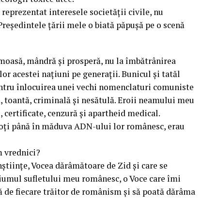
 reprezentat interesele societății civile, nu
 Președintele țării mele o biată păpușă pe o scenă
umoasă, mândră și prosperă, nu la îmbătrânirea
or acestei națiuni pe generații. Bunicul și tatăl
entru înlocuirea unei vechi nomenclaturi comuniste
, toantă, criminală și nesătulă. Eroii neamului meu
, certificate, cenzură și apartheid medical.
ioți până în măduva ADN-ului lor românesc, erau
em vrednici?
științe, Vocea dărâmătoare de Zid și care se
uciumul sufletului meu românesc, o Voce care îmi
tă de fiecare trăitor de românism și să poată dărâma