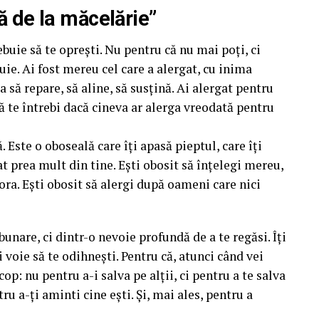
că de la măcelărie”
ebuie să te oprești. Nu pentru că nu mai poți, ci
buie. Ai fost mereu cel care a alergat, cu inima
a să repare, să aline, să susțină. Ai alergat pentru
 să te întrebi dacă cineva ar alerga vreodată pentru
. Este o oboseală care îți apasă pieptul, care îți
at prea mult din tine. Ești obosit să înțelegi mereu,
ltora. Ești obosit să alergi după oameni care nici
bunare, ci dintr-o nevoie profundă de a te regăsi. Îți
dai voie să te odihnești. Pentru că, atunci când vei
cop: nu pentru a-i salva pe alții, ci pentru a te salva
u a-ți aminti cine ești. Și, mai ales, pentru a