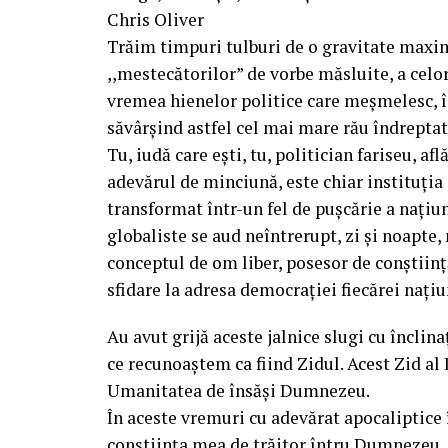
Chris Oliver
Trăim timpuri tulburi de o gravitate maxi
,,mestecătorilor” de vorbe măsluite, a celor
vremea hienelor politice care meșmelesc, î
săvârșind astfel cel mai mare rău îndrepta
Tu, iudă care ești, tu, politician fariseu, af
adevărul de minciună, este chiar instituția 
transformat într-un fel de pușcărie a nați
globaliste se aud neîntrerupt, zi și noapte
conceptul de om liber, posesor de conștiin
sfidare la adresa democrației fiecărei naț
Au avut grijă aceste jalnice slugi cu înclin
ce recunoaștem ca fiind Zidul. Acest Zid al 
Umanitatea de însăși Dumnezeu.
În aceste vremuri cu adevărat apocaliptice 
conștiința mea de trăitor întru Dumnezeu, 