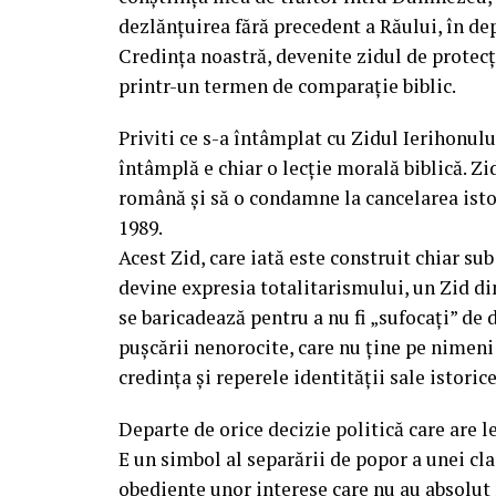
dezlănțuirea fără precedent a Răului, în dep
Credința noastră, devenite zidul de protecț
printr-un termen de comparație biblic.
Priviti ce s-a întâmplat cu Zidul Ierihonului,
întâmplă e chiar o lecție morală biblică. Zid
română și să o condamne la cancelarea isto
1989.
Acest Zid, care iată este construit chiar sub
devine expresia totalitarismului, un Zid dint
se baricadează pentru a nu fi „sufocați” de
pușcării nenorocite, care nu ține pe nimeni 
credința și reperele identității sale istorice
Departe de orice decizie politică care are 
E un simbol al separării de popor a unei cla
obediente unor interese care nu au absolut