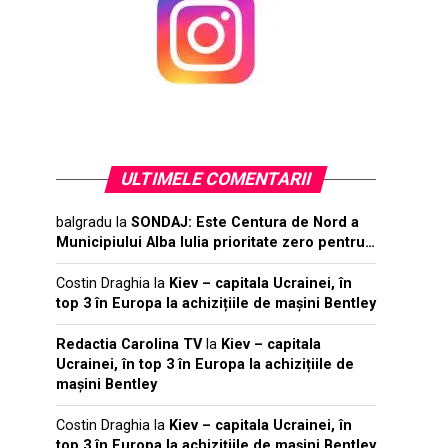
ULTIMELE COMENTARII
balgradu
la
SONDAJ: Este Centura de Nord a
Municipiului Alba Iulia prioritate zero pentru…
Costin Draghia
la
Kiev – capitala Ucrainei, în
top 3 în Europa la achizițiile de mașini Bentley
Redactia Carolina TV
la
Kiev – capitala
Ucrainei, în top 3 în Europa la achizițiile de
mașini Bentley
Costin Draghia
la
Kiev – capitala Ucrainei, în
top 3 în Europa la achizițiile de mașini Bentley