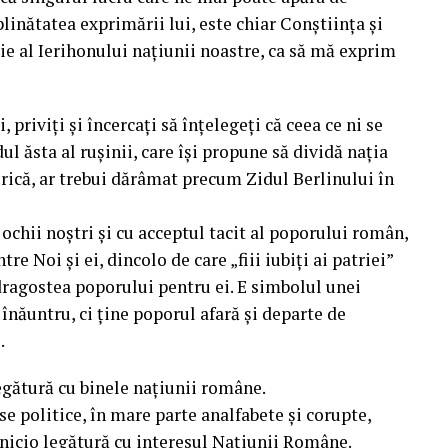
linătatea exprimării lui, este chiar Conștiința și
ie al Ierihonului națiunii noastre, ca să mă exprim
 priviți și încercați să înțelegeți că ceea ce ni se
ul ăsta al rușinii, care își propune să dividă nația
rică, ar trebui dărâmat precum Zidul Berlinului în
 ochii noștri și cu acceptul tacit al poporului român,
re Noi și ei, dincolo de care „fiii iubiți ai patriei”
 dragostea poporului pentru ei. E simbolul unei
înăuntru, ci ține poporul afară și departe de
.
legătură cu binele națiunii române.
se politice, în mare parte analfabete și corupte,
 nicio legătură cu interesul Națiunii Române.