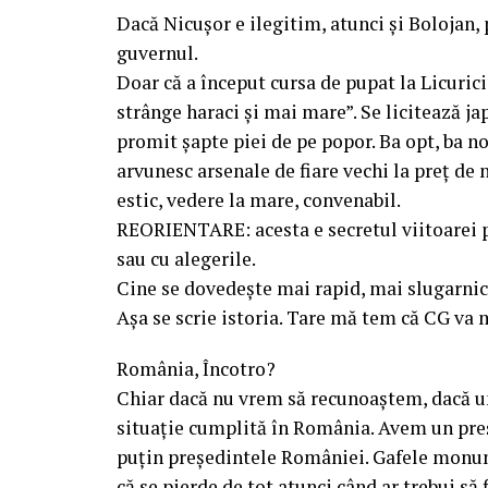
Dacă Nicușor e ilegitim, atunci și Bolojan, 
guvernul.
Doar că a început cursa de pupat la Licurici
strânge haraci și mai mare”. Se licitează ja
promit șapte piei de pe popor. Ba opt, ba n
arvunesc arsenale de fiare vechi la preț de n
estic, vedere la mare, convenabil.
REORIENTARE: acesta e secretul viitoarei 
sau cu alegerile.
Cine se dovedește mai rapid, mai slugarnic
Așa se scrie istoria. Tare mă tem că CG va 
România, Încotro?
Chiar dacă nu vrem să recunoaștem, dacă u
situație cumplită în România. Avem un preșe
puțin președintele României. Gafele monumen
că se pierde de tot atunci când ar trebui să 