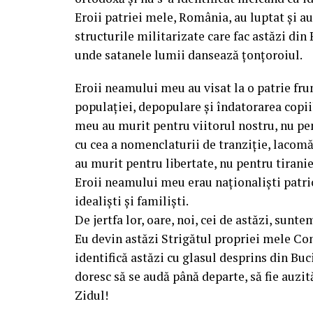
Eroii patriei mele, România, au luptat și au
structurile militarizate care fac astăzi din
unde satanele lumii dansează țonțoroiul.
Eroii neamului meu au visat la o patrie fr
populației, depopulare și îndatorarea copiil
meu au murit pentru viitorul nostru, nu p
cu cea a nomenclaturii de tranziție, lacomă
au murit pentru libertate, nu pentru tiranie
Eroii neamului meu erau naționaliști patr
idealiști și familiști.
De jertfa lor, oare, noi, cei de astăzi, sunt
Eu devin astăzi Strigătul propriei mele Con
identifică astăzi cu glasul desprins din B
doresc să se audă până departe, să fie auzi
Zidul!