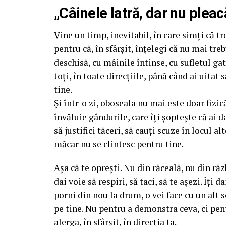
„Câinele latră, dar nu plea
Vine un timp, inevitabil, în care simți că tr
pentru că, în sfârșit, înțelegi că nu mai tre
deschisă, cu mâinile întinse, cu sufletul gat
toți, în toate direcțiile, până când ai uitat
tine.
Și într-o zi, oboseala nu mai este doar fizică
învăluie gândurile, care îți șoptește că ai d
să justifici tăceri, să cauți scuze în locul a
măcar nu se clintesc pentru tine.
Așa că te oprești. Nu din răceală, nu din răz
dai voie să respiri, să taci, să te așezi. Îți 
porni din nou la drum, o vei face cu un alt s
pe tine. Nu pentru a demonstra ceva, ci pentr
alerga, în sfârșit, în direcția ta.