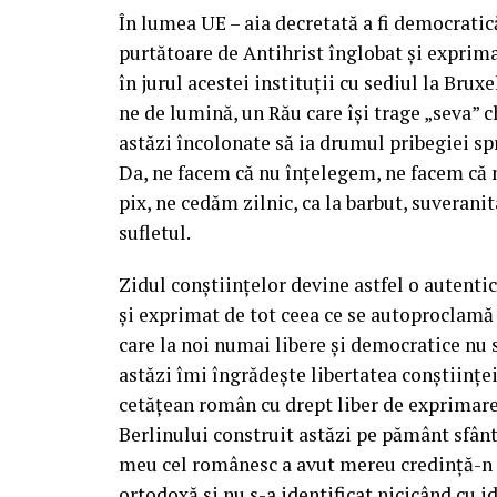
În lumea UE – aia decretată a fi democrati
purtătoare de Antihrist înglobat și exprim
în jurul acestei instituții cu sediul la Bru
ne de lumină, un Rău care își trage „seva” c
astăzi încolonate să ia drumul pribegiei sp
Da, ne facem că nu înțelegem, ne facem că 
pix, ne cedăm zilnic, ca la barbut, suverani
sufletul.
Zidul conștiințelor devine astfel o autenti
și exprimat de tot ceea ce se autoproclamă c
care la noi numai libere și democratice nu s
astăzi îmi îngrădește libertatea conștiințe
cetățean român cu drept liber de exprimare 
Berlinului construit astăzi pe pământ sfân
meu cel românesc a avut mereu credință-n 
ortodoxă și nu s-a identificat nicicând cu i