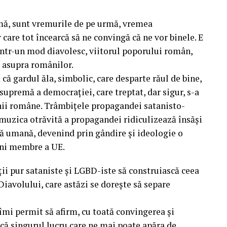
mă, sunt vremurile de pe urmă, vremea
 care tot încearcă să ne convingă că ne vor binele. E
ntr-un mod diavolesc, viitorul poporului român,
t asupra românilor.
lă că gardul ăla, simbolic, care desparte răul de bine,
supremă a democrației, care treptat, dar sigur, s-a
unii române. Trâmbițele propagandei satanisto-
, muzica otrăvită a propagandei ridiculizează însăși
ță umană, devenind prin gândire și ideologie o
iuni membre a UE.
ații pur sataniste și LGBD-iste să construiască ceea
Diavolului, care astăzi se dorește să separe
îmi permit să afirm, cu toată convingerea și
că singurul lucru care ne mai poate apăra de