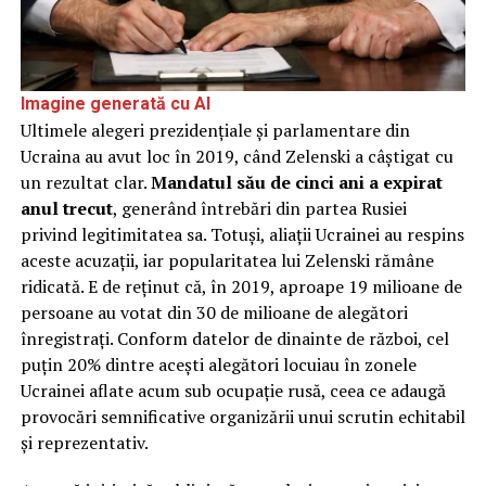
Imagine generată cu AI
Ultimele alegeri prezidențiale și parlamentare din
Ucraina au avut loc în 2019, când Zelenski a câștigat cu
un rezultat clar.
Mandatul său de cinci ani a expirat
anul trecut
, generând întrebări din partea Rusiei
privind legitimitatea sa. Totuși, aliații Ucrainei au respins
aceste acuzații, iar popularitatea lui Zelenski rămâne
ridicată. E de reținut că, în 2019, aproape 19 milioane de
persoane au votat din 30 de milioane de alegători
înregistrați. Conform datelor de dinainte de război, cel
puțin 20% dintre acești alegători locuiau în zonele
Ucrainei aflate acum sub ocupație rusă, ceea ce adaugă
provocări semnificative organizării unui scrutin echitabil
și reprezentativ.