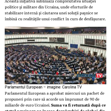
Această inițiativă subliniază complexitatea situației
politice și militare din Ucraina, unde eforturile de
stabilizare internă și căutarea unei soluții pașnice se
îmbină cu realitățile unui conflict în curs de desfășurare.
Parlamentul European – imagine: Carolina TV
Parlamentul European a aprobat miercuri un pachet de
propuneri prin care să acorde un împrumut de 90 de
miliarde de euro Ucrainei.
Suma va fi returnată după ce
statul ucrainean va încasa despăgubiri de război din