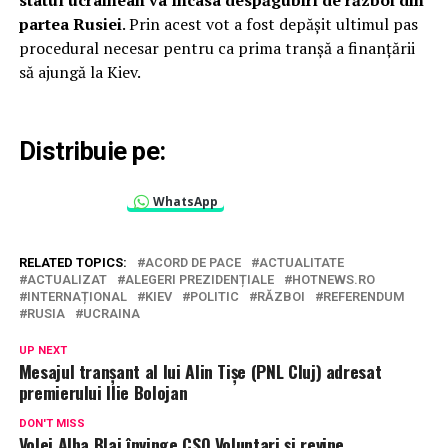
partea Rusiei
. Prin acest vot a fost depășit ultimul pas
procedural necesar pentru ca prima tranșă a finanțării
să ajungă la Kiev.
Distribuie pe:
WhatsApp
RELATED TOPICS:
ACORD DE PACE
ACTUALITATE
ACTUALIZAT
ALEGERI PREZIDENȚIALE
HOTNEWS.RO
INTERNAȚIONAL
KIEV
POLITIC
RĂZBOI
REFERENDUM
RUSIA
UCRAINA
UP NEXT
Mesajul tranșant al lui Alin Tișe (PNL Cluj) adresat
premierului Ilie Bolojan
DON'T MISS
Volei Alba Blaj învinge CSO Voluntari și revine