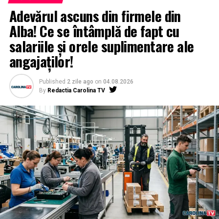
Adevărul ascuns din firmele din
Alba! Ce se întâmplă de fapt cu
salariile și orele suplimentare ale
angajaților!
Published
2 zile ago
on
04.08.2026
By
Redactia Carolina TV