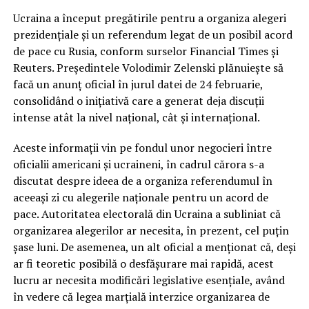
Ucraina a început pregătirile pentru a organiza alegeri
prezidențiale și un referendum legat de un posibil acord
de pace cu Rusia, conform surselor Financial Times și
Reuters. Președintele Volodimir Zelenski plănuiește să
facă un anunț oficial în jurul datei de 24 februarie,
consolidând o inițiativă care a generat deja discuții
intense atât la nivel național, cât și internațional.
Aceste informații vin pe fondul unor negocieri între
oficialii americani și ucraineni, în cadrul cărora s-a
discutat despre ideea de a organiza referendumul în
aceeași zi cu alegerile naționale pentru un acord de
pace. Autoritatea electorală din Ucraina a subliniat că
organizarea alegerilor ar necesita, în prezent, cel puțin
șase luni. De asemenea, un alt oficial a menționat că, deși
ar fi teoretic posibilă o desfășurare mai rapidă, acest
lucru ar necesita modificări legislative esențiale, având
în vedere că legea marțială interzice organizarea de