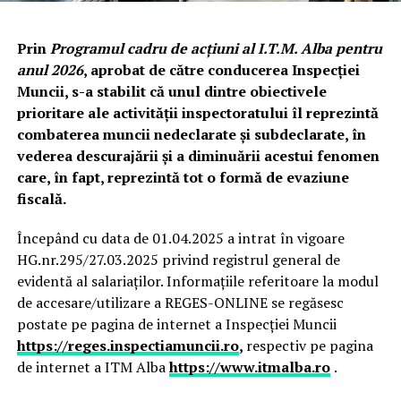
Prin
Programul cadru de acțiuni al I.T.M. Alba pentru
anul 2026
, aprobat de către conducerea Inspecției
Muncii, s-a stabilit că unul dintre obiectivele
prioritare ale activității inspectoratului îl reprezintă
combaterea muncii nedeclarate și subdeclarate, în
vederea descurajării și a diminuării acestui fenomen
care, în fapt, reprezintă tot o formă de evaziune
fiscală.
Începând cu data de 01.04.2025 a intrat în vigoare
HG.nr.295/27.03.2025 privind registrul general de
evidentă al salariaților. Informațiile referitoare la modul
de accesare/utilizare a REGES-ONLINE se regăsesc
postate pe pagina de internet a Inspecției Muncii
https://reges.inspectiamuncii.ro
,
respectiv pe pagina
de internet a ITM Alba
https://www.itmalba.ro
.