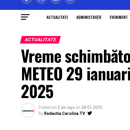
ACTUALITATE
ADMINISTRAŢIE
EVENIMENT
ACTUALITATE
Vreme schimbătoa
METEO 29 ianuari
2025
Published
2 ani ago
on
28.01.2025
By
Redactia Carolina TV