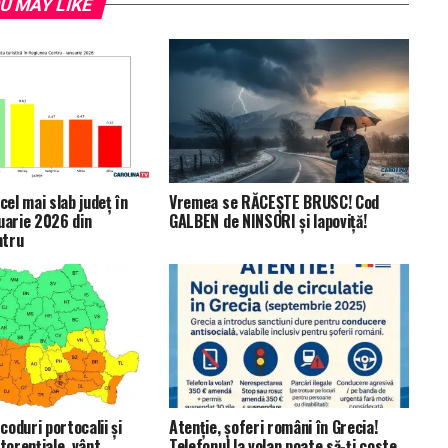
U MAY LIKE
cel mai slab județ în
Vremea se RĂCEȘTE BRUSC! Cod
uarie 2026 din
GALBEN de NINSORI și lapoviță!
ntru
oduri portocalii și
Atenție, șoferi români în Grecia!
 torențiale, vânt
Telefonul la volan poate să-ți coste