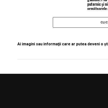
puternic și n
următoarele 
CLI
Ai imagini sau informaţii care ar putea deveni o 