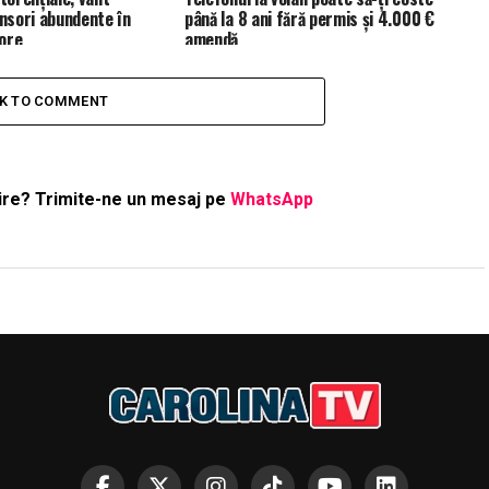
insori abundente în
până la 8 ani fără permis și 4.000 €
ore
amendă
CK TO COMMENT
ştire? Trimite-ne un mesaj pe
WhatsApp