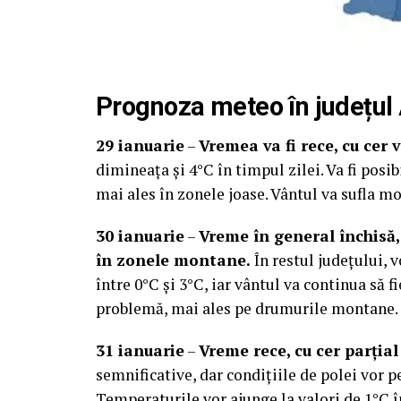
Prognoza meteo în județul A
29 ianuarie
–
Vremea va fi rece, cu cer v
dimineața și 4°C în timpul zilei. Va fi posib
mai ales în zonele joase. Vântul va sufla mo
30 ianuarie
–
Vreme în general închisă,
în zonele montane.
În restul județului, v
între 0°C și 3°C, iar vântul va continua să f
problemă, mai ales pe drumurile montane.
31 ianuarie
–
Vreme rece, cu cer parțial
semnificative, dar condițiile de polei vor p
Temperaturile vor ajunge la valori de 1°C î