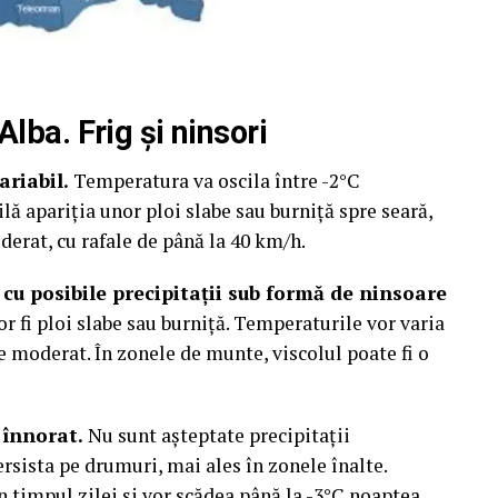
lba. Frig și ninsori
ariabil.
Temperatura va oscila între -2°C
ilă apariția unor ploi slabe sau burniță spre seară,
derat, cu rafale de până la 40 km/h.
 cu posibile precipitații sub formă de ninsoare
or fi ploi slabe sau burniță. Temperaturile vor varia
ie moderat. În zonele de munte, viscolul poate fi o
 înnorat.
Nu sunt așteptate precipitații
ersista pe drumuri, mai ales în zonele înalte.
n timpul zilei și vor scădea până la -3°C noaptea.