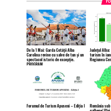
YO
De la 1 Mai: Garda Cetății Alba
Județul Alba: 
Carolina revine cu salve de tun și un
turism în ian
spectacol istoric de excepție.
Regiunea Ce
PROGRAM
Forumul de Turism Apuseni – Ediția I
România sub c
galbene! Ploi