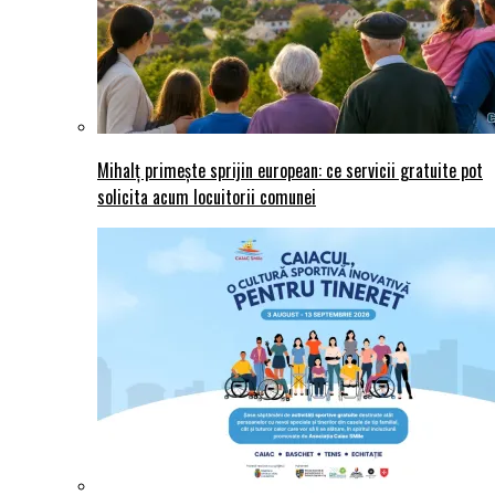
Mihalț primește sprijin european: ce servicii gratuite pot
solicita acum locuitorii comunei