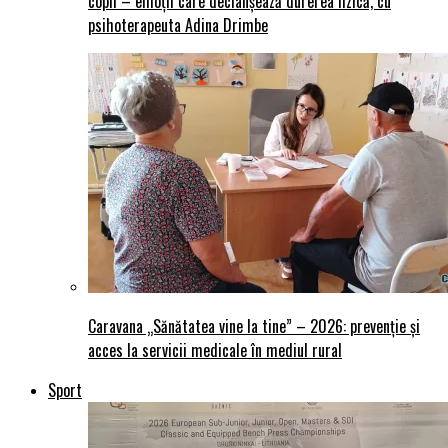
copii – emoții care declanșează durerea fizică, cu
psihoterapeuta Adina Drimbe
Caravana „Sănătatea vine la tine” – 2026: prevenție și
acces la servicii medicale în mediul rural
Sport