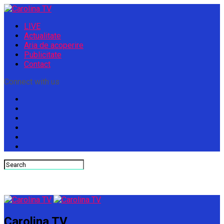
LIVE
Actualitate
Aria de acoperire
Publicitate
Contact
Connect with us
Carolina TV