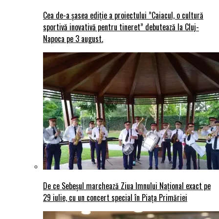
Cea de-a șasea ediție a proiectului ”Caiacul, o cultură
sportivă inovativă pentru tineret” debutează la Cluj-
Napoca pe 3 august.
De ce Sebeșul marchează Ziua Imnului Național exact pe
29 iulie, cu un concert special în Piața Primăriei