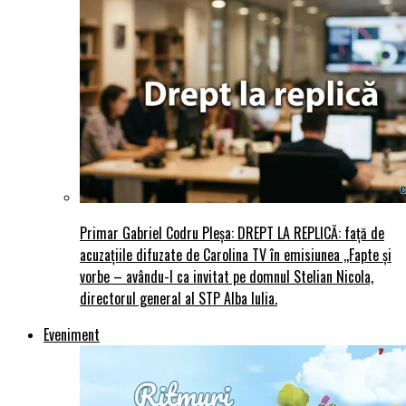
Primar Gabriel Codru Pleșa: DREPT LA REPLICĂ: față de
acuzațiile difuzate de Carolina TV în emisiunea ,,Fapte și
vorbe – avându-l ca invitat pe domnul Stelian Nicola,
directorul general al STP Alba Iulia.
Eveniment