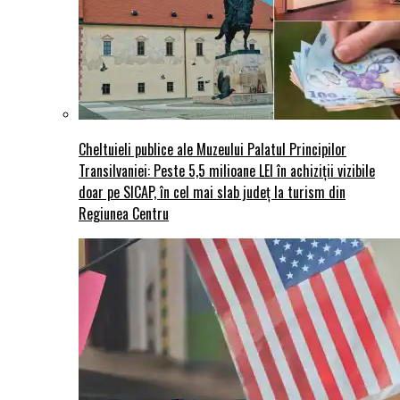
Cheltuieli publice ale Muzeului Palatul Principilor
Transilvaniei: Peste 5,5 milioane LEI în achiziții vizibile
doar pe SICAP, în cel mai slab județ la turism din
Regiunea Centru