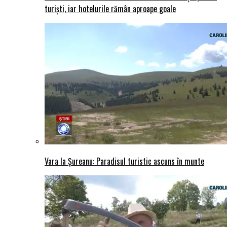
turiști, iar hotelurile rămân aproape goale
Vara la Șureanu: Paradisul turistic ascuns în munte