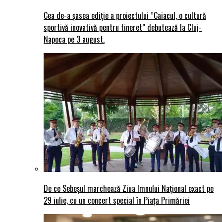
Cea de-a șasea ediție a proiectului ”Caiacul, o cultură
sportivă inovativă pentru tineret” debutează la Cluj-
Napoca pe 3 august.
De ce Sebeșul marchează Ziua Imnului Național exact pe
29 iulie, cu un concert special în Piața Primăriei