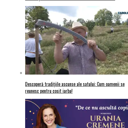
Descoperă tradițiile ascunse ale satului: Cum oamenii se
reunesc pentru cosit iarba!