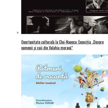
Oportunitate culturală la Cluj-Napoca: Expoziția „Despre
oamenii și caii din Valahia moravă”