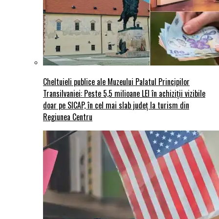
Cheltuieli publice ale Muzeului Palatul Principilor
Transilvaniei: Peste 5,5 milioane LEI în achiziții vizibile
doar pe SICAP, în cel mai slab județ la turism din
Regiunea Centru