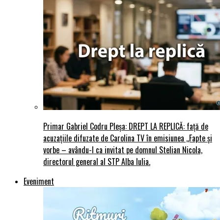
Primar Gabriel Codru Pleșa: DREPT LA REPLICĂ: față de
acuzațiile difuzate de Carolina TV în emisiunea ,,Fapte și
vorbe – avându-l ca invitat pe domnul Stelian Nicola,
directorul general al STP Alba Iulia.
Eveniment