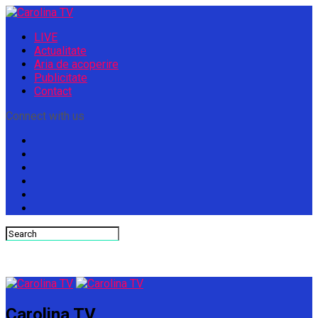
LIVE
Actualitate
Aria de acoperire
Publicitate
Contact
Connect with us
Carolina TV