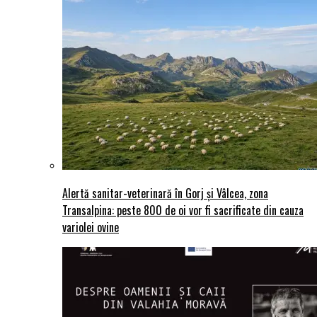
Alertă sanitar-veterinară în Gorj și Vâlcea, zona
Transalpina: peste 800 de oi vor fi sacrificate din cauza
variolei ovine