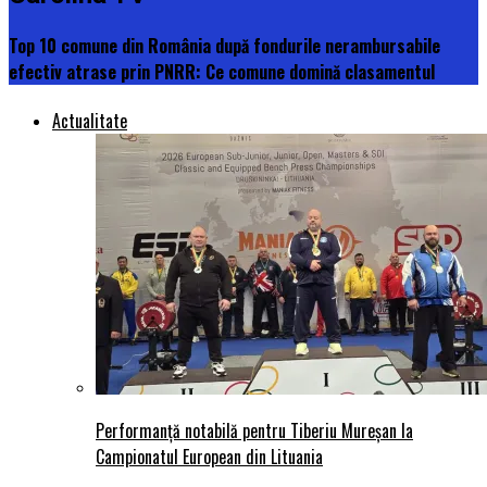
Top 10 comune din România după fondurile nerambursabile
efectiv atrase prin PNRR: Ce comune domină clasamentul
Actualitate
Performanță notabilă pentru Tiberiu Mureșan la
Campionatul European din Lituania