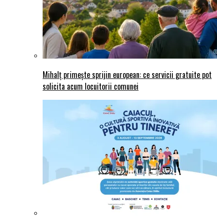
Mihalț primește sprijin european: ce servicii gratuite pot
solicita acum locuitorii comunei