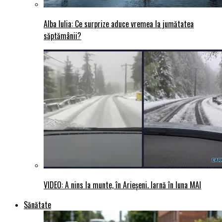
Alba Iulia: Ce surprize aduce vremea la jumătatea
săptămânii?
VIDEO: A nins la munte, în Arieșeni. Iarnă în luna MAI
Sănătate