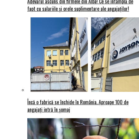
Adevărul ascuns din firmele din Alba! Ce se întâmplă de
fapt cu salariile și orele suplimentare ale angajaților!
Încă o fabrică se închide în România. Aproape 100 de
angajați intră în șomaj