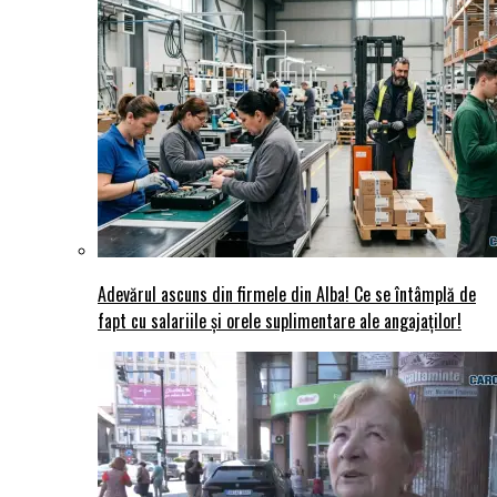
Adevărul ascuns din firmele din Alba! Ce se întâmplă de
fapt cu salariile și orele suplimentare ale angajaților!