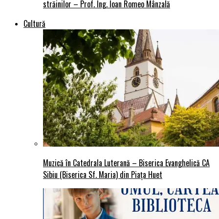
străinilor – Prof. Ing. Ioan Romeo Mânzală
Cultură
Muzică în Catedrala Luterană – Biserica Evanghelică CA
Sibiu (Biserica Sf. Maria) din Piaţa Huet