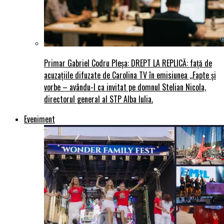
Primar Gabriel Codru Pleșa: DREPT LA REPLICĂ: față de
acuzațiile difuzate de Carolina TV în emisiunea ,,Fapte și
vorbe – avându-l ca invitat pe domnul Stelian Nicola,
directorul general al STP Alba Iulia.
Eveniment