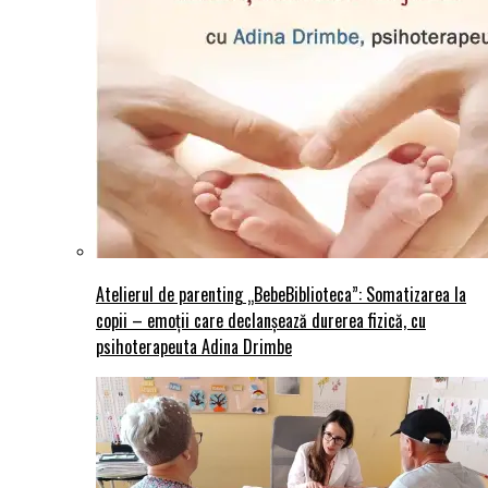
Atelierul de parenting „BebeBiblioteca”: Somatizarea la
copii – emoții care declanșează durerea fizică, cu
psihoterapeuta Adina Drimbe