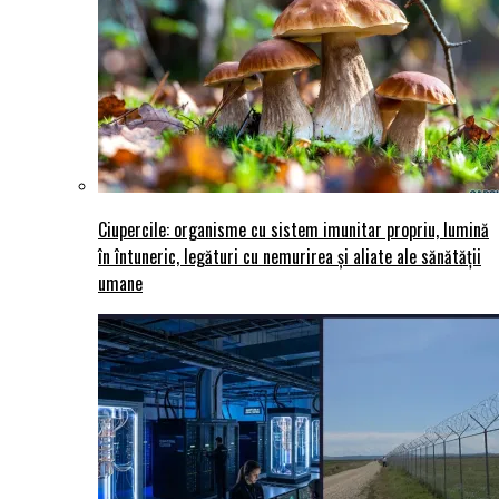
Ciupercile: organisme cu sistem imunitar propriu, lumină
în întuneric, legături cu nemurirea și aliate ale sănătății
umane