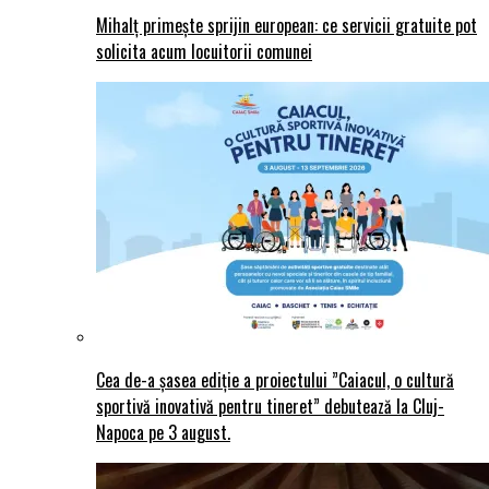
Mihalț primește sprijin european: ce servicii gratuite pot
solicita acum locuitorii comunei
Cea de-a șasea ediție a proiectului ”Caiacul, o cultură
sportivă inovativă pentru tineret” debutează la Cluj-
Napoca pe 3 august.