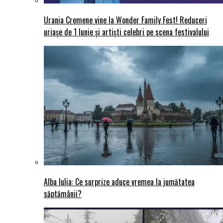
Urania Cremene vine la Wonder Family Fest! Reduceri
uriașe de 1 Iunie și artiști celebri pe scena festivalului
Alba Iulia: Ce surprize aduce vremea la jumătatea
săptămânii?