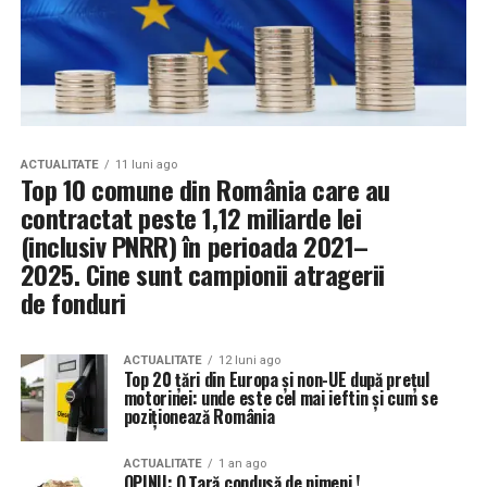
ACTUALITATE
11 luni ago
Top 10 comune din România care au
contractat peste 1,12 miliarde lei
(inclusiv PNRR) în perioada 2021–
2025. Cine sunt campionii atragerii
de fonduri
ACTUALITATE
12 luni ago
Top 20 ţări din Europa şi non-UE după prețul
motorinei: unde este cel mai ieftin și cum se
poziționează România
ACTUALITATE
1 an ago
OPINII: O Țară condusă de nimeni !