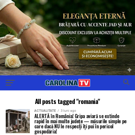
All posts tagged "romania"
ACTUALITATE
3 luni ago
ALERTĂ în România! Gripa aviară se extinde
rapid în mai multe județe — măsurile simple pe
care dacă NU le respecți îți pui în pericol
gospodăria!