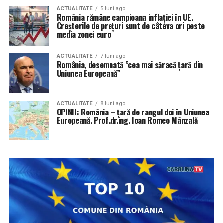
ACTUALITATE
5 luni ago
România rămâne campioana inflației în UE.
Creșterile de prețuri sunt de câteva ori peste
media zonei euro
ACTUALITATE
7 luni ago
România, desemnată ”cea mai săracă țară din
Uniunea Europeană”
ACTUALITATE
8 luni ago
OPINII: România – țară de rangul doi în Uniunea
Europeană. Prof.dr.ing. Ioan Romeo Mânzală