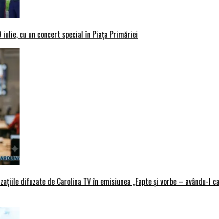
iulie, cu un concert special în Piața Primăriei
țiile difuzate de Carolina TV în emisiunea ,,Fapte și vorbe – avându-l ca 