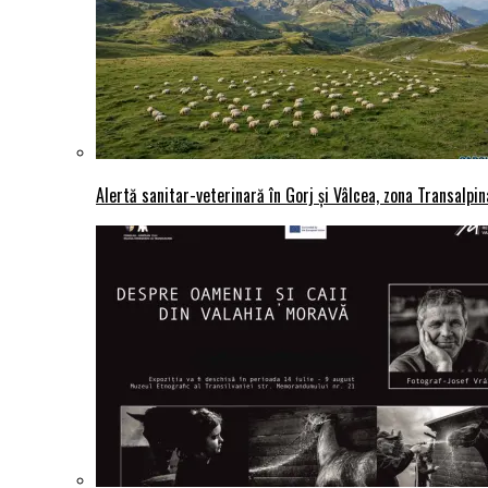
Alertă sanitar-veterinară în Gorj și Vâlcea, zona Transalpina