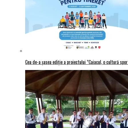
Cea de-a șasea ediție a proiectului ”Caiacul, o cultură spo