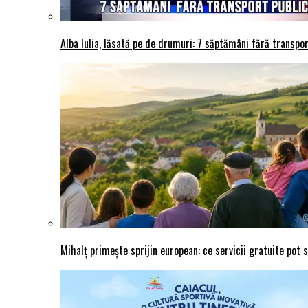
Alba Iulia, lăsată pe de drumuri: 7 săptămâni fără transport
Mihalț primește sprijin european: ce servicii gratuite pot 