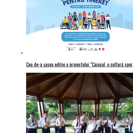
Cea de-a șasea ediție a proiectului ”Caiacul, o cultură spo