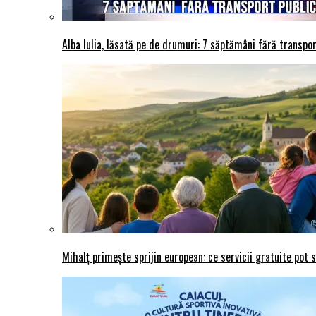
Alba Iulia, lăsată pe de drumuri: 7 săptămâni fără transport
Mihalț primește sprijin european: ce servicii gratuite pot 