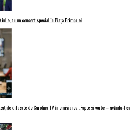
iulie, cu un concert special în Piața Primăriei
țiile difuzate de Carolina TV în emisiunea ,,Fapte și vorbe – avându-l ca 