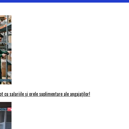
t cu salariile și orele suplimentare ale angajaților!