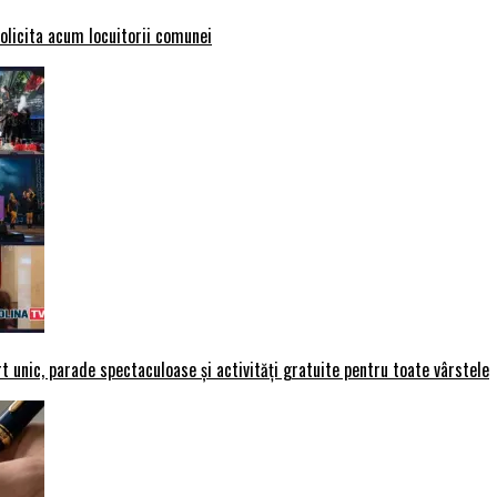
solicita acum locuitorii comunei
t unic, parade spectaculoase și activități gratuite pentru toate vârstele