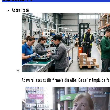
Actualitate
Adevărul ascuns din firmele din Alba! Ce se întâmplă de fap