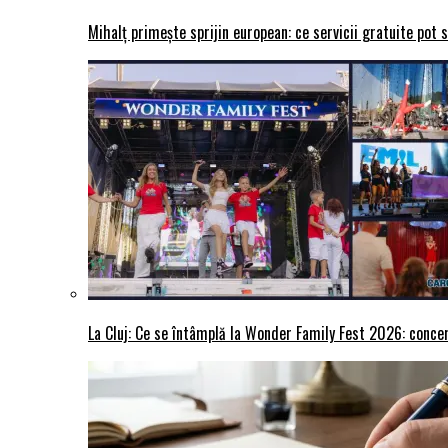
Mihalț primește sprijin european: ce servicii gratuite pot 
La Cluj: Ce se întâmplă la Wonder Family Fest 2026: concer