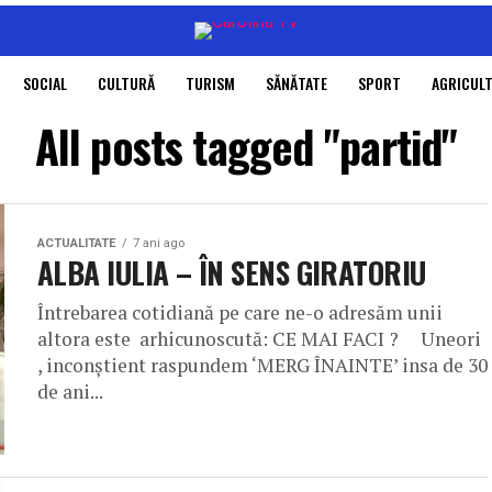
SOCIAL
CULTURĂ
TURISM
SĂNĂTATE
SPORT
AGRICUL
All posts tagged "partid"
ACTUALITATE
7 ani ago
ALBA IULIA – ÎN SENS GIRATORIU
Întrebarea cotidiană pe care ne-o adresăm unii
altora este arhicunoscută: CE MAI FACI ? Uneori
, inconştient raspundem ‘MERG ÎNAINTE’ insa de 30
de ani...