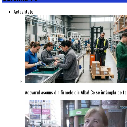
Actualitate
Adevărul ascuns din firmele din Alba! Ce se întâmplă de fap