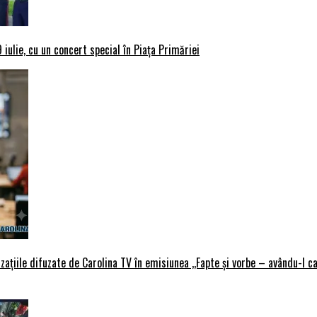
iulie, cu un concert special în Piața Primăriei
țiile difuzate de Carolina TV în emisiunea ,,Fapte și vorbe – avându-l ca 