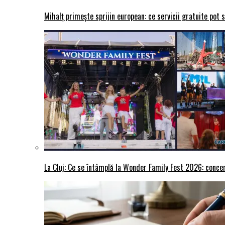
Mihalț primește sprijin european: ce servicii gratuite pot 
La Cluj: Ce se întâmplă la Wonder Family Fest 2026: concer