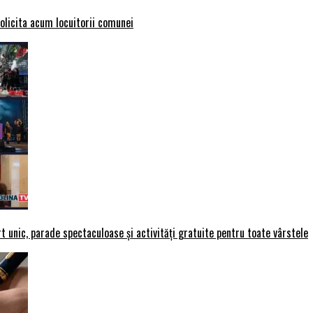
solicita acum locuitorii comunei
t unic, parade spectaculoase și activități gratuite pentru toate vârstele