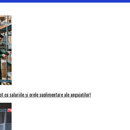
t cu salariile și orele suplimentare ale angajaților!