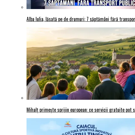
Alba Iulia, lăsată pe de drumuri: 7 săptămâni fără transport
Mihalț primește sprijin european: ce servicii gratuite pot 