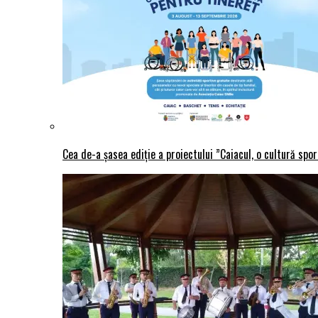
Cea de-a șasea ediție a proiectului ”Caiacul, o cultură spo