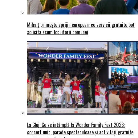
Mihalț primește sprijin european: ce servicii gratuite pot
solicita acum locuitorii comunei
La Cluj: Ce se întâmplă la Wonder Family Fest 2026:
concert unic, parade spectaculoase și activități gratuite