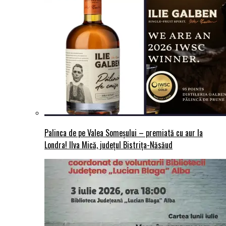
Palinca de pe Valea Someșului – premiată cu aur la
Londra! Ilva Mică, județul Bistrița-Năsăud