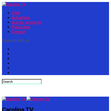
LIVE
Actualitate
Aria de acoperire
Publicitate
Contact
Connect with us
Carolina TV