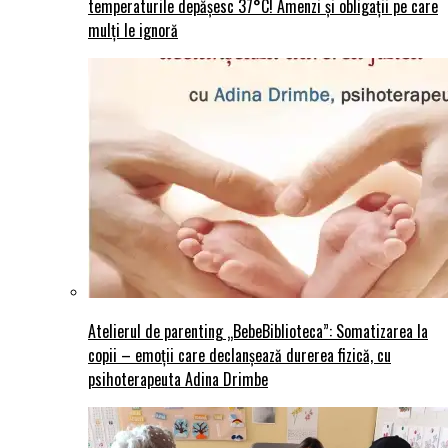
temperaturile depășesc 37°C! Amenzi și obligații pe care
mulți le ignoră
Atelierul de parenting „BebeBiblioteca”: Somatizarea la
copii – emoții care declanșează durerea fizică, cu
psihoterapeuta Adina Drimbe