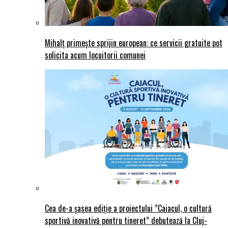
Mihalț primește sprijin european: ce servicii gratuite pot
solicita acum locuitorii comunei
Cea de-a șasea ediție a proiectului ”Caiacul, o cultură
sportivă inovativă pentru tineret” debutează la Cluj-