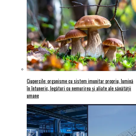
Ciupercile: organisme cu sistem imunitar propriu, lumină
în întuneric, legături cu nemurirea și aliate ale sănătății
umane