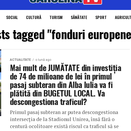
SOCIAL
CULTURĂ
TURISM
SĂNĂTATE
SPORT
AGRICUL
sts tagged "fonduri europen
ACTUALITATE
o lună ago
Mai mult de JUMĂTATE din investiția
de 74 de milioane de lei în primul
pasaj subteran din Alba Iulia va fi
plătită din BUGETUL LOCAL. Va
descongestiona traficul?
Primul pasaj subteran ar putea descongestiona
intersecția de la Stadionul Unirea, însă fără o
centură ocolitoare există riscul ca traficul să se