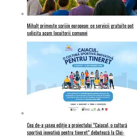
Mihalț primește sprijin european: ce servicii gratuite pot
solicita acum locuitorii comunei
Cea de-a șasea ediție a proiectului ”Caiacul, o cultură
sportivă inovativă pentru tineret” debutează la Cluj-