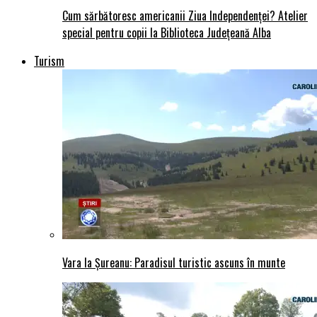
Cum sărbătoresc americanii Ziua Independenței? Atelier
special pentru copii la Biblioteca Județeană Alba
Turism
Vara la Șureanu: Paradisul turistic ascuns în munte