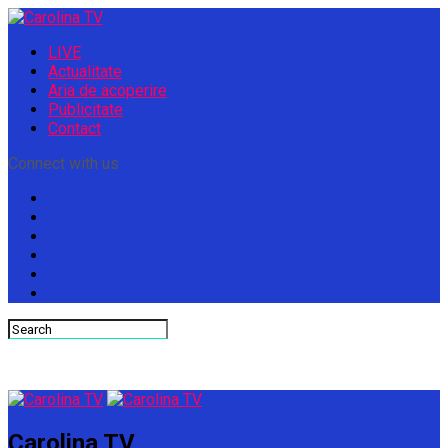
LIVE
Actualitate
Aria de acoperire
Publicitate
Contact
Connect with us
Carolina TV