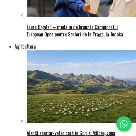
Laura Bogdan – medalie de bronz la Campionatul
European Open pentru Seniori de la Praga, la Judoka
Agricultura
Alertă sanitar-veterinară în Gorj și Vâlcea, zona