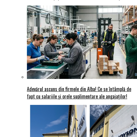
Adevărul ascuns din firmele din Alba! Ce se întâmplă de
fapt cu salariile și orele suplimentare ale angajaților!