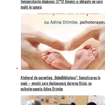
temperaturile depășesc 37°C! Amenzi și obligații pe care
mulți le ignoră
Atelierul de parenting „BebeBiblioteca”: Somatizarea la
copii – emoții care declanșează durerea fizică, cu
psihoterapeuta Adina Drimbe