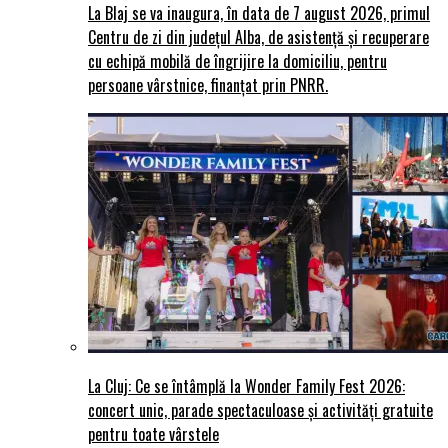
La Blaj se va inaugura, în data de 7 august 2026, primul
Centru de zi din județul Alba, de asistență și recuperare
cu echipă mobilă de îngrijire la domiciliu, pentru
persoane vârstnice, finanțat prin PNRR.
La Cluj: Ce se întâmplă la Wonder Family Fest 2026:
concert unic, parade spectaculoase și activități gratuite
pentru toate vârstele