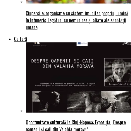
Ciupercile: organisme cu sistem imunitar propriu, lumină
în întuneric, legături cu nemurirea și aliate ale sănătății
umane
Cultură
Oportunitate culturală la Cluj-Napoca: Expoziția „Despre
oamenii și caii din Valahia moravă”