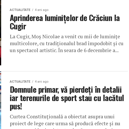
ACTUALITATE
4 ani ago
Aprinderea luminițelor de Crăciun la
Cugir
La Cugir, Moș Nicolae a venit cu mii de luminițe
multicolore, cu tradiționalul brad împodobit și cu
un spectacol artistic. În seara de 6 decembrie a...
ACTUALITATE
4 ani ago
Domnule primar, vă pierdeți în detalii
iar terenurile de sport stau cu lacătul
pus!
Curtea Constituțională a obiectat asupra unui
proiect de lege care urma să producă efecte și nu