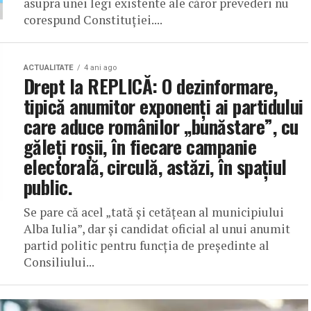
asupra unei legi existente ale căror prevederi nu
corespund Constituției....
ACTUALITATE
4 ani ago
Drept la REPLICĂ: O dezinformare,
tipică anumitor exponenți ai partidului
care aduce românilor „bunăstare”, cu
găleți roșii, în fiecare campanie
electorală, circulă, astăzi, în spațiul
public.
Se pare că acel „tată și cetățean al municipiului
Alba Iulia”, dar și candidat oficial al unui anumit
partid politic pentru funcția de președinte al
Consiliului...