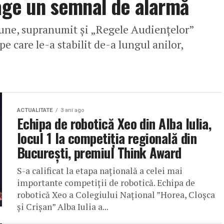
rage un semnal de alarmă
iune, supranumit și „Regele Audiențelor”
pe care le-a stabilit de-a lungul anilor,
ACTUALITATE
3 ani ago
Echipa de robotică Xeo din Alba Iulia,
locul 1 la competiția regională din
București, premiul Think Award
S-a calificat la etapa națională a celei mai
importante competiții de robotică. Echipa de
robotică Xeo a Colegiului Național ”Horea, Cloșca
și Crișan” Alba Iulia a...