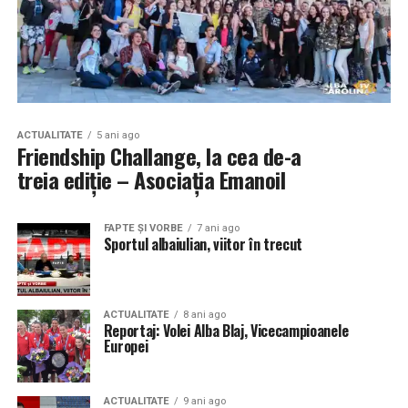
ACTUALITATE
5 ani ago
Friendship Challange, la cea de-a
treia ediție – Asociația Emanoil
FAPTE ŞI VORBE
7 ani ago
Sportul albaiulian, viitor în trecut
ACTUALITATE
8 ani ago
Reportaj: Volei Alba Blaj, Vicecampioanele
Europei
ACTUALITATE
9 ani ago