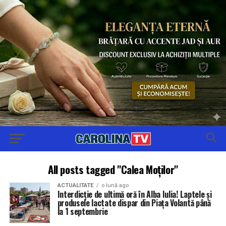
All posts tagged "Calea Moților"
ACTUALITATE
o lună ago
Interdicție de ultimă oră în Alba Iulia! Laptele și
produsele lactate dispar din Piața Volantă până
la 1 septembrie