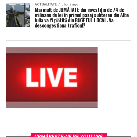
ACTUALITATE
o lună ago
Mai mult de JUMĂTATE din investiția de 74 de
milioane de lei în primul pasaj subteran din Alba
Iulia va fi plătită din BUGETUL LOCAL. Va
descongestiona traficul?
URMĂREŞTE-NE PE YOUTUBE