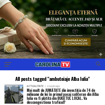
All posts tagged "ambuteiaje Alba Iulia"
ACTUALITATE
o lună ago
Mai mult de JUMĂTATE din investiția de 74 de
milioane de lei în primul pasaj subteran din Alba
Iulia va fi plătită din BUGETUL LOCAL. Va
descongestiona traficul?