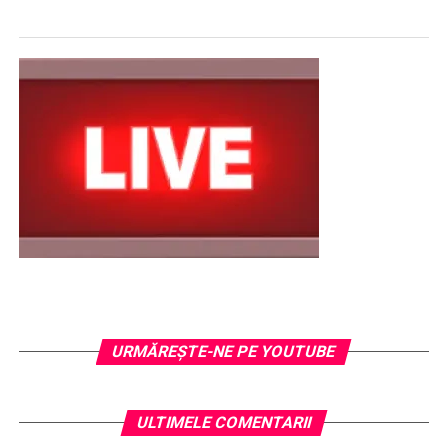
URMĂREŞTE-NE PE YOUTUBE
ULTIMELE COMENTARII