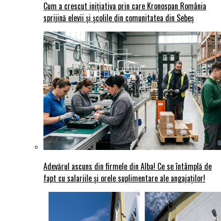
Cum a crescut inițiativa prin care Kronospan România
sprijină elevii și școlile din comunitatea din Sebeș
Adevărul ascuns din firmele din Alba! Ce se întâmplă de
fapt cu salariile și orele suplimentare ale angajaților!