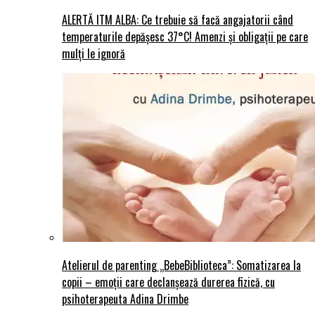
ALERTĂ ITM ALBA: Ce trebuie să facă angajatorii când
temperaturile depășesc 37°C! Amenzi și obligații pe care
mulți le ignoră
Atelierul de parenting „BebeBiblioteca”: Somatizarea la
copii – emoții care declanșează durerea fizică, cu
psihoterapeuta Adina Drimbe