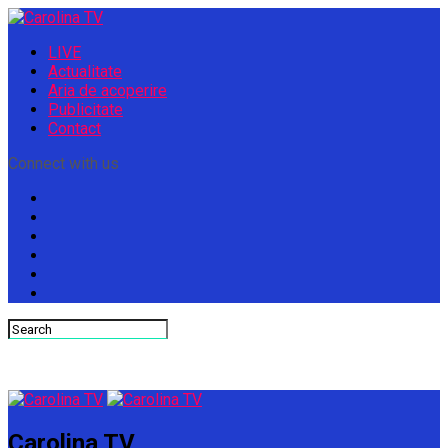
LIVE
Actualitate
Aria de acoperire
Publicitate
Contact
Connect with us
Carolina TV