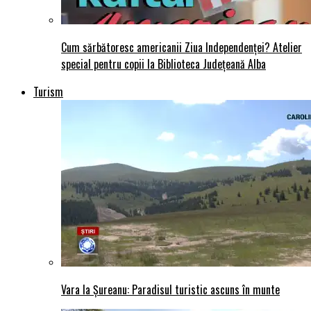
Cum sărbătoresc americanii Ziua Independenței? Atelier
special pentru copii la Biblioteca Județeană Alba
Turism
Vara la Șureanu: Paradisul turistic ascuns în munte