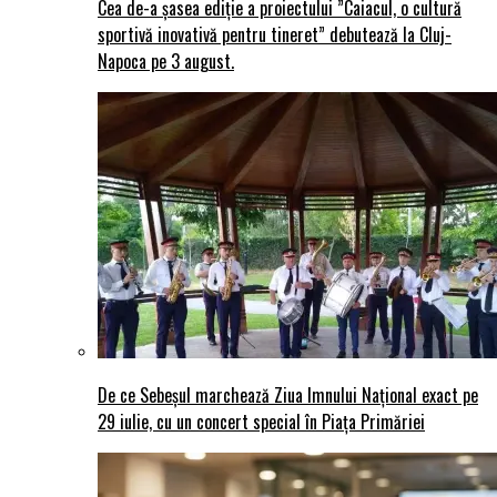
Cea de-a șasea ediție a proiectului ”Caiacul, o cultură
sportivă inovativă pentru tineret” debutează la Cluj-
Napoca pe 3 august.
De ce Sebeșul marchează Ziua Imnului Național exact pe
29 iulie, cu un concert special în Piața Primăriei