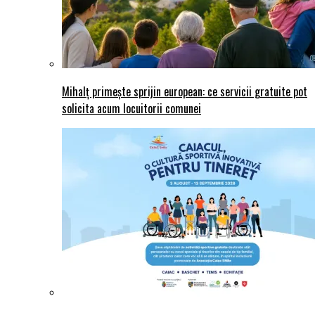
Mihalț primește sprijin european: ce servicii gratuite pot
solicita acum locuitorii comunei