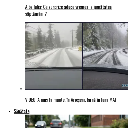
Alba Iulia: Ce surprize aduce vremea la jumătatea
săptămânii?
VIDEO: A nins la munte, în Arieșeni. Iarnă în luna MAI
Sănătate