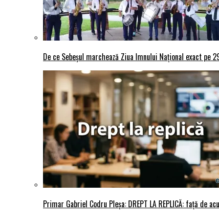
De ce Sebeșul marchează Ziua Imnului Național exact pe 29 
Primar Gabriel Codru Pleșa: DREPT LA REPLICĂ: față de acuza