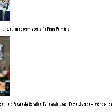
iulie, cu un concert special în Piața Primăriei
țiile difuzate de Carolina TV în emisiunea ,,Fapte și vorbe – avându-l ca 