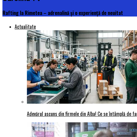
Rafting la Rimetea – adrenalină și o experiență de neuitat
Actualitate
Adevărul ascuns din firmele din Alba! Ce se întâmplă de fap