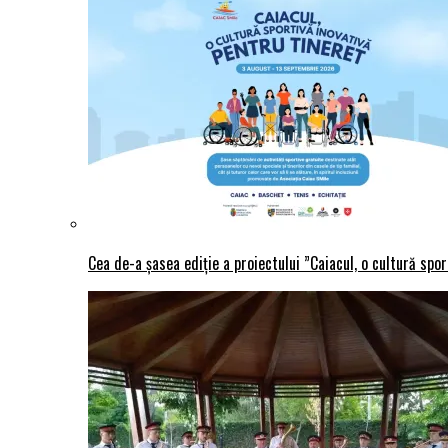
Cea de-a șasea ediție a proiectului ”Caiacul, o cultură spo