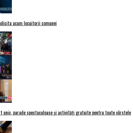
solicita acum locuitorii comunei
t unic, parade spectaculoase și activități gratuite pentru toate vârstele