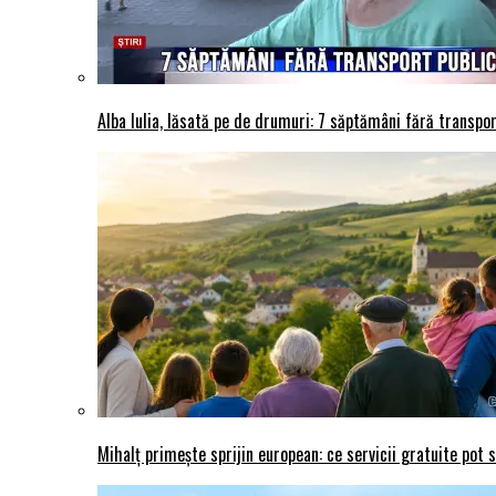
Alba Iulia, lăsată pe de drumuri: 7 săptămâni fără transport
Mihalț primește sprijin european: ce servicii gratuite pot 