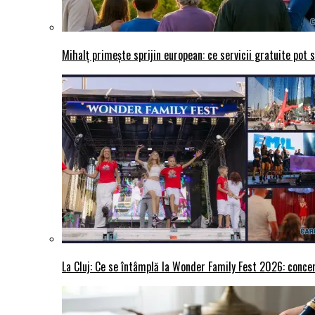
Mihalț primește sprijin european: ce servicii gratuite pot 
La Cluj: Ce se întâmplă la Wonder Family Fest 2026: concer