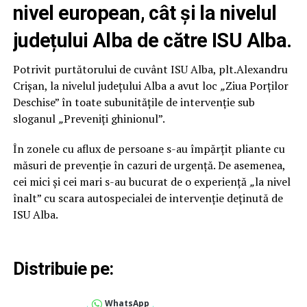
nivel european, cât și la nivelul
județului Alba de către ISU Alba.
Potrivit purtătorului de cuvânt ISU Alba, plt.Alexandru
Crișan, la nivelul județului Alba a avut loc
„
Ziua Porților
Deschise” în toate subunitățile de intervenție sub
sloganul
„
Preveniți ghinionul”.
În zonele cu aflux de persoane s-au împărțit pliante cu
măsuri de prevenție în cazuri de urgență. De asemenea,
cei mici și cei mari s-au bucurat de o experiență
„
la nivel
înalt” cu scara autospecialei de intervenție deținută de
ISU Alba.
Distribuie pe:
WhatsApp