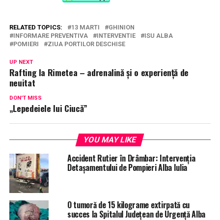
RELATED TOPICS:
13 MARTI
GHINION
INFORMARE PREVENTIVA
INTERVENTIE
ISU ALBA
POMIERI
ZIUA PORTILOR DESCHISE
UP NEXT
Rafting la Rimetea – adrenalină și o experiență de
neuitat
DON'T MISS
„Lepedeiele lui Ciucă”
YOU MAY LIKE
Accident Rutier în Drâmbar: Intervenția
Detașamentului de Pompieri Alba Iulia
O tumoră de 15 kilograme extirpată cu
succes la Spitalul Județean de Urgență Alba