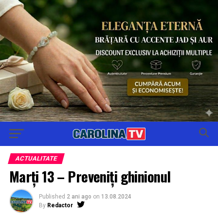
ACTUALITATE
Marți 13 – Preveniți ghinionul
Published
2 ani ago
on
13.08.2024
By
Redactor